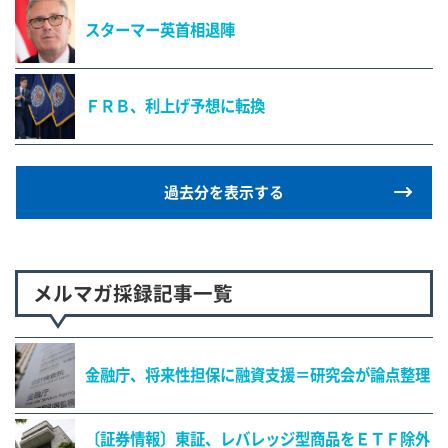
スターマー英首相退陣
ＦＲＢ、利上げ予想に転換
過去分を表示する
メルマガ採録記事一覧
金融庁、将来性担保に融資支援＝研究会が論点整理
〔証券情報〕東証、レバレッジ型商品をＥＴＦ除外