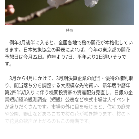
時事
　例年3月後半に入ると、全国各地で桜の開花が本格化してい
きます。日本気象協会の発表によれば、今年の東京都の開花
予想日は今月22日。昨年より7日、平年より2日遅いそうで
す。
　3月から4月にかけて、3月期決算企業の配当・優待の権利取
り、配当落ち分を調整する大規模な先物買い、新年度や暦年
第2四半期入りに伴う機関投資家の資産配分見直し、日銀の企
業短期経済観測調査（短観）公表など株式市場は大イベント
が盛りだくさんです。市場の外に目を転じると、住宅の庭先
や公園、野山などあちこちで桜の花が咲き誇ります。桜の下
で花見の歓声が上がるのもこの時期です。
　株価形成には投資家の心理が大きく影響すると言われま