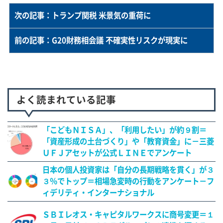
次の記事：トランプ関税 米景気の重荷に
前の記事：G20財務相会議 不確実性リスクが現実に
よく読まれている記事
「こどもＮＩＳＡ」、「利用したい」が約９割＝
「資産形成の土台づくり」や「教育資金」に－三菱
ＵＦＪアセットが公式ＬＩＮＥでアンケート
日本の個人投資家は「自分の長期戦略を貫く」が３
３％でトップ＝相場急変時の行動をアンケート－フ
ィデリティ・インターナショナル
ＳＢＩレオス・キャピタルワークスに商号変更＝１