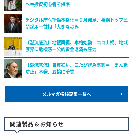
へ＝投資初心者を保護
デジタル庁へ準備本格化＝９月発足、事務トップ民
間起用―首相「大きな歩み」
〔潮流底流〕地銀再編、本格始動＝コロナ禍、地域
疲弊に危機感―公的資金返済も圧力
〔潮流底流〕目算狂い、三たび緊急事態＝「まん延
防止」不発、五輪に暗雲
メルマガ採録記事一覧へ
関連製品 & お知らせ