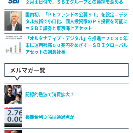
２月１日付で、ＳＢＩグループとの連携を深める
国内初、「ＰＥファンドの公募ＳＴ」を設定＝デジ
タル技術で小口化、個人投資家のＰＥ投資を可能に
＝ＳＢＩ証券と東京海上アセット
「オルタナティブ・デジタル」を推進＝２０３０年
末に運用残高５０兆円をめざす－ＳＢＩグローバル
アセットの朝倉社長
メルマガ一覧
記録的熱波で消費拡大？
長期金利３％は通過点か