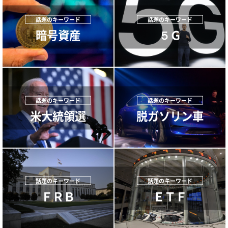
暗号資産
５Ｇ
米大統領選
脱ガソリン車
ＦＲＢ
ＥＴＦ