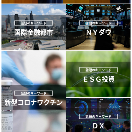
国際金融都市
ＮＹダウ
ＥＳＧ投資
新型コロナワクチン
ＤＸ