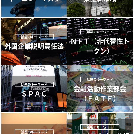
ＮＦＴ（非代替性ト
外国企業説明責任法
ークン）
金融活動作業部会
ＳＰＡＣ
（ＦＡＴＦ）