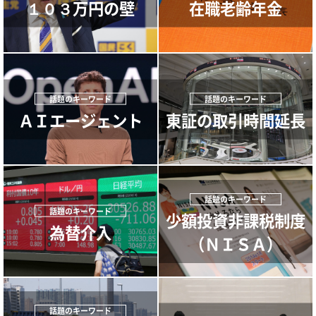
１０３万円の壁
在職老齢年金
ＡＩエージェント
東証の取引時間延長
少額投資非課税制度
為替介入
（ＮＩＳＡ）