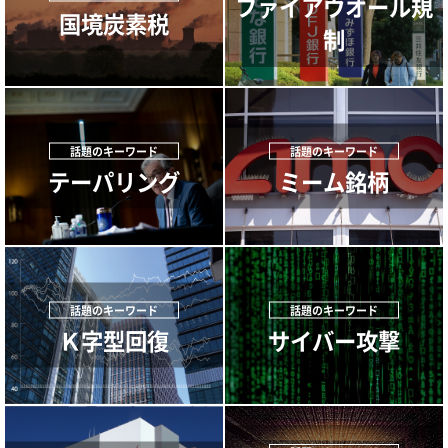
ファイアウオール規
国境炭素税
制
テーパリング
ミーム銘柄
Ｋ字型回復
サイバー攻撃