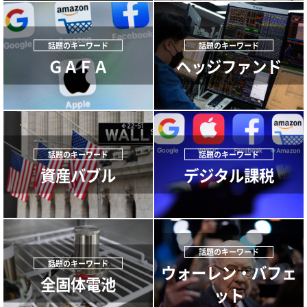
ＧＡＦＡ
ヘッジファンド
資産バブル
デジタル課税
ウォーレン・バフェ
全固体電池
ット