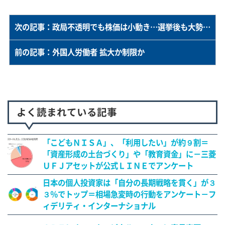
次の記事：政局不透明でも株価は小動き…選挙後も大勢「変化なし」か
前の記事：外国人労働者 拡大か制限か
よく読まれている記事
「こどもＮＩＳＡ」、「利用したい」が約９割＝
「資産形成の土台づくり」や「教育資金」に－三菱
ＵＦＪアセットが公式ＬＩＮＥでアンケート
日本の個人投資家は「自分の長期戦略を貫く」が３
３％でトップ＝相場急変時の行動をアンケート－フ
ィデリティ・インターナショナル