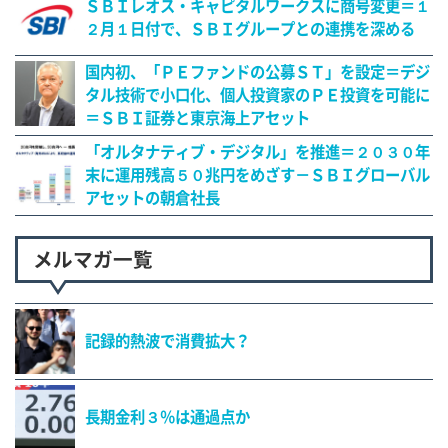
ＳＢＩレオス・キャピタルワークスに商号変更＝１
２月１日付で、ＳＢＩグループとの連携を深める
国内初、「ＰＥファンドの公募ＳＴ」を設定＝デジ
タル技術で小口化、個人投資家のＰＥ投資を可能に
＝ＳＢＩ証券と東京海上アセット
「オルタナティブ・デジタル」を推進＝２０３０年
末に運用残高５０兆円をめざす－ＳＢＩグローバル
アセットの朝倉社長
メルマガ一覧
記録的熱波で消費拡大？
長期金利３％は通過点か