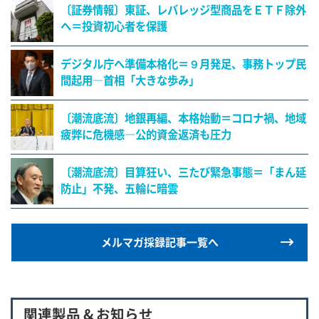
〔証券情報〕東証、レバレッジ型商品をＥＴＦ除外
へ＝投資初心者を保護
デジタル庁へ準備本格化＝９月発足、事務トップ民
間起用―首相「大きな歩み」
〔潮流底流〕地銀再編、本格始動＝コロナ禍、地域
疲弊に危機感―公的資金返済も圧力
〔潮流底流〕目算狂い、三たび緊急事態＝「まん延
防止」不発、五輪に暗雲
メルマガ採録記事一覧へ
関連製品 & お知らせ