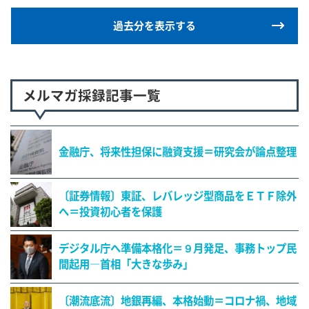
過去分を表示する
メルマガ採録記事一覧
金融庁、将来性担保に融資支援＝研究会が論点整理
〔証券情報〕東証、レバレッジ型商品をＥＴＦ除外
へ＝投資初心者を保護
デジタル庁へ準備本格化＝９月発足、事務トップ民
間起用―首相「大きな歩み」
〔潮流底流〕地銀再編、本格始動＝コロナ禍、地域