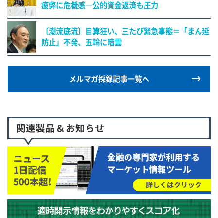
疲弊に危機感―公的資金返済も圧力
〔潮流底流〕目算狂い、三たび緊急事態＝「まん延
防止」不発、五輪に暗雲
メルマガ採録記事一覧へ
関連製品 & お知らせ