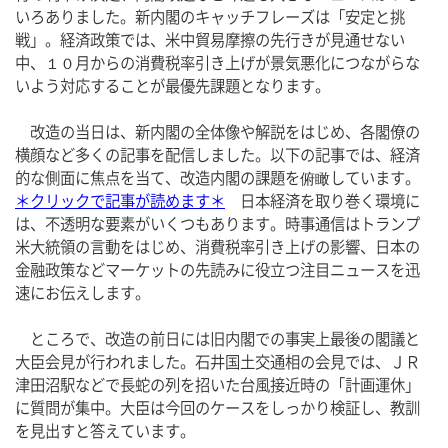
いろありました。新内閣のキャッチフレーズは「安定と挑
戦」。経済政策では、米中貿易摩擦の先行きが見通せない
中、１０月からの消費税率引き上げが景気悪化につながらな
いよう対応することが最優先課題となります。
改造の当日は、新内閣の全体像や解説をはじめ、各閣僚の
横顔など多くの記事を配信しました。以下の記事では、経済
的な側面に焦点を当て、改造内閣の課題を俯瞰しています。
＊クリックで記事が読めます＊
日本経済を取り巻く環境に
は、不透明な要素がいくつもあります。時事通信はトランプ
米大統領の言動をはじめ、消費税率引き上げの影響、日本の
金融政策などマーケットの先読みに役立つ注目ニュースを迅
速にお伝えします。
ところで、改造の前日には旧内閣での事実上最後の閣議と
大臣会見が行われました。石井国土交通相の会見では、ＪＲ
津田沼駅などで長蛇の列を招いた台風接近時の「計画運休」
に質問が集中。大臣は今回のケースをしっかり検証し、教訓
を見出すと答えています。