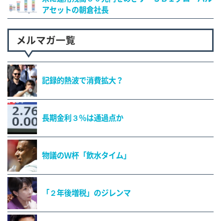
アセットの朝倉社長
メルマガ一覧
記録的熱波で消費拡大？
長期金利３％は通過点か
物議のＷ杯「飲水タイム」
「２年後増税」のジレンマ