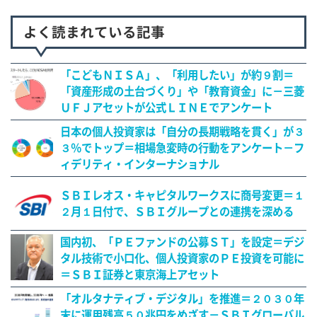
よく読まれている記事
「こどもＮＩＳＡ」、「利用したい」が約９割＝
「資産形成の土台づくり」や「教育資金」に－三菱
ＵＦＪアセットが公式ＬＩＮＥでアンケート
日本の個人投資家は「自分の長期戦略を貫く」が３
３％でトップ＝相場急変時の行動をアンケート－フ
ィデリティ・インターナショナル
ＳＢＩレオス・キャピタルワークスに商号変更＝１
２月１日付で、ＳＢＩグループとの連携を深める
国内初、「ＰＥファンドの公募ＳＴ」を設定＝デジ
タル技術で小口化、個人投資家のＰＥ投資を可能に
＝ＳＢＩ証券と東京海上アセット
「オルタナティブ・デジタル」を推進＝２０３０年
末に運用残高５０兆円をめざす－ＳＢＩグローバル