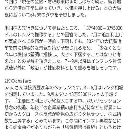
今回は「現在の金融・財政政策はまだしばらく続き、需要増
から経済が正常に戻っていき、株価を押し上げる」との大局
観に基づいて6月末のダウを予想しました。
米国株の先行きについて尋ねたところ、「3万4000～3万5000
ドルのレンジで推移する」との回答でした。7月に追加利上げ
が実施されて株価が一時的に下落しても、2024年の大統領選
挙を前に積極的な景気対策が予想されるため、「少なくとも
今年は株価は堅調に推移し、大きく下落することはないと考
えた」との見解を頂きました。7～9月以降はインフレや景気
減速以外に「政治」が株価材料として重みを増しそうです。
2位のchataro
papaさんは投資歴20年のベテランです。4～6月はレンジ相場
を想定していました。9月末ダウは3万5200ドルとの予想で
す。「主要国の利上げが終盤入りする中、深いリセッション
懸念の後退、年後半の企業業績の底打ち期待などを背景に年
初からのグロース株反発が物色の広がりを見せつつ、株式指
数も上昇する」とみています。この間にインフレ再燃などに
よる紆余曲折がありながらも「強気相場は継続」というわけ