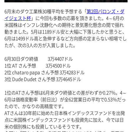
6月末のダウ工業株30種平均を予想する「
第2回バロンズ・ダ
イジェスト杯
」に今回も多数の応募を頂きました。4～6月の
米国株はインフレ沈静化への期待と景気悪化懸念の間で揺れ
動きました。5月は1189ドル安と大幅に下落したかと思うと、
6月は1499ドル高と急伸するなど方向感の定まらない相場でし
たが、次の3人の方が入賞しました。
6月30日ダウ終値 　　3万4407ドル
1位 AT さん予想 　　3万4500ドル
2位 chataro papa さん予想 3万4283ドル
3位 Dude Dudet さん予想 3万4645ドル
1位のATさん予想は6月末ダウ終値との差がわずか0.27％。4～
6月は価格変動率（前日比）が全62営業日の平均で0.53％だっ
たので、かなりの高精度です。
ATさんは10年前に始めた日本株インデックスファンドを出発
点に米国株インデックスファンドも投資先に加え、今では日
米の個別株にも投資しているそうです。