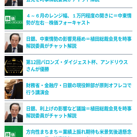
４～６月のレンジ幅、１万円程度の開きに＝中東情
勢が左右―株価フォーキャスト
日銀、中東情勢の影響見極め＝植田総裁会見を時事
解説委員がチャット解説
第12回バロンズ・ダイジェスト杯、アンドリウス
さんが優勝
財務省・金融庁・日銀の現役幹部が原則オフレコで
行う講演会
日銀、利上げの影響など議論＝植田総裁会見を時事
解説委員がチャット解説
方向性まちまち＝業績上振れ期待も米景気後退懸念