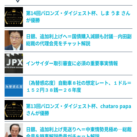
第14回バロンズ・ダイジェスト杯、しま うま さん
が優勝
日銀、追加利上げへ＝国債購入減額も討議―内田副
総裁の代理会見をチャット解説
インサイダー取引審査に必須の重要事実情報
〔為替感応度〕自動車８社の想定レート、１ドル＝
１５２円３８銭ー２６年度
第13回バロンズ・ダイジェスト杯、chataro papa
さんが優勝
日銀、追加利上げ見送りへ＝中東情勢見極め―総裁
会見を時事解説委員がチャット解説