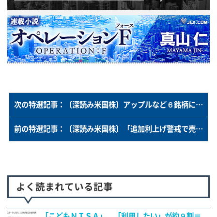
次の特選記事：〔深読み米国株〕アップルなど６銘柄に売り必至…ナスダック１００の特別リバランス
前の特選記事：〔深読み米国株〕「追加利上げ警戒で売り」に疑問…４～６月期決算次第で上値追いも
よく読まれている記事
「こどもＮＩＳＡ」、「利用したい」が約９割＝