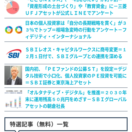
「資産形成の土台づくり」や「教育資金」に－三菱
ＵＦＪアセットが公式ＬＩＮＥでアンケート
日本の個人投資家は「自分の長期戦略を貫く」が３
３％でトップ＝相場急変時の行動をアンケート－フ
ィデリティ・インターナショナル
ＳＢＩレオス・キャピタルワークスに商号変更＝１
２月１日付で、ＳＢＩグループとの連携を深める
国内初、「ＰＥファンドの公募ＳＴ」を設定＝デジ
タル技術で小口化、個人投資家のＰＥ投資を可能に
＝ＳＢＩ証券と東京海上アセット
「オルタナティブ・デジタル」を推進＝２０３０年
末に運用残高５０兆円をめざす－ＳＢＩグローバル
アセットの朝倉社長
特選記事（無料）一覧