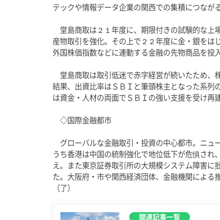
テックや情報データ企業の関西での集積につながる
　堂島商取は２１年度に、期限付きの試験的な上
産物取引を強化。その上で２２年度に金・銀をは
外国株価指数などに連動する金融の先物商品を投入
　堂島商取は取引低迷で赤字経営が続いたため、
結果、出資比率はＳＢＩと筆頭株主となった系列
は資金・人材の両面でＳＢＩの強い支援を受け再建
　◇
国際金融
都市 
　グローバルな金融取引・投資の中心都市。ニュ
うち香港は中国の統制強化で地位低下が危惧され
え。また東京証券取引所の大規模システム障害に
た。大阪府・市や関西経済団体、金融機関による
（了）
関連記事一覧