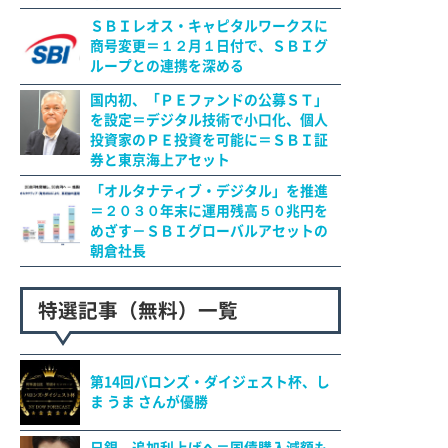
ＳＢＩレオス・キャピタルワークスに
商号変更＝１２月１日付で、ＳＢＩグ
ループとの連携を深める
国内初、「ＰＥファンドの公募ＳＴ」
を設定＝デジタル技術で小口化、個人
投資家のＰＥ投資を可能に＝ＳＢＩ証
券と東京海上アセット
「オルタナティブ・デジタル」を推進
＝２０３０年末に運用残高５０兆円を
めざす－ＳＢＩグローバルアセットの
朝倉社長
特選記事（無料）一覧
第14回バロンズ・ダイジェスト杯、し
ま うま さんが優勝