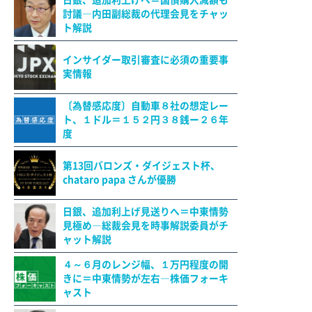
日銀、追加利上げへ＝国債購入減額も
討議―内田副総裁の代理会見をチャッ
ト解説
インサイダー取引審査に必須の重要事
実情報
〔為替感応度〕自動車８社の想定レー
ト、１ドル＝１５２円３８銭ー２６年
度
第13回バロンズ・ダイジェスト杯、
chataro papa さんが優勝
日銀、追加利上げ見送りへ＝中東情勢
見極め―総裁会見を時事解説委員がチ
ャット解説
４～６月のレンジ幅、１万円程度の開
きに＝中東情勢が左右―株価フォーキ
ャスト