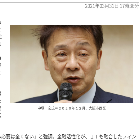
2021年03月31日 17時36分
め
に
金
会
原
集
を
構
た
関
中塚一宏氏＝２０２０年１２月、大阪市西区
官
る必要は全くない」と強調。金融活性化が、ＩＴも融合したフィン