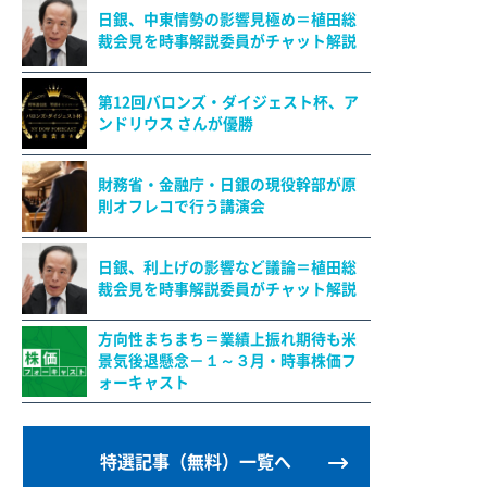
日銀、中東情勢の影響見極め＝植田総
裁会見を時事解説委員がチャット解説
第12回バロンズ・ダイジェスト杯、ア
ンドリウス さんが優勝
財務省・金融庁・日銀の現役幹部が原
則オフレコで行う講演会
日銀、利上げの影響など議論＝植田総
裁会見を時事解説委員がチャット解説
方向性まちまち＝業績上振れ期待も米
景気後退懸念－１～３月・時事株価フ
ォーキャスト
特選記事（無料）一覧へ