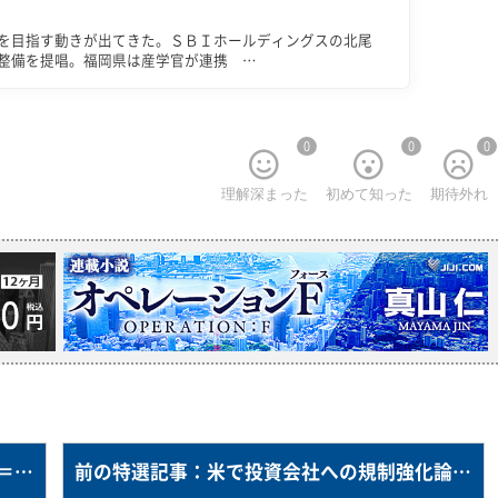
を目指す動きが出てきた。ＳＢＩホールディングスの北尾
整備を提唱。福岡県は産学官が連携 …
0
0
0
理解深まった
初めて知った
期待外れ
次の特選記事：日銀、国債買い入れを減額＝４月予定を公表
前の特選記事：米で投資会社への規制強化論強まる＝当局は実態調査に着手―アルケゴス問題で