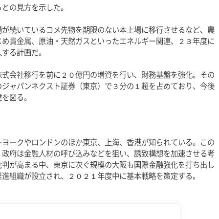
との見方を示した。 
場が続いているコメ先物を期限のない本上場に移行させるなど、農
じめ貴金属、原油・天然ガスといったエネルギー関連、２３年度に
する計画だ。 
株式会社移行を前に２０億円の増資を行い、財務基盤を強化。その
のジャパンネクスト証券（東京）で３分の１超を占めており、今後
を図る。 
ーヨークやロンドンのほか東京、上海、香港が知られている。この
、政府は金融人材の呼び込みなどを狙い、誘致構想を加速させる考
批判が高まる中、東京に次ぐ規模の大阪も
国際金融
強化を打ち出し
推進組織が設立され、２０２１年度中に基本戦略を策定する。