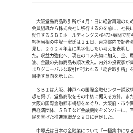
　大阪堂島商品取引所が４月１日に経営再建のた
会員組織から株式会社に移行するのを前に、社長
就任するＳＢＩホールディングス
<8473>
顧問で前
融担当相の中塚一宏氏は３１日、東京都内で記者
見し、２０２４年度に黒字化したい考えを表明し
た。収益力強化へ、現在のコメ先物に加え、金、
油、金融の先物商品も順次投入。内外の投資家が
まりグローバルな取引が行われる「
総合取引所
」
目指す意向を示した。 
　ＳＢＩは大阪、神戸への
国際金融
センター誘致
想を掲げ、堂島商取をその中核に据える方針。ま
大阪の
国際金融
都市構想をめぐり、大阪府・市や
西経済団体、ＳＢＩなど金融機関をメンバーに、
民を挙げた推進組織が２９日に発足した。 
　中塚氏は日本の金融業について「一極集中にな