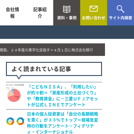
会社情
記事紹
報
介
資料・事例
お問い合わせ
サイト内検索
商取、２４年度の黒字化目指す＝４月１日に株式会社移行
よく読まれている記事
「こどもＮＩＳＡ」、「利用したい」
が約９割＝「資産形成の土台づくり」
や「教育資金」に－三菱ＵＦＪアセッ
トが公式ＬＩＮＥでアンケート
日本の個人投資家は「自分の長期戦略
を貫く」が３３％でトップ＝相場急変
時の行動をアンケート－フィデリテ
ィ・インターナショナル