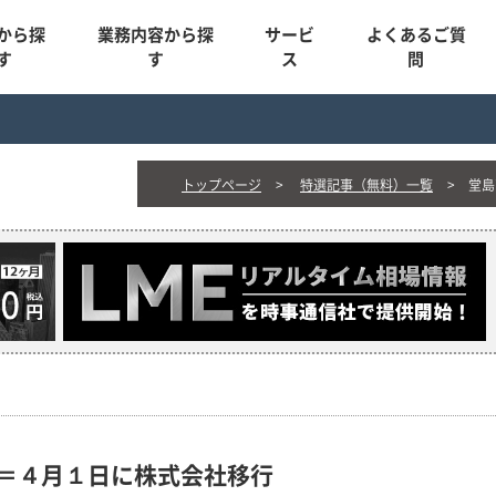
から探
業務内容から探
サービ
よくあるご質
す
す
ス
問
トップページ
特選記事（無料）一覧
堂島
＝４月１日に株式会社移行