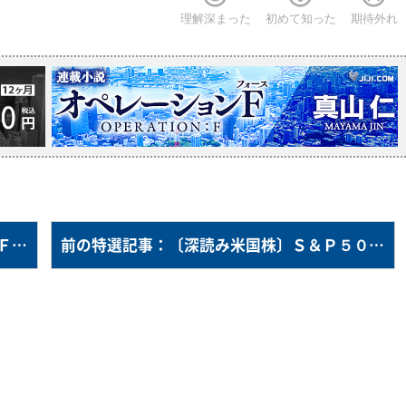
理解深まった
初めて知った
期待外れ
次の特選記事：〔深読み米国株〕パウエルＦＲＢ議長の敵はエヌビディア？
前の特選記事：〔深読み米国株〕Ｓ＆Ｐ５００、５０００突破への道筋＝格下げでも先高観測衰えず