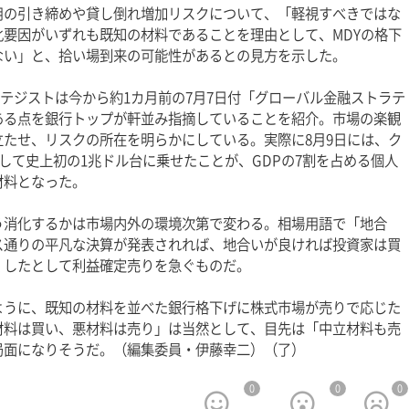
用の引き締めや貸し倒れ増加リスクについて、「軽視すべきではな
要因がいずれも既知の材料であることを理由として、MDYの格下
ない」と、拾い場到来の可能性があるとの見方を示した。
ラテジストは今から約1カ月前の7月7日付「グローバル金融ストラテ
ある点を銀行トップが軒並み指摘していることを紹介。市場の楽観
たせ、リスクの所在を明らかにしている。実際に8月9日には、ク
して史上初の1兆ドル台に乗せたことが、GDPの7割を占める個人
材料となった。
う消化するかは市場内外の環境次第で変わる。相場用語で「地合
ス通りの平凡な決算が発表されれば、地合いが良ければ投資家は買
くしたとして利益確定売りを急ぐものだ。
ように、既知の材料を並べた銀行格下げに株式市場が売りで応じた
材料は買い、悪材料は売り」は当然として、目先は「中立材料も売
局面になりそうだ。（編集委員・伊藤幸二）（了）
0
0
0