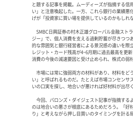
と題する記事を掲載。ムーディーズが指摘する信
い」と注意喚起した。一方、これら銀行の業績悪化
げが「投資家に買い場を提供しているのかもしれ
　SMBC日興証券の村木正雄グローバル金融スト
ジー」で、個人消費を支える過剰貯蓄が尽きつつ
的な雰囲気と銀行経営者による景況感の違いを際立
レジット・カード残高が4~6月期に過去最高を更新
消費の今後の減速要因と受け止められ、株式の弱
　市場には常に強弱両方の材料があり、材料をど
い」と呼ばれるものだ。たとえば市場コンセンサ
いの口実を探し、地合いが悪ければ好材料が出尽
　今回、バロンズ・ダイジェスト記事が指摘する
のは地合いの悪さが根底にあるためだろう。「好
り」と考えながら押し目買いのタイミングを計る