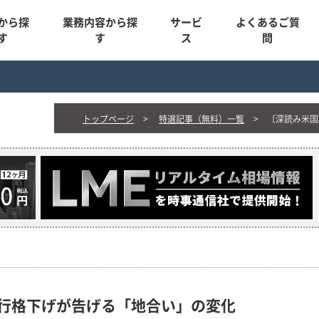
から探
業務内容から探
サービ
よくあるご質
す
す
ス
問
トップページ
特選記事（無料）一覧
〔深読み米国
行格下げが告げる「地合い」の変化