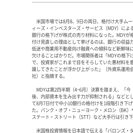
　米国市場では8月8、9日の両日、格付け大手ムー
ィーズ・インベスターズ・サービス（MDY）によ
銀行の格下げが株式の売り材料になった。MDYが
付け見直しの理由として挙げるのは、銀行の収益
低迷や商業用不動産向け融資への傾斜など新鮮味
欠けることばかりだ。市場関係者は「MDYの格下
で、投資家がこれまで目をそらしていた悪材料を
識してきたことが浮かび上がった」（外資系運用
社）と指摘する。
　MDYは第2四半期（4~6月）決算を踏まえ、「今
後、内部資本を生み出す力が抑制される」などと
て8月7日付で中小10銀行の格付けを1段階引き下げ
た。バンク・オブ・ニューヨーク・メロン（BK）
ステート・ストリート（STT）など大手行は引き
　米国株投資情報を日本語で伝える「バロンズ・ダ