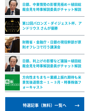
日銀、中東情勢の影響見極め＝植田総
裁会見を時事解説委員がチャット解説
第12回バロンズ・ダイジェスト杯、ア
ンドリウス さんが優勝
財務省・金融庁・日銀の現役幹部が原
則オフレコで行う講演会
日銀、利上げの影響など議論＝植田総
裁会見を時事解説委員がチャット解説
方向性まちまち＝業績上振れ期待も米
景気後退懸念－１～３月・時事株価フ
ォーキャスト
特選記事（無料）一覧へ