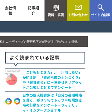
会社情
記事紹
報
介
資料・事例
お問い合わせ
サイト内検索
株〕ムーディーズの銀行格下げが告げる「地合い」の変化
よく読まれている記事
「こどもＮＩＳＡ」、「利用したい」
が約９割＝「資産形成の土台づくり」
や「教育資金」に－三菱ＵＦＪアセッ
トが公式ＬＩＮＥでアンケート
日本の個人投資家は「自分の長期戦略
を貫く」が３３％でトップ＝相場急変
時の行動をアンケート－フィデリテ
ィ・インターナショナル