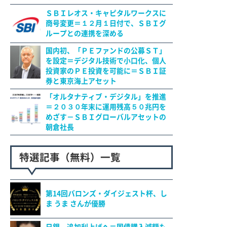
ＳＢＩレオス・キャピタルワークスに
商号変更＝１２月１日付で、ＳＢＩグ
ループとの連携を深める
国内初、「ＰＥファンドの公募ＳＴ」
を設定＝デジタル技術で小口化、個人
投資家のＰＥ投資を可能に＝ＳＢＩ証
券と東京海上アセット
「オルタナティブ・デジタル」を推進
＝２０３０年末に運用残高５０兆円を
めざす－ＳＢＩグローバルアセットの
朝倉社長
特選記事（無料）一覧
第14回バロンズ・ダイジェスト杯、し
ま うま さんが優勝