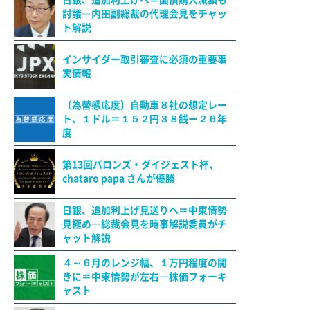
日銀、追加利上げへ＝国債購入減額も
討議―内田副総裁の代理会見をチャッ
ト解説
インサイダー取引審査に必須の重要事
実情報
〔為替感応度〕自動車８社の想定レー
ト、１ドル＝１５２円３８銭ー２６年
度
第13回バロンズ・ダイジェスト杯、
chataro papa さんが優勝
日銀、追加利上げ見送りへ＝中東情勢
見極め―総裁会見を時事解説委員がチ
ャット解説
４～６月のレンジ幅、１万円程度の開
きに＝中東情勢が左右―株価フォーキ
ャスト