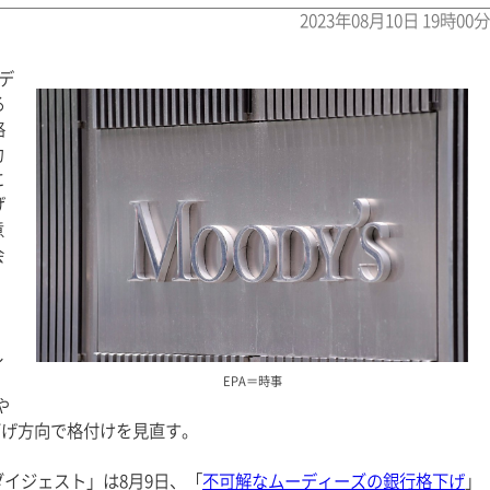
2023年08月10日 19時00分
デ
る
格
力
に
げ
意
会
し
EPA＝時事
や
下げ方向で格付けを見直す。
イジェスト」は8月9日、「
不可解なムーディーズの銀行格下げ
」