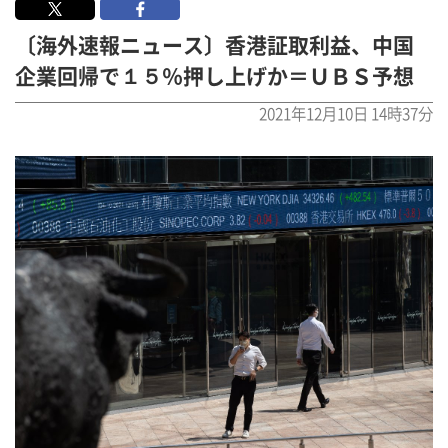
〔海外速報ニュース〕香港証取利益、中国
企業回帰で１５％押し上げか＝ＵＢＳ予想
2021年12月10日 14時37分