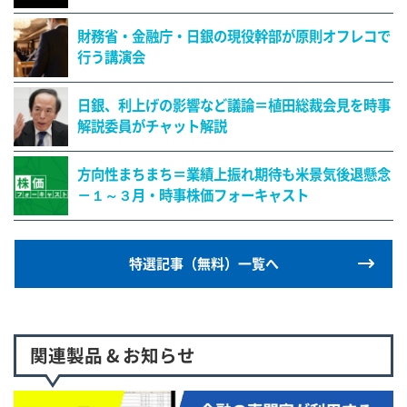
財務省・金融庁・日銀の現役幹部が原則オフレコで
行う講演会
日銀、利上げの影響など議論＝植田総裁会見を時事
解説委員がチャット解説
方向性まちまち＝業績上振れ期待も米景気後退懸念
－１～３月・時事株価フォーキャスト
特選記事（無料）一覧へ
関連製品 & お知らせ