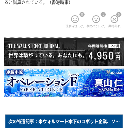
ると試算されている。（香港時事）
0
1
0
理解深まった
初めて知った
期待外れ
次の特選記事：米ウォルマート傘下のロボット企業、ソフトバンクＧのＳＰＡＣで上場へ