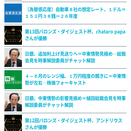
〔為替感応度〕自動車８社の想定レート、１ドル＝
１５２円３８銭ー２６年度
第13回バロンズ・ダイジェスト杯、chataro papa
さんが優勝
日銀、追加利上げ見送りへ＝中東情勢見極め―総裁
会見を時事解説委員がチャット解説
４～６月のレンジ幅、１万円程度の開きに＝中東情
勢が左右―株価フォーキャスト
日銀、中東情勢の影響見極め＝植田総裁会見を時事
解説委員がチャット解説
第12回バロンズ・ダイジェスト杯、アンドリウス
さんが優勝