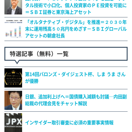
タル技術で小口化、個人投資家のＰＥ投資を可能に
＝ＳＢＩ証券と東京海上アセット
「オルタナティブ・デジタル」を推進＝２０３０年
末に運用残高５０兆円をめざす－ＳＢＩグローバル
アセットの朝倉社長
特選記事（無料）一覧
第14回バロンズ・ダイジェスト杯、しま うま さん
が優勝
日銀、追加利上げへ＝国債購入減額も討議―内田副
総裁の代理会見をチャット解説
インサイダー取引審査に必須の重要事実情報