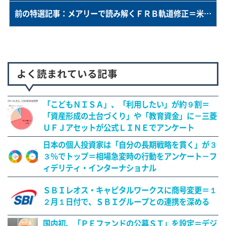
前の特選記事：メアリーで読み解くＦＲＢ軌道修正＝米ＳＦ連銀総裁、「ハト」から「タカ」へ
よく読まれている記事
「こどもＮＩＳＡ」、「利用したい」が約９割＝
「資産形成の土台づくり」や「教育資金」に－三菱
ＵＦＪアセットが公式ＬＩＮＥでアンケート
日本の個人投資家は「自分の長期戦略を貫く」が３
３％でトップ＝相場急変時の行動をアンケート－フ
ィデリティ・インターナショナル
ＳＢＩレオス・キャピタルワークスに商号変更＝１
２月１日付で、ＳＢＩグループとの連携を深める
国内初、「ＰＥファンドの公募ＳＴ」を設定＝デジ