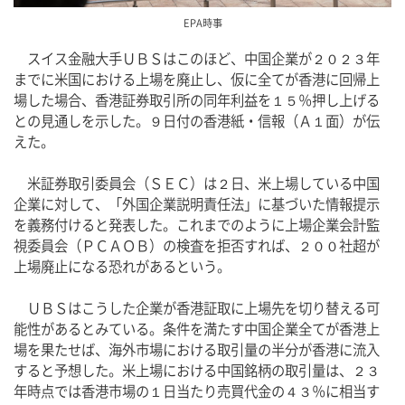
EPA時事
　スイス金融大手ＵＢＳはこのほど、中国企業が２０２３年
までに米国における上場を廃止し、仮に全てが香港に回帰上
場した場合、香港証券取引所の同年利益を１５％押し上げる
との見通しを示した。９日付の香港紙・信報（Ａ１面）が伝
えた。
　米証券取引委員会（ＳＥＣ）は２日、米上場している中国
企業に対して、「外国企業説明責任法」に基づいた情報提示
を義務付けると発表した。これまでのように上場企業会計監
視委員会（ＰＣＡＯＢ）の検査を拒否すれば、２００社超が
上場廃止になる恐れがあるという。
　ＵＢＳはこうした企業が香港証取に上場先を切り替える可
能性があるとみている。条件を満たす中国企業全てが香港上
場を果たせば、海外市場における取引量の半分が香港に流入
すると予想した。米上場における中国銘柄の取引量は、２３
年時点では香港市場の１日当たり売買代金の４３％に相当す