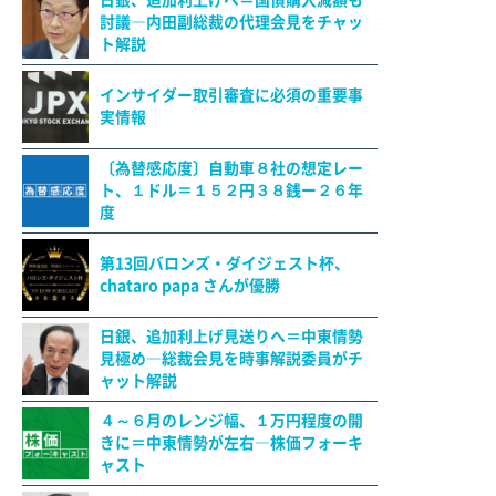
日銀、追加利上げへ＝国債購入減額も
討議―内田副総裁の代理会見をチャッ
ト解説
インサイダー取引審査に必須の重要事
実情報
〔為替感応度〕自動車８社の想定レー
ト、１ドル＝１５２円３８銭ー２６年
度
第13回バロンズ・ダイジェスト杯、
chataro papa さんが優勝
日銀、追加利上げ見送りへ＝中東情勢
見極め―総裁会見を時事解説委員がチ
ャット解説
４～６月のレンジ幅、１万円程度の開
きに＝中東情勢が左右―株価フォーキ
ャスト