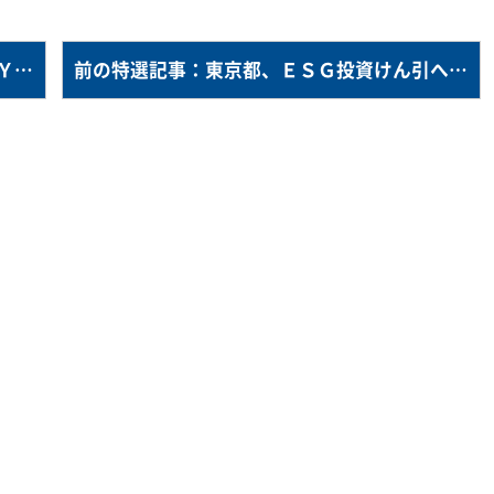
次の特選記事：マネックス、米子会社をＮＹ上場へ＝ＳＰＡＣ活用、２２年前半に
前の特選記事：東京都、ＥＳＧ投資けん引へフォーラム＝１５日、シャピロ元米ＳＥＣ委員長ら講演