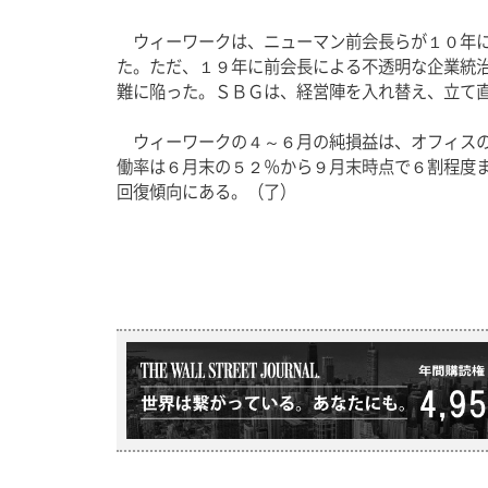
　ウィーワークは、ニューマン前会長らが１０年
た。ただ、１９年に前会長による不透明な企業統
難に陥った。ＳＢＧは、経営陣を入れ替え、立て直
　ウィーワークの４～６月の純損益は、オフィス
働率は６月末の５２％から９月末時点で６割程度
回復傾向にある。（
了）