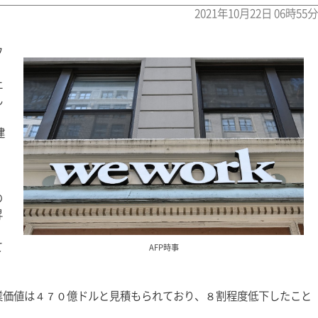
2021年10月22日 06時55分
ウ
上
ん
建
、
の
昇
て
AFP時事
業価値は４７０億ドルと見積もられており、８割程度低下したこと