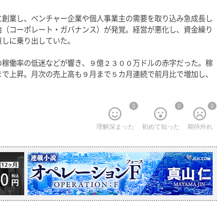
に創業し、ベンチャー企業や個人事業主の需要を取り込み急成長し
治（コーポレート・ガバナンス）が発覚。経営が悪化し、資金繰り
しに乗り出していた。 
の稼働率の低迷などが響き、９億２３００万ドルの赤字だった。稼
まで上昇。月次の売上高も９月まで５カ月連続で前月比で増加し、
0
0
0
理解深まった
初めて知った
期待外れ