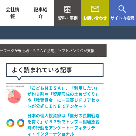
会社情
記事紹
報
介
資料・事例
お問い合わせ
サイト内検索
ーワークが米上場＝ＳＰＡＣ活用、ソフトバンクＧが支援
よく読まれている記事
「こどもＮＩＳＡ」、「利用したい」
が約９割＝「資産形成の土台づくり」
や「教育資金」に－三菱ＵＦＪアセッ
トが公式ＬＩＮＥでアンケート
日本の個人投資家は「自分の長期戦略
を貫く」が３３％でトップ＝相場急変
時の行動をアンケート－フィデリテ
ィ・インターナショナル