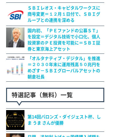
ＳＢＩレオス・キャピタルワークスに
商号変更＝１２月１日付で、ＳＢＩグ
ループとの連携を深める
国内初、「ＰＥファンドの公募ＳＴ」
を設定＝デジタル技術で小口化、個人
投資家のＰＥ投資を可能に＝ＳＢＩ証
券と東京海上アセット
「オルタナティブ・デジタル」を推進
＝２０３０年末に運用残高５０兆円を
めざす－ＳＢＩグローバルアセットの
朝倉社長
特選記事（無料）一覧
第14回バロンズ・ダイジェスト杯、し
ま うま さんが優勝