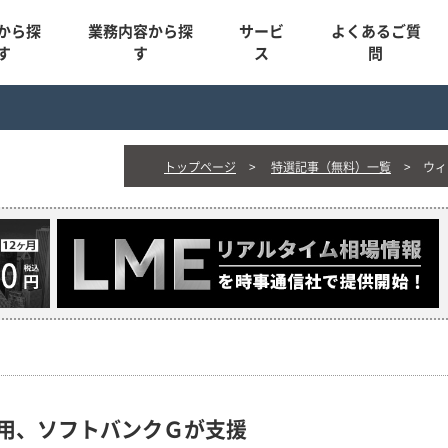
から探
業務内容から探
サービ
よくあるご質
す
す
ス
問
トップページ
特選記事（無料）一覧
ウィ
用、ソフトバンクＧが支援