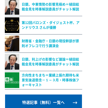
日銀、中東情勢の影響見極め＝植田総
裁会見を時事解説委員がチャット解説
第12回バロンズ・ダイジェスト杯、ア
ンドリウス さんが優勝
財務省・金融庁・日銀の現役幹部が原
則オフレコで行う講演会
日銀、利上げの影響など議論＝植田総
裁会見を時事解説委員がチャット解説
方向性まちまち＝業績上振れ期待も米
景気後退懸念－１～３月・時事株価フ
ォーキャスト
特選記事（無料）一覧へ