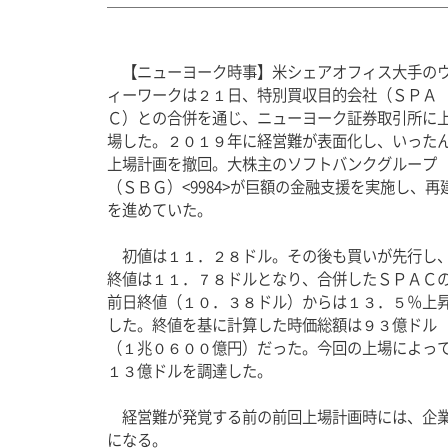
　【ニューヨーク時事】米シェアオフィス大手の
ィーワークは２１日、特別買収目的会社（ＳＰＡ
Ｃ）との合併を通じ、ニューヨーク証券取引所に
場した。２０１９年に経営難が表面化し、いった
上場計画を撤回。大株主のソフトバンクグループ
（ＳＢＧ）
<9984>
が巨額の金融支援を実施し、再
を進めていた。 
　初値は１１．２８ドル。その後も買いが先行し
終値は１１．７８ドルとなり、合併したＳＰＡＣ
前日終値（１０．３８ドル）からは１３．５％上
した。終値を基に計算した時価総額は９３億ドル
（１兆０６００億円）だった。今回の上場によっ
１３億ドルを調達した。 
　経営難が発覚する前の前回上場計画時には、企
になる。 