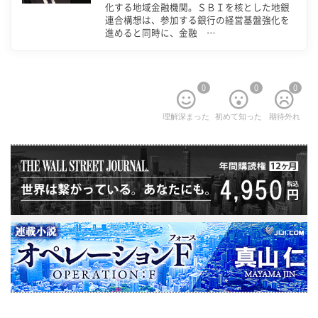
化する地域金融機関。ＳＢＩを核とした地銀
連合構想は、参加する銀行の経営基盤強化を
進めると同時に、金融 …
0
0
0
理解深まった
初めて知った
期待外れ