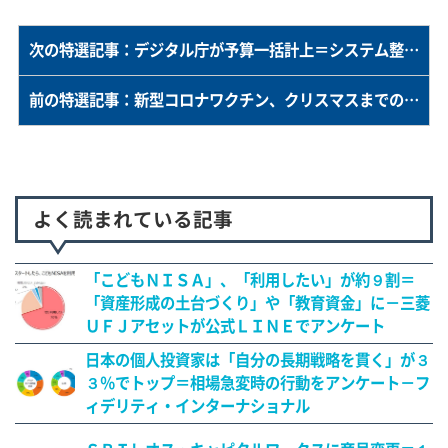
次の特選記事：デジタル庁が予算一括計上＝システム整備、基本方針を策定―関連法案概要
前の特選記事：新型コロナワクチン、クリスマスまでの承認に期待＝欧州当局高官
よく読まれている記事
「こどもＮＩＳＡ」、「利用したい」が約９割＝
「資産形成の土台づくり」や「教育資金」に－三菱
ＵＦＪアセットが公式ＬＩＮＥでアンケート
日本の個人投資家は「自分の長期戦略を貫く」が３
３％でトップ＝相場急変時の行動をアンケート－フ
ィデリティ・インターナショナル