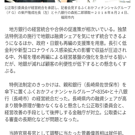
公正取引委員会が経営統合を承認し、記者会見するふくおかフィナンシャルグループ
（ＦＧ）の柴戸隆成社長（左）と十八銀行の森拓二郎頭取＝２０１８年８月２４日、
福岡市内
　地方銀行の経営統合や合併の促進策が相次いでいる。独禁
法特例法の施行で地銀は融資シェアを気にせず統合できるよ
うになるほか、政府・日銀も再編の支援策を用意。長引く低
金利や新型コロナウイルス感染拡大の影響で収益が圧迫され
る中、外堀を埋め再編による経営基盤の強化を急がせる狙い
だが、地銀が減れば顧客の利便性が低下するとの懸念もくす
ぶる。
　特例法制定のきっかけは、親和銀行（長崎県佐世保市）を
傘下に置くふくおかフィナンシャルグループ<8354>と十八銀
行（長崎市）の経営統合だった。長崎県内の融資シェアが高
まり競争原理が働かなくなると懸念した公正取引委員会と、
経営改善の手段として後押しする金融庁が対立。公取委によ
る審査の長期化などが問題となった。
　当時官房長官として調整に当たった菅義偉首相は就任前、