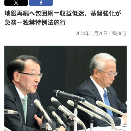
地銀再編へ包囲網＝収益低迷、基盤強化が
急務―独禁特例法施行
2020年11月26日 17時36分