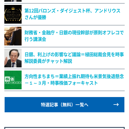
第12回バロンズ・ダイジェスト杯、アンドリウス
さんが優勝
財務省・金融庁・日銀の現役幹部が原則オフレコで
行う講演会
日銀、利上げの影響など議論＝植田総裁会見を時事
解説委員がチャット解説
方向性まちまち＝業績上振れ期待も米景気後退懸念
－１～３月・時事株価フォーキャスト
特選記事（無料）一覧へ