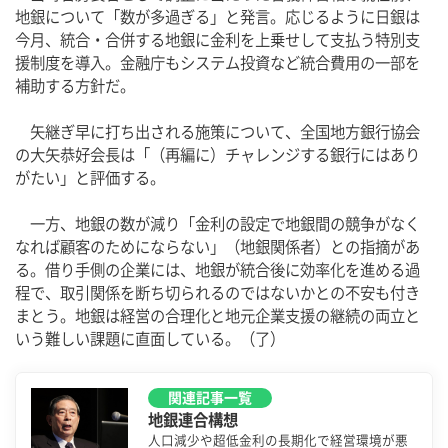
地銀について「数が多過ぎる」と発言。応じるように日銀は
今月、統合・合併する地銀に金利を上乗せして支払う特別支
援制度を導入。金融庁もシステム投資など統合費用の一部を
補助する方針だ。
　矢継ぎ早に打ち出される施策について、全国地方銀行協会
の大矢恭好会長は「（再編に）チャレンジする銀行にはあり
がたい」と評価する。
　一方、地銀の数が減り「金利の設定で地銀間の競争がなく
なれば顧客のためにならない」（地銀関係者）との指摘があ
る。借り手側の企業には、地銀が統合後に効率化を進める過
程で、取引関係を断ち切られるのではないかとの不安も付き
まとう。地銀は経営の合理化と地元企業支援の継続の両立と
いう難しい課題に直面している。（了）
関連記事一覧
地銀連合構想
人口減少や超低金利の長期化で経営環境が悪