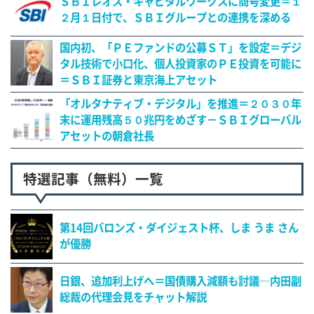
ＳＢＩレオス・キャピタルワークスに商号変更＝１
２月１日付で、ＳＢＩグループとの連携を深める
国内初、「ＰＥファンドの公募ＳＴ」を設定＝デジ
タル技術で小口化、個人投資家のＰＥ投資を可能に
＝ＳＢＩ証券と東京海上アセット
「オルタナティブ・デジタル」を推進＝２０３０年
末に運用残高５０兆円をめざす－ＳＢＩグローバル
アセットの朝倉社長
特選記事（無料）一覧
第14回バロンズ・ダイジェスト杯、しま うま さん
が優勝
日銀、追加利上げへ＝国債購入減額も討議―内田副
総裁の代理会見をチャット解説