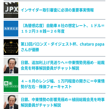
インサイダー取引審査に必須の重要事実情報
〔為替感応度〕自動車８社の想定レート、１ドル＝
１５２円３８銭ー２６年度
第13回バロンズ・ダイジェスト杯、chataro papa
さんが優勝
日銀、追加利上げ見送りへ＝中東情勢見極め―総裁
会見を時事解説委員がチャット解説
４～６月のレンジ幅、１万円程度の開きに＝中東情
勢が左右―株価フォーキャスト
日銀、中東情勢の影響見極め＝植田総裁会見を時事
解説委員がチャット解説