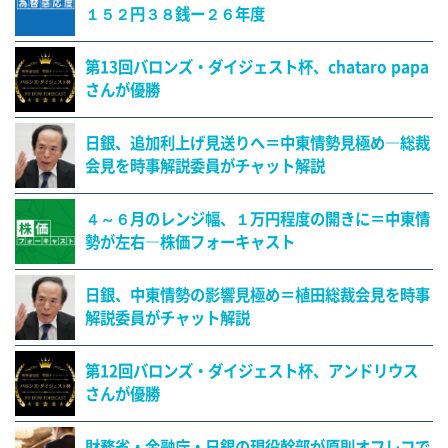
１５２円３８銭ー２６年度
第13回バロンズ・ダイジェスト杯、chataro papa
さんが優勝
日銀、追加利上げ見送りへ＝中東情勢見極め―総裁
会見を時事解説委員がチャット解説
４～６月のレンジ幅、１万円程度の開きに＝中東情
勢が左右―株価フォーキャスト
日銀、中東情勢の影響見極め＝植田総裁会見を時事
解説委員がチャット解説
第12回バロンズ・ダイジェスト杯、アンドリウス
さんが優勝
財務省・金融庁・日銀の現役幹部が原則オフレコで