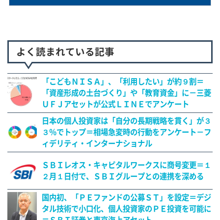
よく読まれている記事
「こどもＮＩＳＡ」、「利用したい」が約９割＝
「資産形成の土台づくり」や「教育資金」に－三菱
ＵＦＪアセットが公式ＬＩＮＥでアンケート
日本の個人投資家は「自分の長期戦略を貫く」が３
３％でトップ＝相場急変時の行動をアンケート－フ
ィデリティ・インターナショナル
ＳＢＩレオス・キャピタルワークスに商号変更＝１
２月１日付で、ＳＢＩグループとの連携を深める
国内初、「ＰＥファンドの公募ＳＴ」を設定＝デジ
タル技術で小口化、個人投資家のＰＥ投資を可能に