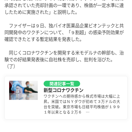
承認されていた売却計画の一環であり、株価が一定水準に達
したために実施された」と説明した。
　ファイザーは９日、独バイオ医薬品企業ビオンテックと共
同開発中のワクチンについて、「９割超」の感染予防効果が
確認できたとする暫定結果を発表した。
　同じくコロナワクチンを開発する米モデルナの幹部も、治
験での好結果発表後に自社株を売却し、批判を浴びた。
（了）
関連記事一覧
新型コロナワクチン
ワクチンへの期待感から株式市場は大幅に上
昇。米国ではＮＹダウが初めて３万ドルの大
台を突破。東京市場も日経平均株価が１９９
１年以来となる２万６ …