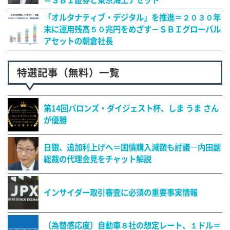
＝ＳＢＩ証券と東京海上アセット
「オルタナティブ・デジタル」を推進＝２０３０年
末に運用残高５０兆円をめざす－ＳＢＩグローバル
アセットの朝倉社長
特選記事（無料）一覧
第14回バロンズ・ダイジェスト杯、しま うま さん
が優勝
日銀、追加利上げへ＝国債購入減額も討議―内田副
総裁の代理会見をチャット解説
インサイダー取引審査に必須の重要事実情報
〔為替感応度〕自動車８社の想定レート、１ドル＝