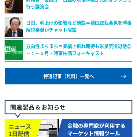
行う講演会
日銀、利上げの影響など議論＝植田総裁会見を時事
解説委員がチャット解説
方向性まちまち＝業績上振れ期待も米景気後退懸念
－１～３月・時事株価フォーキャスト
特選記事（無料）一覧へ
関連製品 & お知らせ