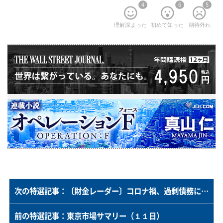
4
6
5
理解深まった
初めて知った
期待外れ
次の特選記事：〔財金レーダー〕コロナ禍、過剰債務に懸念＝官民ファンド資金拡充、再編主導も
前の特選記事：東京市場サマリー（１１日）