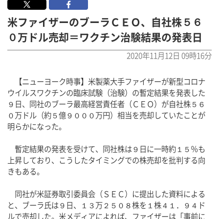
米ファイザーのブーラＣＥＯ、自社株５６
０万ドル売却＝ワクチン治験結果の発表日
2020年11月12日 09時16分
　【ニューヨーク時事】米製薬大手ファイザーが新型コロナ
ウイルスワクチンの臨床試験（治験）の暫定結果を発表した
９日、同社のブーラ最高経営責任者（ＣＥＯ）が自社株５６
０万ドル（約５億９０００万円）相当を売却していたことが
明らかになった。
　暫定結果の発表を受けて、同社株は９日に一時約１５％も
上昇しており、こうしたタイミングでの株売却を批判する向
きもある。
　同社が米証券取引委員会（ＳＥＣ）に提出した資料による
と、ブーラ氏は９日、１３万２５０８株を１株４１．９４ド
ルで売却した。米メディアによれば、ファイザーは「事前に