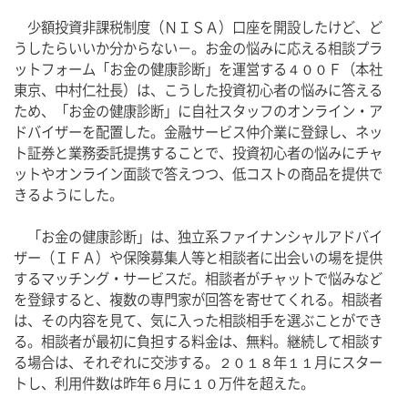
　少額投資非課税制度（ＮＩＳＡ）口座を開設したけど、ど
うしたらいいか分からない－。お金の悩みに応える相談プラ
ットフォーム「お金の健康診断」を運営する４００Ｆ（本社
東京、中村仁社長）は、こうした投資初心者の悩みに答える
ため、「お金の健康診断」に自社スタッフのオンライン・ア
ドバイザーを配置した。金融サービス仲介業に登録し、ネッ
ト証券と業務委託提携することで、投資初心者の悩みにチャ
ットやオンライン面談で答えつつ、低コストの商品を提供で
きるようにした。
　「お金の健康診断」は、独立系ファイナンシャルアドバイ
ザー（ＩＦＡ）や保険募集人等と相談者に出会いの場を提供
するマッチング・サービスだ。相談者がチャットで悩みなど
を登録すると、複数の専門家が回答を寄せてくれる。相談者
は、その内容を見て、気に入った相談相手を選ぶことができ
る。相談者が最初に負担する料金は、無料。継続して相談す
る場合は、それぞれに交渉する。２０１８年１１月にスター
トし、利用件数は昨年６月に１０万件を超えた。