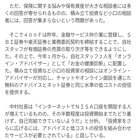
　ただ、保険に関する悩みや保有資産が大きな相談者には多
くの回答が寄せられるものの、積み立て投資など小口の相談
者には、回答が集まらないという問題があった。
　そこで４００Ｆは昨年、金融サービス仲介業に登録し、Ｓ
ＢＩ証券や楽天証券と業務委託契約を締結することで、自社
スタッフが有価証券の売買の取り次ぎ等をできるようにし
た。その上で、今年１月から、自社スタッフ２人を「オンラ
イン・アドバイザー」として「お金の健康診断」に配置し
た。積み立て投資など小口の投資家の相談にはオンライン・
アドバイザーが対応し、チャットやオンライン面談を通じた
無料のアドバイスとネット証券と同じ水準の低コストの投信
を提供する。
　中村社長は「インターネットでＮＩＳＡ口座を開設する人
が増えているものの、その半数程度は投資開始までたどり着
けず、自己完結できていないようだ」と分析。「投資家をさ
らに広げるには、アドバイスと低コストの投信を組み合わせ
たサービスが必要とされている」と話している。