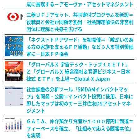
成に貢献する－アモーヴァ・アセットマネジメント
三菱ＵＦＪアセット、共同寄付プログラムを新設＝
役職員と会社が同額を拠出－社会課題解決の非営利
団体に理解と共感を広げる
「ネクストＦＰアワード」を初開催＝「障がいのあ
る方の家族を支えるＦＰ活動」など３人を特別奨励
賞に－日本ＦＰ協会
「グローバルＸ 宇宙テック・トップ１０ＥＴＦ」
と「グローバルＸ 総合商社＆資源ビジネス－日本
株式 ＥＴＦ」を上場－Global X Japan
社会課題の分析ツール「SMDAMインパクトマッ
プ」を開発・公開＝インパクト投資に使用、日本に
即したマップは初めて－三井住友DSアセットマネ
ジメント
ＧＡＩＡ、仲介預かり資産が１０００億円に到達＝
フィーベースを確立、「仕組みで応える顧客本位」
を実現