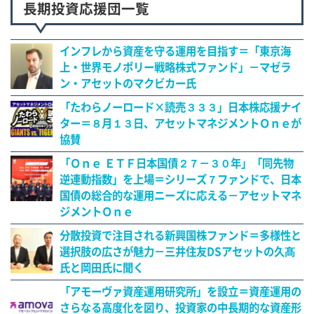
長期投資応援団一覧
インフレから資産を守る運用を目指す＝「東京海
上・世界モノポリー戦略株式ファンド」－マゼラ
ン・アセットのマクビカー氏
「たわらノーロード×読売３３３」日本株応援ナイ
ター＝８月１３日、アセットマネジメントＯｎｅが
協賛
「Ｏｎｅ ＥＴＦ日本国債２７－３０年」「同先物
逆連動指数」を上場＝シリーズ７ファンドで、日本
国債の総合的な運用ニーズに応える－アセットマネ
ジメントＯｎｅ
分散投資で注目される新興国株ファンド＝多様性と
選択肢の広さが魅力－三井住友DSアセットの久髙
氏と岡田氏に聞く
「アモーヴァ資産運用研究所」を設立＝資産運用の
さらなる高度化を図り、投資家の中長期的な資産形