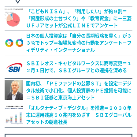
「こどもＮＩＳＡ」、「利用したい」が約９割＝
「資産形成の土台づくり」や「教育資金」に－三菱
ＵＦＪアセットが公式ＬＩＮＥでアンケート
日本の個人投資家は「自分の長期戦略を貫く」が３
３％でトップ＝相場急変時の行動をアンケート－フ
ィデリティ・インターナショナル
ＳＢＩレオス・キャピタルワークスに商号変更＝１
２月１日付で、ＳＢＩグループとの連携を深める
国内初、「ＰＥファンドの公募ＳＴ」を設定＝デジ
タル技術で小口化、個人投資家のＰＥ投資を可能に
＝ＳＢＩ証券と東京海上アセット
「オルタナティブ・デジタル」を推進＝２０３０年
末に運用残高５０兆円をめざす－ＳＢＩグローバル
アセットの朝倉社長