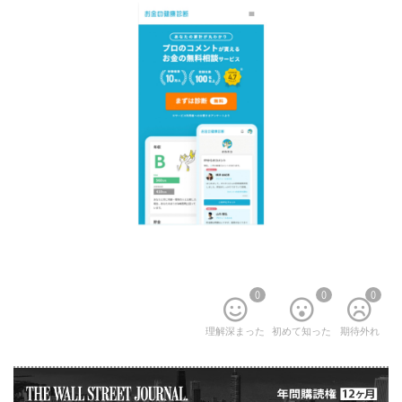
0
0
0
理解深まった
初めて知った
期待外れ