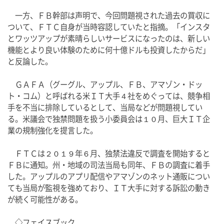
　一方、ＦＢ幹部は声明で、今回問題視された過去の買収に
ついて、ＦＴＣ自身が当時容認していたと指摘。「インスタ
とワッツアップが素晴らしいサービスになったのは、新しい
機能とより良い体験のために何十億ドルも投資したからだ」
と反論した。
　ＧＡＦＡ（グーグル、アップル、ＦＢ、アマゾン・ドッ
ト・コム）と呼ばれる米ＩＴ大手４社をめぐっては、競争相
手を不当に排除しているとして、当局などが問題視してい
る。米議会で独禁問題を扱う小委員会は１０月、巨大ＩＴ企
業の規制強化を提言した。
　ＦＴＣは２０１９年６月、独禁法違反で調査を開始すると
ＦＢに通知。州・地域の司法当局も同年、ＦＢの調査に着手
した。アップルのアプリ配信やアマゾンのネット通販につい
ても当局が監視を強めており、ＩＴ大手に対する訴訟の動き
が続く可能性がある。
　◇フェイスブック