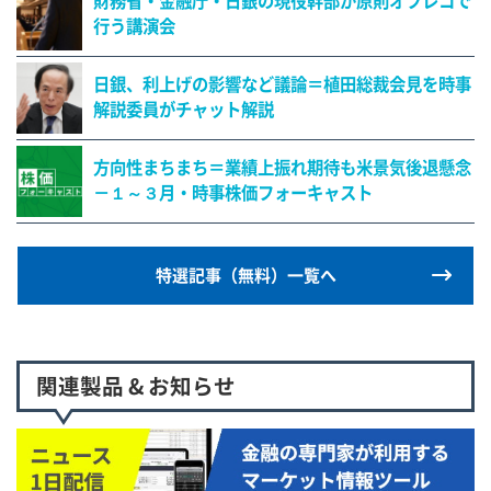
財務省・金融庁・日銀の現役幹部が原則オフレコで
行う講演会
日銀、利上げの影響など議論＝植田総裁会見を時事
解説委員がチャット解説
方向性まちまち＝業績上振れ期待も米景気後退懸念
－１～３月・時事株価フォーキャスト
特選記事（無料）一覧へ
関連製品 & お知らせ