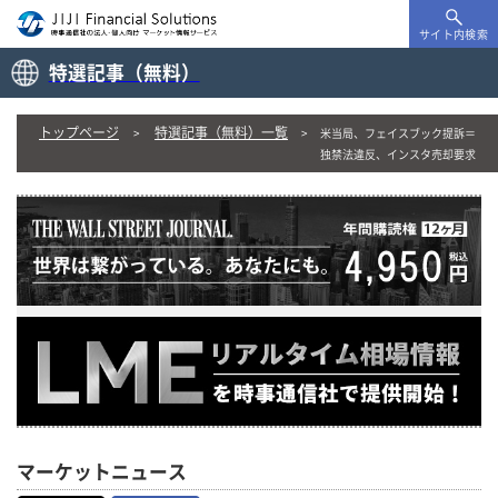
サイト内検索
特選記事（無料）
トップページ
特選記事（無料）一覧
米当局、フェイスブック提訴＝
独禁法違反、インスタ売却要求
マーケットニュース