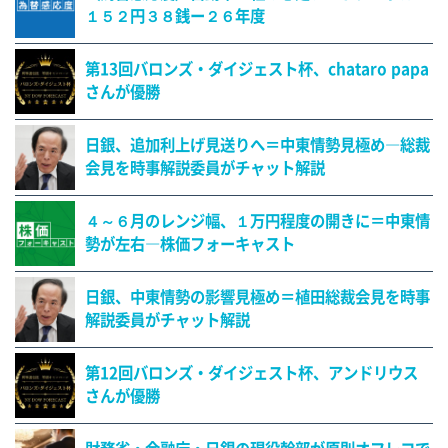
１５２円３８銭ー２６年度
第13回バロンズ・ダイジェスト杯、chataro papa
さんが優勝
日銀、追加利上げ見送りへ＝中東情勢見極め―総裁
会見を時事解説委員がチャット解説
４～６月のレンジ幅、１万円程度の開きに＝中東情
勢が左右―株価フォーキャスト
日銀、中東情勢の影響見極め＝植田総裁会見を時事
解説委員がチャット解説
第12回バロンズ・ダイジェスト杯、アンドリウス
さんが優勝