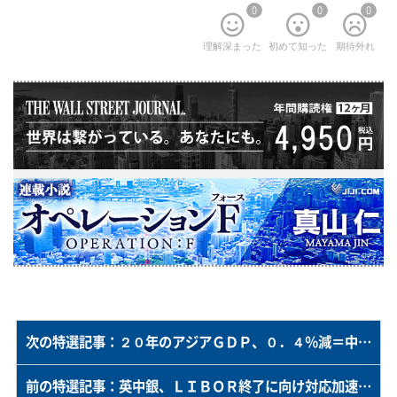
0
0
0
理解深まった
初めて知った
期待外れ
次の特選記事：２０年のアジアＧＤＰ、０．４％減＝中国の回復で上方修正―ＡＤＢ予想
前の特選記事：英中銀、ＬＩＢＯＲ終了に向け対応加速を呼び掛け