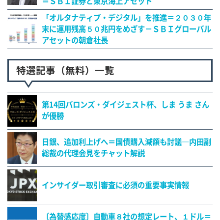
＝ＳＢＩ証券と東京海上アセット
「オルタナティブ・デジタル」を推進＝２０３０年
末に運用残高５０兆円をめざす－ＳＢＩグローバル
アセットの朝倉社長
特選記事（無料）一覧
第14回バロンズ・ダイジェスト杯、しま うま さん
が優勝
日銀、追加利上げへ＝国債購入減額も討議―内田副
総裁の代理会見をチャット解説
インサイダー取引審査に必須の重要事実情報
〔為替感応度〕自動車８社の想定レート、１ドル＝