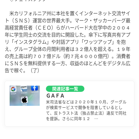
　米カリフォルニア州に本社を置くインターネット交流サイ
ト（ＳＮＳ）運営の世界最大手。マーク・ザッカーバーグ最
高経営責任者（ＣＥＯ）らがハーバード大在学中の２００４
年に学生同士の交流を目的に開設した。傘下に写真共有アプ
リ「インスタグラム」や対話アプリ「ワッツアップ」を抱
え、グループ全体の月間利用者は３２億人を超える。１９年
の売上高は約７０７億ドル（約７兆４０００億円）。消費者
にＳＮＳを無料提供する一方、収益のほとんどをデジタル広
告で稼ぐ。（了）
関連記事一覧
ＧＡＦＡ
米司法省などは２０２０年１０月、グーグル
が検索サービスで競争を阻害しているとし
て、反トラスト法（独占禁止法）違反で同社
を提訴。さらに同年１２ …