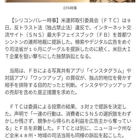
EPA時事
　【シリコンバレー時事】米連邦取引委員会（ＦＴＣ）は９
日、反トラスト法（独占禁止法）違反で、インターネット交
流サイト（ＳＮＳ）最大手フェイスブック（ＦＢ）を首都ワ
シントンの連邦地裁に提訴した。検索やデジタル広告をめぐ
り司法省が１０月にグーグルを提訴したのに続く、米巨大Ｉ
Ｔ企業を狙い撃ちにした独禁訴訟となる。
　当局は、ＦＢによる写真共有アプリ「インスタグラム」や
対話アプリ「ワッツアップ」の買収が、独占的地位を脅かす
相手を排除する目的だったと判断。インスタやワッツアップ
の売却を含めた是正措置を求めた。
　ＦＴＣは委員による投票の結果、３対２で提訴を決定し
た。声明で「一連の行動は、消費者にＳＮＳの選択肢をわず
かしか残さず、競争から得られる利益を広告主から奪ってい
る」とＦＢを非難した。ＦＴＣとは別に、ニューヨーク州な
ど全米４８州・地域の司法当局も同様の訴訟を起こした。