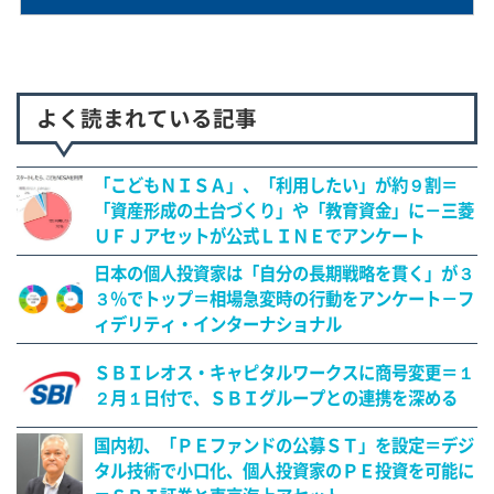
よく読まれている記事
「こどもＮＩＳＡ」、「利用したい」が約９割＝
「資産形成の土台づくり」や「教育資金」に－三菱
ＵＦＪアセットが公式ＬＩＮＥでアンケート
日本の個人投資家は「自分の長期戦略を貫く」が３
３％でトップ＝相場急変時の行動をアンケート－フ
ィデリティ・インターナショナル
ＳＢＩレオス・キャピタルワークスに商号変更＝１
２月１日付で、ＳＢＩグループとの連携を深める
国内初、「ＰＥファンドの公募ＳＴ」を設定＝デジ
タル技術で小口化、個人投資家のＰＥ投資を可能に