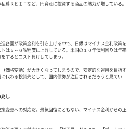
の私募ＲＥＩＴなど、円資産に投資する商品の魅力が増している。
先進各国が政策金利を引き上げる中で、日銀はマイナス金利政策を
ストは５～６％程度に上昇している。米国の１０年債利回りは年率
資をするとコスト負けしてしまう。
ィ（価格変動）が大きくなってしまうので、安定的な運用を目指す
債に代わる投資先として、国内債券が注目されるだろうと見てい
の兆し
政策変更への対応だ。景気回復にともない、マイナス金利からの正