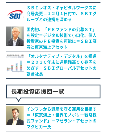
ＳＢＩレオス・キャピタルワークスに
商号変更＝１２月１日付で、ＳＢＩグ
ループとの連携を深める
国内初、「ＰＥファンドの公募ＳＴ」
を設定＝デジタル技術で小口化、個人
投資家のＰＥ投資を可能に＝ＳＢＩ証
券と東京海上アセット
「オルタナティブ・デジタル」を推進
＝２０３０年末に運用残高５０兆円を
めざす－ＳＢＩグローバルアセットの
朝倉社長
長期投資応援団一覧
インフレから資産を守る運用を目指す
＝「東京海上・世界モノポリー戦略株
式ファンド」－マゼラン・アセットの
マクビカー氏