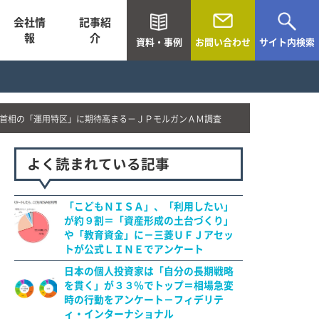
会社情
記事紹
報
介
資料・事例
お問い合わせ
サイト内検索
首相の「運用特区」に期待高まる－ＪＰモルガンＡＭ調査
よく読まれている記事
「こどもＮＩＳＡ」、「利用したい」
が約９割＝「資産形成の土台づくり」
や「教育資金」に－三菱ＵＦＪアセッ
トが公式ＬＩＮＥでアンケート
日本の個人投資家は「自分の長期戦略
を貫く」が３３％でトップ＝相場急変
時の行動をアンケート－フィデリテ
ィ・インターナショナル