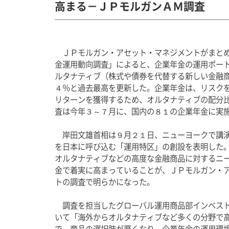
高まる－ＪＰモルガンＡＭ調査
　ＪＰモルガン・アセット・マネジメントがまと
金運用動向調査」によると、企業年金の運用ポー
ルタナティブ（株式や債券を代替する新しい金融
４％と過去最高を更新した。企業年金は、リスク
リターンを獲得するため、オルタナティブの配分
査は今年３～７月に、国内の８１の企業年金に実
　岸田文雄首相は９月２１日、ニューヨークで講
を日本に呼び込む「運用特区」の創設を表明した
オルタナティブなどの高度な金融商品に対するニ
金で着実に高まっていることが、ＪＰモルガン・
トの調査で明らかになった。
　調査を担当したグローバル運用商品部インベス
いて「海外からオルタナティブなど多くの分野で
で、商品の選択肢が厚くなり、企業年金の運用環