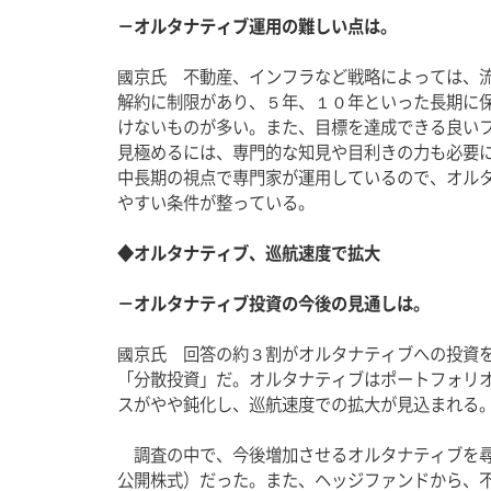
－オルタナティブ運用の難しい点は。
國京氏　不動産、インフラなど戦略によっては、
解約に制限があり、５年、１０年といった長期に
けないものが多い。また、目標を達成できる良い
見極めるには、専門的な知見や目利きの力も必要
中長期の視点で専門家が運用しているので、オル
やすい条件が整っている。
◆オルタナティブ、巡航速度で拡大
－オルタナティブ投資の今後の見通しは。
國京氏　回答の約３割がオルタナティブへの投資
「分散投資」だ。オルタナティブはポートフォリ
スがやや鈍化し、巡航速度での拡大が見込まれる
　調査の中で、今後増加させるオルタナティブを
公開株式）だった。また、ヘッジファンドから、