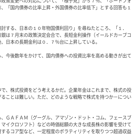
の政策変更への対応について、「様子見」が５７％、「ポートフォ
方、「国内債券の比率上昇・外国債券の比率低下」とする回答も１
検討する、日本の１０年物国債利回り」を尋ねたところ、「１．
日銀は７月末の政策決定会合で、長短金利操作（イールドカーブコ
後、日本の長期金利は０．７％台に上昇している。
ら、今後数年をかけて、国内債券への投資比率を高める動きが出て
中で、株式投資をどう考えるかだ。企業年金はこれまで、株式の投
げることは難しい。ただ、どのような戦略で株式を持つか－につい
も、ＧＡＦＡＭ（グーグル、アマゾン・ドット・コム、フェースブ
、マイクロソフト）などの時価総額の大きな成長株の影響を受けて
資するコア型など、一定程度のボラティリティを取りつつ超過収益