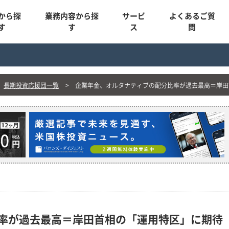
から探
業務内容から探
サービ
よくあるご質
す
す
ス
問
長期投資応援団一覧
企業年金、オルタナティブの配分比率が過去最高＝岸田
率が過去最高＝岸田首相の「運用特区」に期待