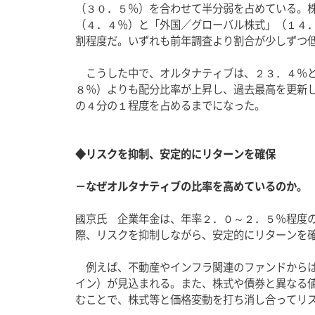
（３０．５％）を合わせて半分弱を占めている。
（４．４％）と「外国／グローバル株式」（１４
割程度だ。いずれも前年調査より割合が少しずつ
　こうした中で、オルタナティブは、２３．４％
８％）よりも配分比率が上昇し、過去最高を更新
の４分の１程度を占めるまでになった。
◆リスクを抑制、安定的にリターンを確保
－なぜオルタナティブの比率を高めているのか。
國京氏　企業年金は、年率２．０～２．５％程度
際、リスクを抑制しながら、安定的にリターンを
　例えば、不動産やインフラ関連のファンドから
イン）が見込まれる。また、株式や債券と異なる
むことで、株式等と価格変動を打ち消し合ってリ