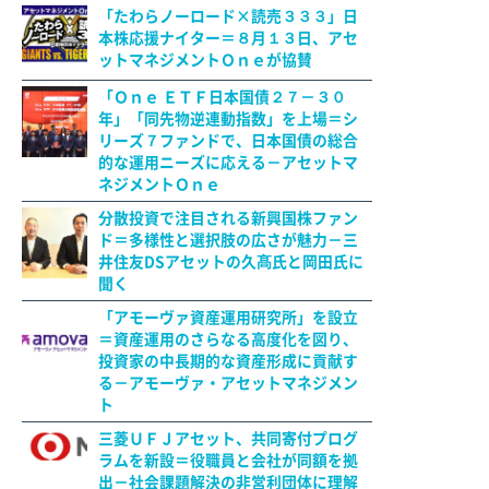
「たわらノーロード×読売３３３」日
本株応援ナイター＝８月１３日、アセ
ットマネジメントＯｎｅが協賛
「Ｏｎｅ ＥＴＦ日本国債２７－３０
年」「同先物逆連動指数」を上場＝シ
リーズ７ファンドで、日本国債の総合
的な運用ニーズに応える－アセットマ
ネジメントＯｎｅ
分散投資で注目される新興国株ファン
ド＝多様性と選択肢の広さが魅力－三
井住友DSアセットの久髙氏と岡田氏に
聞く
「アモーヴァ資産運用研究所」を設立
＝資産運用のさらなる高度化を図り、
投資家の中長期的な資産形成に貢献す
る－アモーヴァ・アセットマネジメン
ト
三菱ＵＦＪアセット、共同寄付プログ
ラムを新設＝役職員と会社が同額を拠
出－社会課題解決の非営利団体に理解