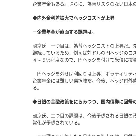
企業年金もある。さらに、為替リスクのない日本
◆内外金利差拡大でヘッジコストが上昇
－企業年金が直面する課題は。
國京氏　一つ目は、為替ヘッジコストの上昇だ。
継続しているため、例えば対ドルの円ヘッジのコ
４～５％程度なので、円ヘッジを付けて米債に投
　円ヘッジを外せば利回りは上昇、ボラティリテ
企業年金には難しい選択肢だ。今後、ヘッジ付外
る。
◆日銀の金融政策をにらみつつ、国内債券に回帰
國京氏、二つ目の課題は、今後予想される日銀の
常化が予想されている。