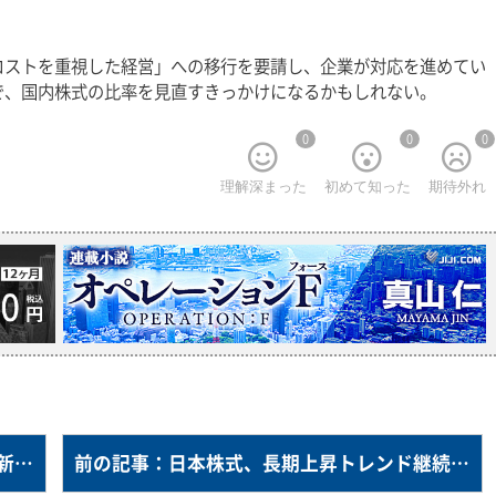
。
コストを重視した経営」への移行を要請し、企業が対応を進めてい
で、国内株式の比率を見直すきっかけになるかもしれない。
0
0
0
理解深まった
初めて知った
期待外れ
次の記事：日本で第１回目のファンド賞＝新体制の下、グローバルな基準で－米モーニングスター
前の記事：日本株式、長期上昇トレンド継続＝賃上げ、企業改革、業績改善を材料に－三井住友ＤＳアセットマネジメントの市川氏