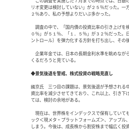
　この調査を実施した７月までの時点では、日銀
リオ変更は検討していない」が２５％だった。一
２％あり、私の予想よりだいぶ多かった。
　調査の中で、「国内債の投資比率の引き上げを
０％」が５１％、「１．５％」が３２％だった。
ントロール）を弾力化する方針を打ち出し、その
　企業年金では、日本の長期金利水準を眺めなが
くるだろうと見ている。
◆景気後退を警戒、株式投資の戦略見直し
國京氏　三つ目の課題は、景気後退が予想される
資比率を減少させてきており、これ以上、引き下
ては、検討の余地がある。
　現在は、世界株をインデックスで保有していて
ック＜現メタ・プラットフォームズ＞、アップル
しまう。今後は、成長株から割安株まで幅広く投