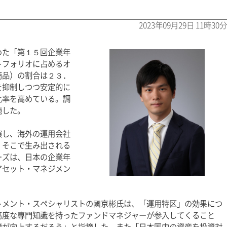
2023年09月29日 11時30分
めた「第１５回企業年
トフォリオに占めるオ
商品）の割合は２３．
を抑制しつつ安定的に
比率を高めている。調
施した。
演し、海外の運用会社
。そこで生み出される
ーズは、日本の企業年
アセット・マネジメン
トメント・スペシャリストの國京彬氏は、「運用特区」の効果につ
高度な専門知識を持ったファンドマネジャーが参入してくること
境が向上するだろう」と指摘した。また「日本国内の資産を投資対