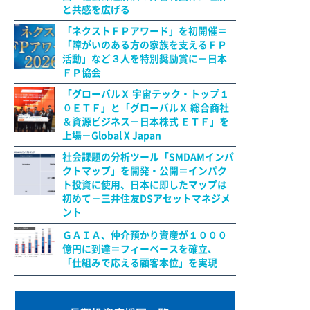
と共感を広げる
「ネクストＦＰアワード」を初開催＝
「障がいのある方の家族を支えるＦＰ
活動」など３人を特別奨励賞に－日本
ＦＰ協会
「グローバルＸ 宇宙テック・トップ１
０ＥＴＦ」と「グローバルＸ 総合商社
＆資源ビジネス－日本株式 ＥＴＦ」を
上場－Global X Japan
社会課題の分析ツール「SMDAMインパ
クトマップ」を開発・公開＝インパク
ト投資に使用、日本に即したマップは
初めて－三井住友DSアセットマネジメ
ント
ＧＡＩＡ、仲介預かり資産が１０００
億円に到達＝フィーベースを確立、
「仕組みで応える顧客本位」を実現