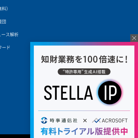
無料）
援団
ュース解析
ワード