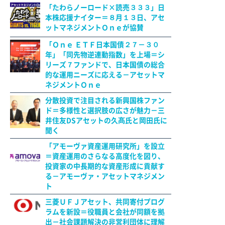
「たわらノーロード×読売３３３」日
本株応援ナイター＝８月１３日、アセ
ットマネジメントＯｎｅが協賛
「Ｏｎｅ ＥＴＦ日本国債２７－３０
年」「同先物逆連動指数」を上場＝シ
リーズ７ファンドで、日本国債の総合
的な運用ニーズに応える－アセットマ
ネジメントＯｎｅ
分散投資で注目される新興国株ファン
ド＝多様性と選択肢の広さが魅力－三
井住友DSアセットの久髙氏と岡田氏に
聞く
「アモーヴァ資産運用研究所」を設立
＝資産運用のさらなる高度化を図り、
投資家の中長期的な資産形成に貢献す
る－アモーヴァ・アセットマネジメン
ト
三菱ＵＦＪアセット、共同寄付プログ
ラムを新設＝役職員と会社が同額を拠
出－社会課題解決の非営利団体に理解