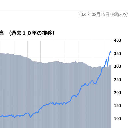
2025年08月15日 08時30分
高 (過去１０年の推移）
-50
0
400
450
350
300
250
100
200
150
100