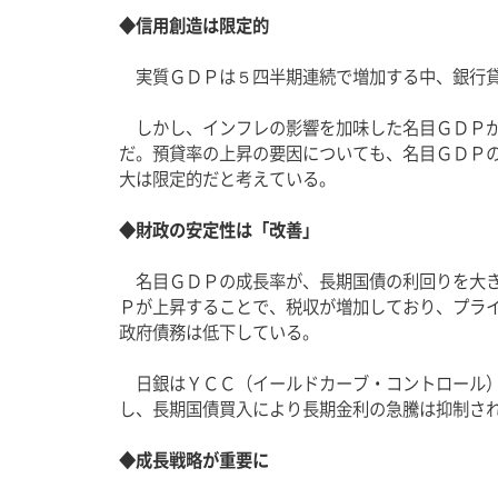
◆信用創造は限定的
　実質ＧＤＰは５四半期連続で増加する中、銀行
　しかし、インフレの影響を加味した名目ＧＤＰ
だ。預貸率の上昇の要因についても、名目ＧＤＰ
大は限定的だと考えている。
◆財政の安定性は「改善」
　名目ＧＤＰの成長率が、長期国債の利回りを大
Ｐが上昇することで、税収が増加しており、プラ
政府債務は低下している。
　日銀はＹＣＣ（イールドカーブ・コントロール
し、長期国債買入により長期金利の急騰は抑制さ
◆成長戦略が重要に