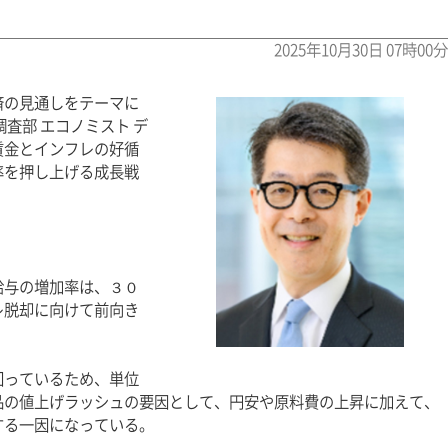
2025年10月30日 07時00分
済の見通しをテーマに
査部 エコノミスト デ
賃金とインフレの好循
率を押し上げる成長戦
給与の増加率は、３０
レ脱却に向けて前向き
回っているため、単位
品の値上げラッシュの要因として、円安や原料費の上昇に加えて、
する一因になっている。