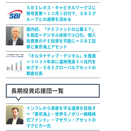
ＳＢＩレオス・キャピタルワークスに
商号変更＝１２月１日付で、ＳＢＩグ
ループとの連携を深める
国内初、「ＰＥファンドの公募ＳＴ」
を設定＝デジタル技術で小口化、個人
投資家のＰＥ投資を可能に＝ＳＢＩ証
券と東京海上アセット
「オルタナティブ・デジタル」を推進
＝２０３０年末に運用残高５０兆円を
めざす－ＳＢＩグローバルアセットの
朝倉社長
長期投資応援団一覧
インフレから資産を守る運用を目指す
＝「東京海上・世界モノポリー戦略株
式ファンド」－マゼラン・アセットの
マクビカー氏