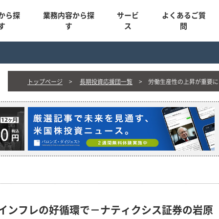
から探
業務内容から探
サービ
よくあるご質
す
す
ス
問
トップページ
長期投資応援団一覧
労働生産性の上昇が重要に
インフレの好循環で－ナティクシス証券の岩原