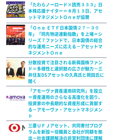
「たわらノーロード×読売３３３」日
本株応援ナイター＝８月１３日、アセ
ットマネジメントＯｎｅが協賛
「Ｏｎｅ ＥＴＦ日本国債２７－３０
年」「同先物逆連動指数」を上場＝シ
リーズ７ファンドで、日本国債の総合
的な運用ニーズに応える－アセットマ
ネジメントＯｎｅ
分散投資で注目される新興国株ファン
ド＝多様性と選択肢の広さが魅力－三
井住友DSアセットの久髙氏と岡田氏に
聞く
「アモーヴァ資産運用研究所」を設立
＝資産運用のさらなる高度化を図り、
投資家の中長期的な資産形成に貢献す
る－アモーヴァ・アセットマネジメン
ト
三菱ＵＦＪアセット、共同寄付プログ
ラムを新設＝役職員と会社が同額を拠
出－社会課題解決の非営利団体に理解