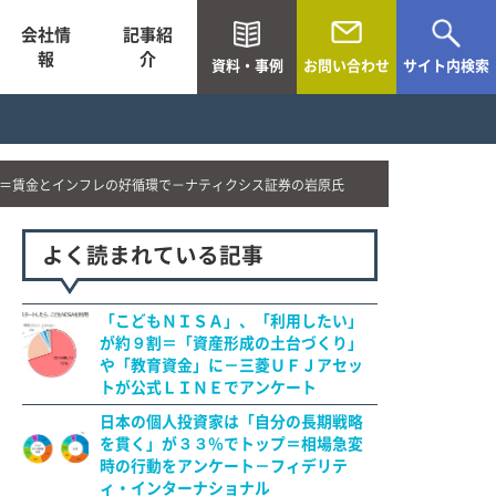
会社情
記事紹
報
介
資料・事例
お問い合わせ
サイト内検索
＝賃金とインフレの好循環で－ナティクシス証券の岩原氏
よく読まれている記事
「こどもＮＩＳＡ」、「利用したい」
が約９割＝「資産形成の土台づくり」
や「教育資金」に－三菱ＵＦＪアセッ
トが公式ＬＩＮＥでアンケート
日本の個人投資家は「自分の長期戦略
を貫く」が３３％でトップ＝相場急変
時の行動をアンケート－フィデリテ
ィ・インターナショナル