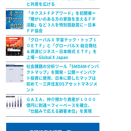
と共感を広げる
「ネクストＦＰアワード」を初開催＝
「障がいのある方の家族を支えるＦＰ
活動」など３人を特別奨励賞に－日本
ＦＰ協会
「グローバルＸ 宇宙テック・トップ１
０ＥＴＦ」と「グローバルＸ 総合商社
＆資源ビジネス－日本株式 ＥＴＦ」を
上場－Global X Japan
社会課題の分析ツール「SMDAMインパ
クトマップ」を開発・公開＝インパク
ト投資に使用、日本に即したマップは
初めて－三井住友DSアセットマネジメ
ント
ＧＡＩＡ、仲介預かり資産が１０００
億円に到達＝フィーベースを確立、
「仕組みで応える顧客本位」を実現