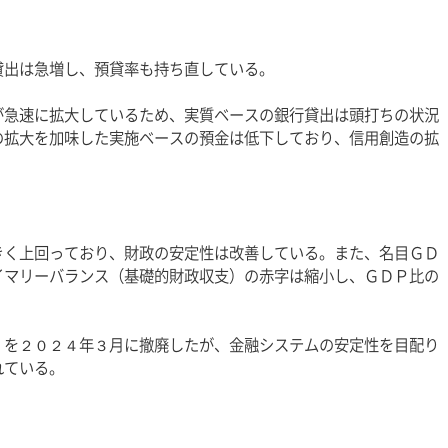
貸出は急増し、預貸率も持ち直している。
が急速に拡大しているため、実質ベースの銀行貸出は頭打ちの状況
の拡大を加味した実施ベースの預金は低下しており、信用創造の拡
きく上回っており、財政の安定性は改善している。また、名目ＧＤ
イマリーバランス（基礎的財政収支）の赤字は縮小し、ＧＤＰ比の
）を２０２４年３月に撤廃したが、金融システムの安定性を目配り
れている。