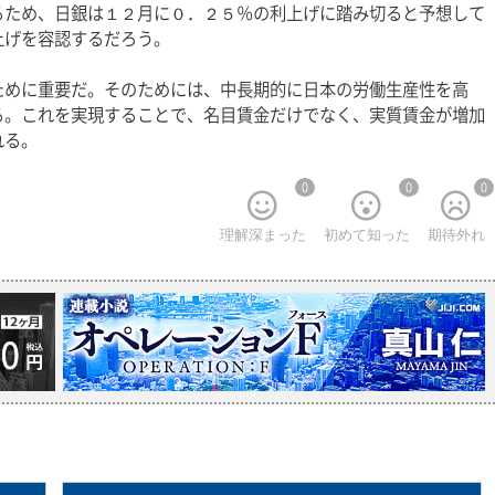
るため、日銀は１２月に０．２５％の利上げに踏み切ると予想して
上げを容認するだろう。
ために重要だ。そのためには、中長期的に日本の労働生産性を高
る。これを実現することで、名目賃金だけでなく、実質賃金が増加
れる。
0
0
0
理解深まった
初めて知った
期待外れ