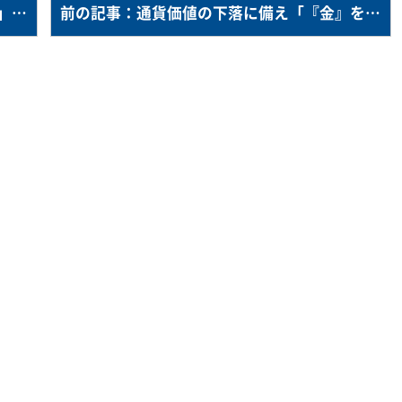
次の記事：「ＤＣグッドスタート認定制度」を創設＝小規模企業のＤＣ導入に助成金－キャピタル・インターナショナルとＮＰＯ法人確定拠出年金教育協会
前の記事：通貨価値の下落に備え「『金』を保有する重要性」を指摘＝ピクテ・ジャパンの塚本氏