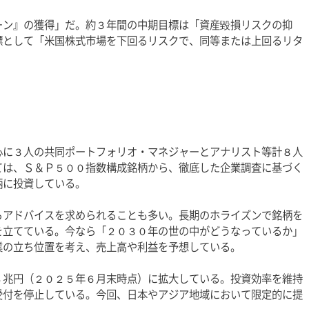
ーン』の獲得」だ。約３年間の中期目標は「資産毀損リスクの抑
標として「米国株式市場を下回るリスクで、同等または上回るリタ
心に３人の共同ポートフォリオ・マネジャーとアナリスト等計８人
ては、Ｓ＆Ｐ５００指数構成銘柄から、徹底した企業調査に基づく
柄に投資している。
らアドバイスを求められることも多い。長期のホライズンで銘柄を
を立てている。今なら「２０３０年の世の中がどうなっているか」
業の立ち位置を考え、売上高や利益を予想している。
４兆円（２０２５年６月末時点）に拡大している。投資効率を維持
受付を停止している。今回、日本やアジア地域において限定的に提