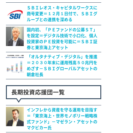
ＳＢＩレオス・キャピタルワークスに
商号変更＝１２月１日付で、ＳＢＩグ
ループとの連携を深める
国内初、「ＰＥファンドの公募ＳＴ」
を設定＝デジタル技術で小口化、個人
投資家のＰＥ投資を可能に＝ＳＢＩ証
券と東京海上アセット
「オルタナティブ・デジタル」を推進
＝２０３０年末に運用残高５０兆円を
めざす－ＳＢＩグローバルアセットの
朝倉社長
長期投資応援団一覧
インフレから資産を守る運用を目指す
＝「東京海上・世界モノポリー戦略株
式ファンド」－マゼラン・アセットの
マクビカー氏