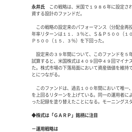
永井氏
　この戦略は、米国で１９８６年に設定さ
資する設計のファンドだ。
　この戦略の設定来のパフォーマンス（分配金再
年率リターンは１１．３％と、Ｓ＆Ｐ５００（１
Ｐ５００（１５．３％）を下回った。
　設定来の３９年間について、このファンドを５
試算すると、米国株式は４０９回中４９回マイナ
た。株式市場の下落局面において資産価値を維持
とにつながる。
　このファンドは、過去１００年間において唯一
を上回るリターンを上げている。同一の運用者に
った記録を塗り替えたことになる。モーニングス
◆株式は「ＧＡＲＰ」銘柄に注目
－運用戦略は