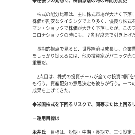
◆逆張りの発想で、株価急落の時のみ配分変更
　株式の配分比率は、主に株式市場が大きく下落
株価が割安なタイミングでより多く、優良な株式
マン・ショックで株価が大きく下落したが、この
コロナショックの時にも、７割程度まで引き上げ
　長期的視点で見ると、世界経済は成長し、企業
をしっかり捉えるには、他の投資家がパニック売
重要だ。
　2点目は、株式の投資チームが全ての投資判断
も行う。資産配分の意思決定も彼らが行う。一つ
成果を上げてきた。
◆米国株式を下回るリスクで、同等または上回る
－運用目標は
永井氏
　目標は、短期・中期・長期で、三つ設定