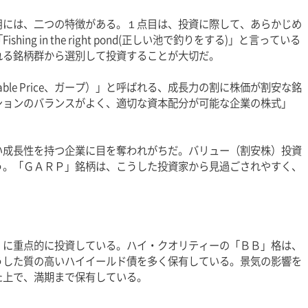
用には、二つの特徴がある。１点目は、投資に際して、あらかじめ
g in the right pond(正しい池で釣りをする)」と言っている
れる銘柄群から選別して投資することが大切だ。
onable Price、ガープ）」と呼ばれる、成長力の割に株価が割安な銘
ションのバランスがよく、適切な資本配分が可能な企業の株式」
い成長性を持つ企業に目を奪われがちだ。バリュー（割安株）投資
う。「ＧＡＲＰ」銘柄は、こうした投資家から見過ごされやすく、
」に重点的に投資している。ハイ・クオリティーの「ＢＢ」格は、
うした質の高いハイイールド債を多く保有している。景気の影響を
た上で、満期まで保有している。