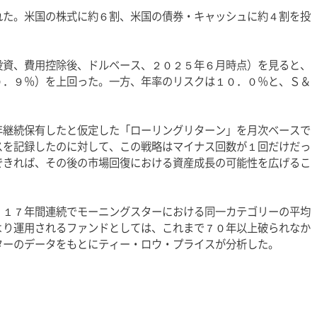
れた。米国の株式に約６割、米国の債券・キャッシュに約４割を投
投資、費用控除後、ドルベース、２０２５年６月時点）を見ると、
０．９％）を上回った。一方、年率のリスクは１０．０％と、Ｓ＆
年継続保有したと仮定した「ローリングリターン」を月次ベースで
スを記録したのに対して、この戦略はマイナス回数が１回だけだっ
できれば、その後の市場回復における資産成長の可能性を広げるこ
、１７年間連続でモーニングスターにおける同一カテゴリーの平均
より運用されるファンドとしては、これまで７０年以上破られなか
ターのデータをもとにティー・ロウ・プライスが分析した。