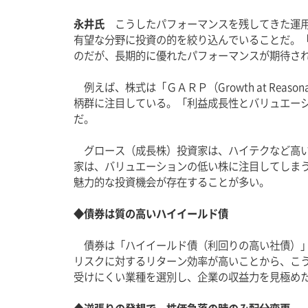
永井氏
　こうしたパフォーマンスを残してきた運
有望な分野に投資の的を絞り込んでいることだ。「Fishin
のだが、長期的に優れたパフォーマンスが期待さ
　例えば、株式は「ＧＡＲＰ（Growth at Reas
柄群に注目している。「利益成長性とバリュエー
だ。
　グロース（成長株）投資家は、ハイテクなど高
家は、バリュエーションの低い株に注目してしま
魅力的な投資機会が存在することが多い。
◆債券は質の高いハイイールド債
　債券は「ハイイールド債（利回りの高い社債）
リスクに対するリターン効率が高いことから、こ
受けにくい業種を選別し、企業の収益力を見極め