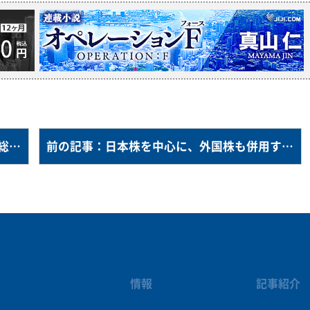
次の記事：ＳＯＬＯサポート研究会の設立総会を開催＝民間企業合同で「おひとりさま身じまい問題」の解決めざす－日本総研
前の記事：日本株を中心に、外国株も併用する「ハイブリッド型」＝投資ポートフォリオに関する調査－家計診断・相談サービス「オカネコ」
情報
記事紹介