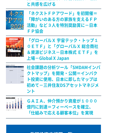
と共感を広げる
「ネクストＦＰアワード」を初開催＝
「障がいのある方の家族を支えるＦＰ
活動」など３人を特別奨励賞に－日本
ＦＰ協会
「グローバルＸ 宇宙テック・トップ１
０ＥＴＦ」と「グローバルＸ 総合商社
＆資源ビジネス－日本株式 ＥＴＦ」を
上場－Global X Japan
社会課題の分析ツール「SMDAMインパ
クトマップ」を開発・公開＝インパク
ト投資に使用、日本に即したマップは
初めて－三井住友DSアセットマネジメ
ント
ＧＡＩＡ、仲介預かり資産が１０００
億円に到達＝フィーベースを確立、
「仕組みで応える顧客本位」を実現