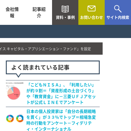
会社情
記事紹
報
介
資料・事例
お問い合わせ
サイト内検索
イス キャピタル・アプリシエーション・ファンド」を設定
よく読まれている記事
「こどもＮＩＳＡ」、「利用したい」
が約９割＝「資産形成の土台づくり」
や「教育資金」に－三菱ＵＦＪアセッ
トが公式ＬＩＮＥでアンケート
日本の個人投資家は「自分の長期戦略
を貫く」が３３％でトップ＝相場急変
時の行動をアンケート－フィデリテ
ィ・インターナショナル