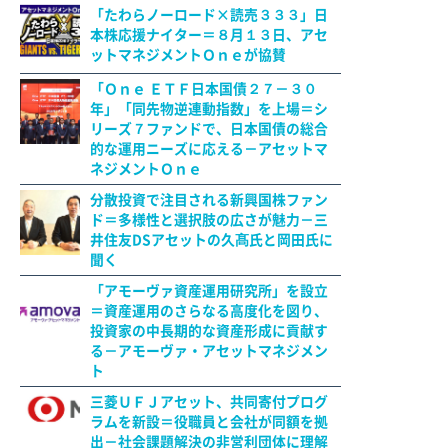
「たわらノーロード×読売３３３」日
本株応援ナイター＝８月１３日、アセ
ットマネジメントＯｎｅが協賛
「Ｏｎｅ ＥＴＦ日本国債２７－３０
年」「同先物逆連動指数」を上場＝シ
リーズ７ファンドで、日本国債の総合
的な運用ニーズに応える－アセットマ
ネジメントＯｎｅ
分散投資で注目される新興国株ファン
ド＝多様性と選択肢の広さが魅力－三
井住友DSアセットの久髙氏と岡田氏に
聞く
「アモーヴァ資産運用研究所」を設立
＝資産運用のさらなる高度化を図り、
投資家の中長期的な資産形成に貢献す
る－アモーヴァ・アセットマネジメン
ト
三菱ＵＦＪアセット、共同寄付プログ
ラムを新設＝役職員と会社が同額を拠
出－社会課題解決の非営利団体に理解