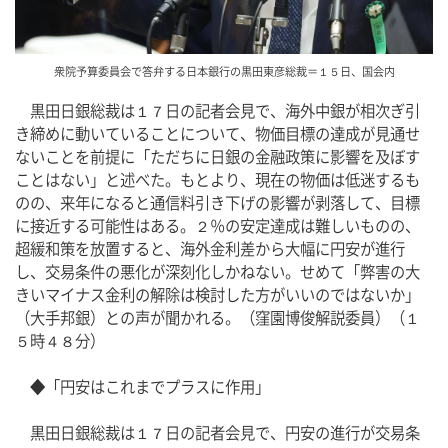
衆院予算委員会で答弁する日本銀行の黒田東彦総裁＝１５日、国会内
　黒田日銀総裁は１７日の記者会見で、海外中銀が相次ぎ引
き締めに動いていることについて、物価目標の達成が見通せ
ないことを前提に「ただちに日銀の金融政策に影響を及ぼす
ことはない」と述べた。もとより、現在の物価は低迷するも
のの、来年になると通信料引き下げの影響が剥落して、目標
に接近する可能性はある。２％の安定達成は難しいものの、
超緩和策を放置すると、海外金利差から大幅に円安が進行
し、交易条件の悪化が深刻化しかねない。せめて「弊害の大
きいマイナス金利の解除は検討した方がいいのではないか」
（大手邦銀）との声が聞かれる。（窪園博俊解説委員）（１
５時４８分）
　◆「円安はこれまでプラスに作用」
　黒田日銀総裁は１７日の記者会見で、円安の進行が交易条