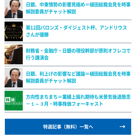
日銀、中東情勢の影響見極め＝植田総裁会見を時事
解説委員がチャット解説
第12回バロンズ・ダイジェスト杯、アンドリウス
さんが優勝
財務省・金融庁・日銀の現役幹部が原則オフレコで
行う講演会
日銀、利上げの影響など議論＝植田総裁会見を時事
解説委員がチャット解説
方向性まちまち＝業績上振れ期待も米景気後退懸念
－１～３月・時事株価フォーキャスト
特選記事（無料）一覧へ