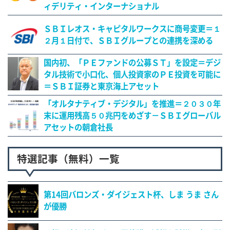
ィデリティ・インターナショナル
ＳＢＩレオス・キャピタルワークスに商号変更＝１
２月１日付で、ＳＢＩグループとの連携を深める
国内初、「ＰＥファンドの公募ＳＴ」を設定＝デジ
タル技術で小口化、個人投資家のＰＥ投資を可能に
＝ＳＢＩ証券と東京海上アセット
「オルタナティブ・デジタル」を推進＝２０３０年
末に運用残高５０兆円をめざす－ＳＢＩグローバル
アセットの朝倉社長
特選記事（無料）一覧
第14回バロンズ・ダイジェスト杯、しま うま さん
が優勝