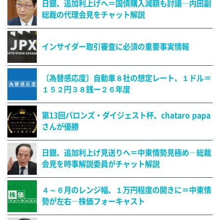
日銀、追加利上げへ＝国債購入減額も討議―内田副
総裁の代理会見をチャット解説
インサイダー取引審査に必須の重要事実情報
〔為替感応度〕自動車８社の想定レート、１ドル＝
１５２円３８銭ー２６年度
第13回バロンズ・ダイジェスト杯、chataro papa
さんが優勝
日銀、追加利上げ見送りへ＝中東情勢見極め―総裁
会見を時事解説委員がチャット解説
４～６月のレンジ幅、１万円程度の開きに＝中東情
勢が左右―株価フォーキャスト