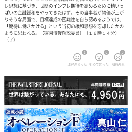
レ思想に基づき、世間のインフレ期待を高めるために精いっ
ぱいの金融緩和をやってきたはず。その当事者が物価が上が
りそうな局面で、目標達成の困難性を自ら認めるようでは、
「期待に働きかける」という当初の緩和思想を忘却したかの
ように思われる。（窪園博俊解説委員）（１６時１４分）
（了）
1
0
0
理解深まった
初めて知った
期待外れ