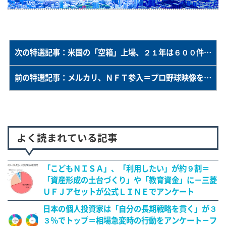
次の特選記事：米国の「空箱」上場、２１年は６００件に倍増＝「バブル終了」の声も
前の特選記事：メルカリ、ＮＦＴ参入＝プロ野球映像をデジタル販売
よく読まれている記事
「こどもＮＩＳＡ」、「利用したい」が約９割＝
「資産形成の土台づくり」や「教育資金」に－三菱
ＵＦＪアセットが公式ＬＩＮＥでアンケート
日本の個人投資家は「自分の長期戦略を貫く」が３
３％でトップ＝相場急変時の行動をアンケート－フ