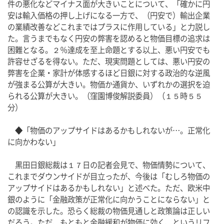
件の悪化などマイナス面が大きいことについて、「確かに円
安は輸入価格の押し上げになる一方で、（円安で）輸出企業
の業績改善などこれまではプラスに作用している」と力説し
た。言うまでもなく円安の弊害を認めると物価目標の追求は
困難となる。２％達成を至上命題とする以上、悪い円安でも
許容せざるを得ない。ただ、現実問題としては、悪い円安の
弊害を企業・家計が体感するほど日銀に対する政治的な逆風
が強まる公算が大きい。物価か通貨か、いずれかの選択を迫
られる公算が大きい。（窪園博俊解説委員）（１５時５５
分）
　◆「物価のアップサイドはあるかもしれないが…。正常化
に向かわない」
　黒田日銀総裁は１７日の記者会見で、物価情勢について、
これまでダウンサイドが目立ったが、今後は「むしろ物価の
アップサイドはあるかもしれない」と述べた。ただ、欧米中
銀のように「金融政策が正常化に向かうことにならない」と
の認識を示した。恐らく総裁の物価見通しと政策論は正しい
だろう。ただ、もともと金融緩和が物価に効く、というリフ