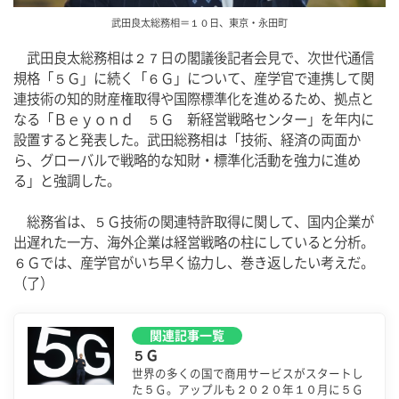
武田良太総務相＝１０日、東京・永田町
　武田良太総務相は２７日の閣議後記者会見で、次世代通信
規格「５Ｇ」に続く「６Ｇ」について、産学官で連携して関
連技術の知的財産権取得や国際標準化を進めるため、拠点と
なる「Ｂｅｙｏｎｄ　５Ｇ　新経営戦略センター」を年内に
設置すると発表した。武田総務相は「技術、経済の両面か
ら、グローバルで戦略的な知財・標準化活動を強力に進め
る」と強調した。
　総務省は、５Ｇ技術の関連特許取得に関して、国内企業が
出遅れた一方、海外企業は経営戦略の柱にしていると分析。
６Ｇでは、産学官がいち早く協力し、巻き返したい考えだ。
（了）
関連記事一覧
５Ｇ
世界の多くの国で商用サービスがスタートし
た５Ｇ。アップルも２０２０年１０月に５Ｇ