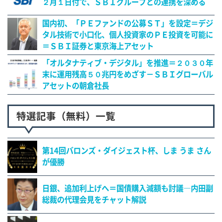
２月１日付で、ＳＢＩグループとの連携を深める
国内初、「ＰＥファンドの公募ＳＴ」を設定＝デジ
タル技術で小口化、個人投資家のＰＥ投資を可能に
＝ＳＢＩ証券と東京海上アセット
「オルタナティブ・デジタル」を推進＝２０３０年
末に運用残高５０兆円をめざす－ＳＢＩグローバル
アセットの朝倉社長
特選記事（無料）一覧
第14回バロンズ・ダイジェスト杯、しま うま さん
が優勝
日銀、追加利上げへ＝国債購入減額も討議―内田副
総裁の代理会見をチャット解説