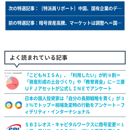
次の特選記事：〔特派員リポート〕中国、国有企業のデフォルト急増
前の特選記事：暗号資産高騰、マーケットは調整へ＝国際通貨研究所・志波氏
よく読まれている記事
「こどもＮＩＳＡ」、「利用したい」が約９割＝
「資産形成の土台づくり」や「教育資金」に－三菱
ＵＦＪアセットが公式ＬＩＮＥでアンケート
日本の個人投資家は「自分の長期戦略を貫く」が３
３％でトップ＝相場急変時の行動をアンケート－フ
ィデリティ・インターナショナル
ＳＢＩレオス・キャピタルワークスに商号変更＝１