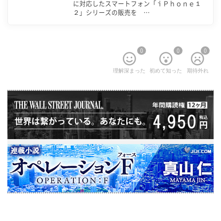
に対応したスマートフォン「ｉＰｈｏｎｅ１
２」シリーズの販売を …
0
0
0
理解深まった
初めて知った
期待外れ