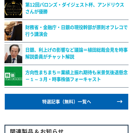
第12回バロンズ・ダイジェスト杯、アンドリウス
さんが優勝
財務省・金融庁・日銀の現役幹部が原則オフレコで
行う講演会
日銀、利上げの影響など議論＝植田総裁会見を時事
解説委員がチャット解説
方向性まちまち＝業績上振れ期待も米景気後退懸念
－１～３月・時事株価フォーキャスト
特選記事（無料）一覧へ
関連製品 & お知らせ