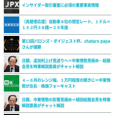
インサイダー取引審査に必須の重要事実情報
〔為替感応度〕自動車８社の想定レート、１ドル＝
１５２円３８銭ー２６年度
第13回バロンズ・ダイジェスト杯、chataro papa
さんが優勝
日銀、追加利上げ見送りへ＝中東情勢見極め―総裁
会見を時事解説委員がチャット解説
４～６月のレンジ幅、１万円程度の開きに＝中東情
勢が左右―株価フォーキャスト
日銀、中東情勢の影響見極め＝植田総裁会見を時事
解説委員がチャット解説