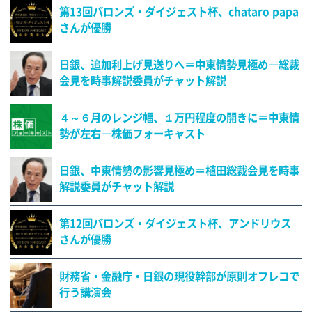
第13回バロンズ・ダイジェスト杯、chataro papa
さんが優勝
日銀、追加利上げ見送りへ＝中東情勢見極め―総裁
会見を時事解説委員がチャット解説
４～６月のレンジ幅、１万円程度の開きに＝中東情
勢が左右―株価フォーキャスト
日銀、中東情勢の影響見極め＝植田総裁会見を時事
解説委員がチャット解説
第12回バロンズ・ダイジェスト杯、アンドリウス
さんが優勝
財務省・金融庁・日銀の現役幹部が原則オフレコで
行う講演会