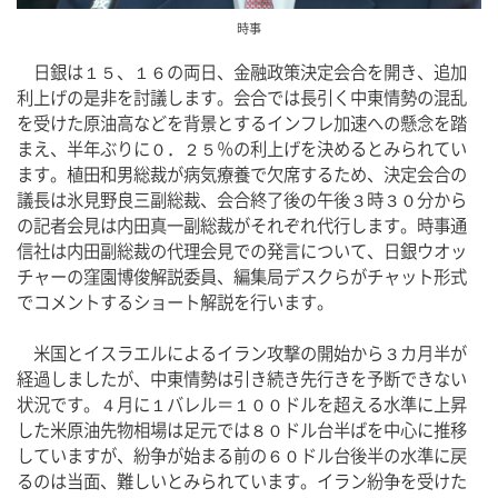
時事
　日銀は１５、１６の両日、金融政策決定会合を開き、追加
利上げの是非を討議します。会合では長引く中東情勢の混乱
を受けた原油高などを背景とするインフレ加速への懸念を踏
まえ、半年ぶりに０．２５％の利上げを決めるとみられてい
ます。植田和男総裁が病気療養で欠席するため、決定会合の
議長は氷見野良三副総裁、会合終了後の午後３時３０分から
の記者会見は内田真一副総裁がそれぞれ代行します。時事通
信社は内田副総裁の代理会見での発言について、日銀ウオッ
チャーの窪園博俊解説委員、編集局デスクらがチャット形式
でコメントするショート解説を行います。
　米国とイスラエルによるイラン攻撃の開始から３カ月半が
経過しましたが、中東情勢は引き続き先行きを予断できない
状況です。４月に１バレル＝１００ドルを超える水準に上昇
した米原油先物相場は足元では８０ドル台半ばを中心に推移
していますが、紛争が始まる前の６０ドル台後半の水準に戻
るのは当面、難しいとみられています。イラン紛争を受けた