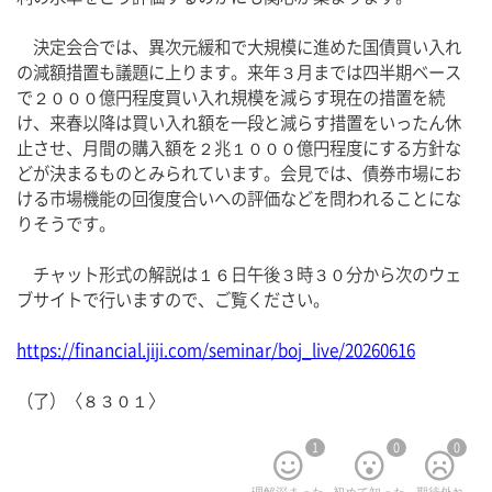
　決定会合では、異次元緩和で大規模に進めた国債買い入れ
の減額措置も議題に上ります。来年３月までは四半期ベース
で２０００億円程度買い入れ規模を減らす現在の措置を続
け、来春以降は買い入れ額を一段と減らす措置をいったん休
止させ、月間の購入額を２兆１０００億円程度にする方針な
どが決まるものとみられています。会見では、債券市場にお
ける市場機能の回復度合いへの評価などを問われることにな
りそうです。
　チャット形式の解説は１６日午後３時３０分から次のウェ
ブサイトで行いますので、ご覧ください。
https://financial.jiji.com/seminar/boj_live/20260616
（了）〈８３０１〉
1
0
0