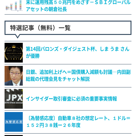
末に運用残高５０兆円をめざす－ＳＢＩグローバル
アセットの朝倉社長
特選記事（無料）一覧
第14回バロンズ・ダイジェスト杯、しま うま さん
が優勝
日銀、追加利上げへ＝国債購入減額も討議―内田副
総裁の代理会見をチャット解説
インサイダー取引審査に必須の重要事実情報
〔為替感応度〕自動車８社の想定レート、１ドル＝
１５２円３８銭ー２６年度