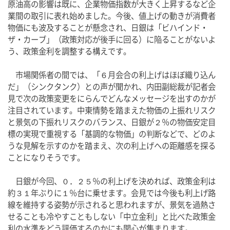
原油高の影響は既に、企業物価指数が大きく上昇するなど企
業間の取引に表れ始めました。今後、値上げの動きが消費者
物価にも波及することが懸念され、日銀は「ビハインド・
ザ・カーブ」（政策対応が後手に回る）に陥ることがないよ
う、政策金利を調整する構えです。
　市場関係者の間では、「６月会合の利上げはほぼ織り込ん
だ」（シンクタンク）との声が聞かれ、内田副総裁が記者会
見で次の政策変更をにらんでどんなメッセージを出すのかが
注目されています。中東情勢を踏まえた物価の上振れリスク
と景気の下振れリスクのバランス、日銀が２％の物価安定目
標の実現で重視する「基調的な物価」の判断などで、どのよ
うな見解を示すのかを踏まえ、次の利上げへの距離感を探る
ことになりそうです。
　日銀が今回、０．２５％の利上げを決めれば、政策金利は
約３１年ぶりに１％台に乗せます。会見では今後も利上げ路
線を維持する姿勢が示されると思われますが、景気を過熱さ
せることも冷やすこともしない「中立金利」と比べた政策金
利の水準をどう評価するのかにも関心が集まります。