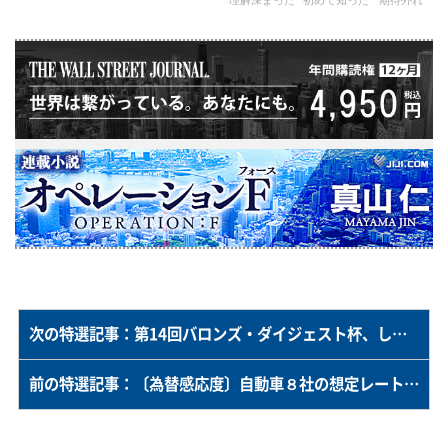
理解深まった
初めて知った
期待外れ
次の特選記事：第14回バロンズ・ダイジェスト杯、しま うま さんが優勝
前の特選記事：〔為替感応度〕自動車８社の想定レート、１ドル＝１５２円３８銭ー２６年度