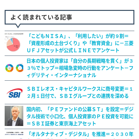
よく読まれている記事
「こどもＮＩＳＡ」、「利用したい」が約９割＝
「資産形成の土台づくり」や「教育資金」に－三菱
ＵＦＪアセットが公式ＬＩＮＥでアンケート
日本の個人投資家は「自分の長期戦略を貫く」が３
３％でトップ＝相場急変時の行動をアンケート－フ
ィデリティ・インターナショナル
ＳＢＩレオス・キャピタルワークスに商号変更＝１
２月１日付で、ＳＢＩグループとの連携を深める
国内初、「ＰＥファンドの公募ＳＴ」を設定＝デジ
タル技術で小口化、個人投資家のＰＥ投資を可能に
＝ＳＢＩ証券と東京海上アセット
「オルタナティブ・デジタル」を推進＝２０３０年