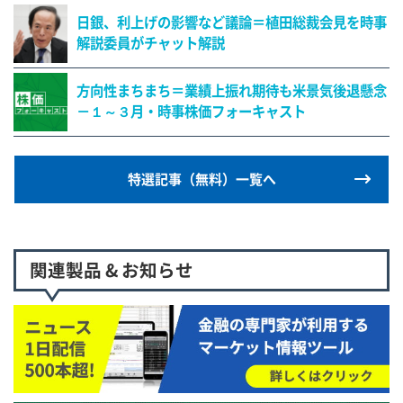
日銀、利上げの影響など議論＝植田総裁会見を時事
解説委員がチャット解説
方向性まちまち＝業績上振れ期待も米景気後退懸念
－１～３月・時事株価フォーキャスト
特選記事（無料）一覧へ
関連製品 & お知らせ