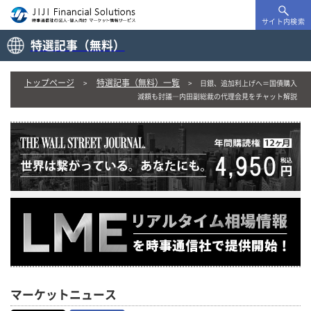
サイト内検索
特選記事（無料）
トップページ
特選記事（無料）一覧
日銀、追加利上げへ＝国債購入
減額も討議―内田副総裁の代理会見をチャット解説
マーケットニュース