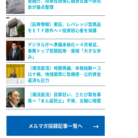
金融庁、将来性担保に融資支援＝研究
会が論点整理
〔証券情報〕東証、レバレッジ型商品
をＥＴＦ除外へ＝投資初心者を保護
デジタル庁へ準備本格化＝９月発足、
事務トップ民間起用―首相「大きな歩
み」
〔潮流底流〕地銀再編、本格始動＝コ
ロナ禍、地域疲弊に危機感―公的資金
返済も圧力
〔潮流底流〕目算狂い、三たび緊急事
態＝「まん延防止」不発、五輪に暗雲
メルマガ採録記事一覧へ