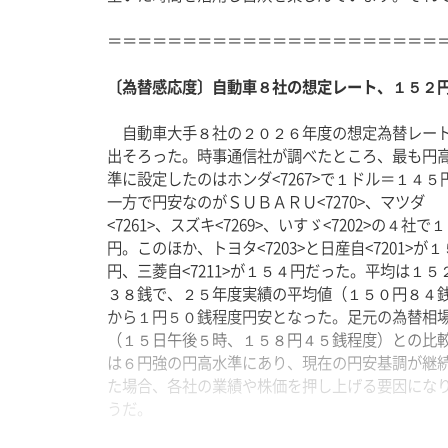
＝＝＝＝＝＝＝＝＝＝＝＝＝＝＝＝＝＝＝＝＝＝
〔為替感応度〕自動車８社の想定レート、１５２
　自動車大手８社の２０２６年度の想定為替レー
出そろった。時事通信社が調べたところ、最も円
準に設定したのはホンダ<7267>で１ドル＝１４５
一方で円安なのがＳＵＢＡＲＵ<7270>、マツダ
<7261>、スズキ<7269>、いすゞ<7202>の４社で
円。このほか、トヨタ<7203>と日産自<7201>が
円、三菱自<7211>が１５４円だった。平均は１５
３８銭で、２５年度実績の平均値（１５０円８４
から１円５０銭程度円安となった。足元の為替相
（１５日午後５時、１５８円４５銭程度）との比
は６円強の円高水準にあり、現在の円安基調が継
た場合、各社の業績や株価を押し上げる要因にな
うだ。