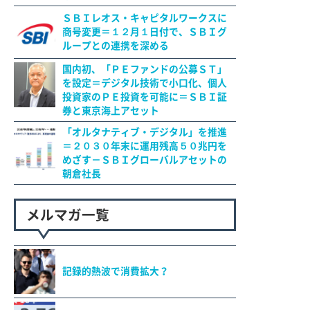
ＳＢＩレオス・キャピタルワークスに
商号変更＝１２月１日付で、ＳＢＩグ
ループとの連携を深める
国内初、「ＰＥファンドの公募ＳＴ」
を設定＝デジタル技術で小口化、個人
投資家のＰＥ投資を可能に＝ＳＢＩ証
券と東京海上アセット
「オルタナティブ・デジタル」を推進
＝２０３０年末に運用残高５０兆円を
めざす－ＳＢＩグローバルアセットの
朝倉社長
メルマガ一覧
記録的熱波で消費拡大？