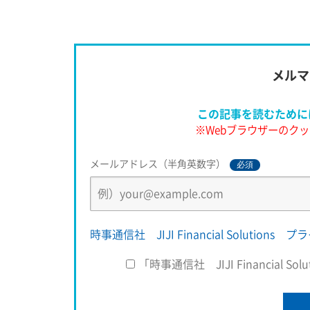
　為替変動による業績への影響を表す「為替感応
をみると、１円の円安による年間の営業利益押
メルマ
この記事を読むために
※Webブラウザーのクッ
メールアドレス（半角英数字）
必須
時事通信社 JIJI Financial Solution
「時事通信社 JIJI Financial