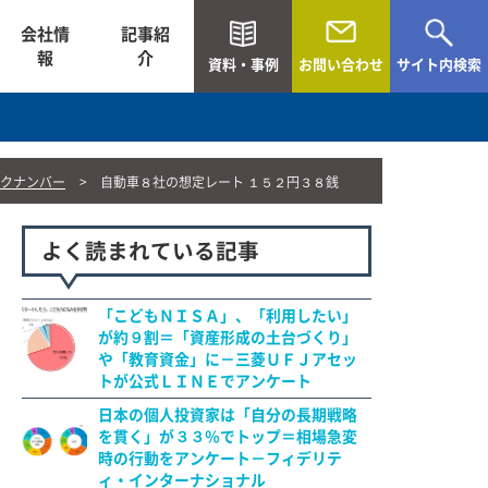
会社情
記事紹
報
介
資料・事例
お問い合わせ
サイト内検索
クナンバー
自動車８社の想定レート １５２円３８銭
よく読まれている記事
「こどもＮＩＳＡ」、「利用したい」
が約９割＝「資産形成の土台づくり」
や「教育資金」に－三菱ＵＦＪアセッ
トが公式ＬＩＮＥでアンケート
日本の個人投資家は「自分の長期戦略
を貫く」が３３％でトップ＝相場急変
時の行動をアンケート－フィデリテ
ィ・インターナショナル