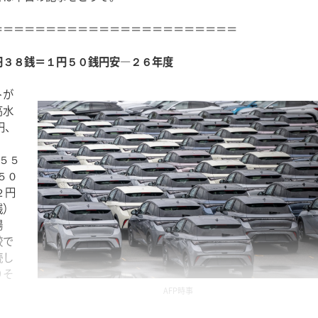
＝＝＝＝＝＝＝＝＝＝＝＝＝＝＝＝＝＝＝＝＝＝＝
円３８銭＝１円５０銭円安―２６年度
トが
高水
円、
１５５
１５０
２円
銭）
場
較で
続し
りそ
AFP時事