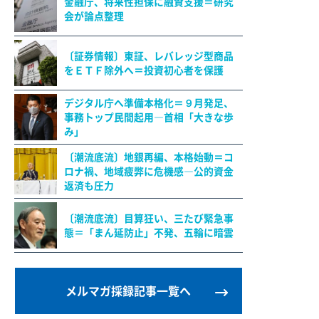
金融庁、将来性担保に融資支援＝研究
会が論点整理
〔証券情報〕東証、レバレッジ型商品
をＥＴＦ除外へ＝投資初心者を保護
デジタル庁へ準備本格化＝９月発足、
事務トップ民間起用―首相「大きな歩
み」
〔潮流底流〕地銀再編、本格始動＝コ
ロナ禍、地域疲弊に危機感―公的資金
返済も圧力
〔潮流底流〕目算狂い、三たび緊急事
態＝「まん延防止」不発、五輪に暗雲
メルマガ採録記事一覧へ