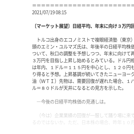
＝＝＝＝＝＝＝＝＝＝＝＝＝＝＝＝＝＝＝＝＝＝
2021/07/19 08:15
〔マーケット展望〕日経平均、年末に向け３万円
　トルコ出身のエコノミストで複眼経済塾（東京
頭のエミン・ユルマズ氏は、年後半の日経平均株
ついて、秋口の調整を予想しつつ、年末に向けて
３万円を目指し上昇し始めるとみている。ドル円
は年内、１ドル＝１１５円を中心とし、１２０円
り得ると予想。上昇基調が続いてきたニューヨー
油（ＷＴＩ）先物は、需要回復が遅れた場合、１
ル＝８０ドルが天井になるとの見方を示した。
　―今後の日経平均株価の見通しは。
　（今は）企業業績の回復が一服して踊り場に来
るのではないか。ただ、日本株の場合、昨年１０
ら中小型株が、今年３月からは大型株が、それぞ