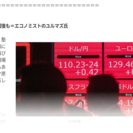
＝＝＝＝＝＝＝＝＝＝＝＝＝＝＝＝＝＝＝＝＝＝＝
回復も＝エコノミストのユルマズ氏
）塾
価に
再び
相場
もあ
ク原
バレ
てい
月か
AFP時事
れ相