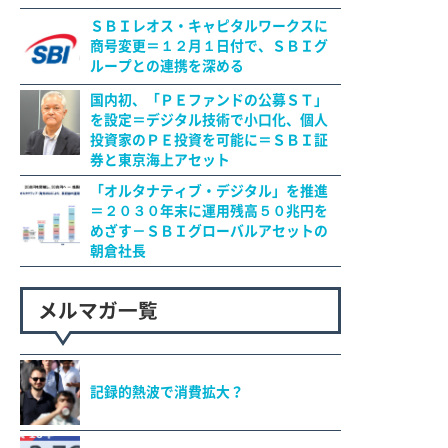
ＳＢＩレオス・キャピタルワークスに
商号変更＝１２月１日付で、ＳＢＩグ
ループとの連携を深める
国内初、「ＰＥファンドの公募ＳＴ」
を設定＝デジタル技術で小口化、個人
投資家のＰＥ投資を可能に＝ＳＢＩ証
券と東京海上アセット
「オルタナティブ・デジタル」を推進
＝２０３０年末に運用残高５０兆円を
めざす－ＳＢＩグローバルアセットの
朝倉社長
メルマガ一覧
記録的熱波で消費拡大？