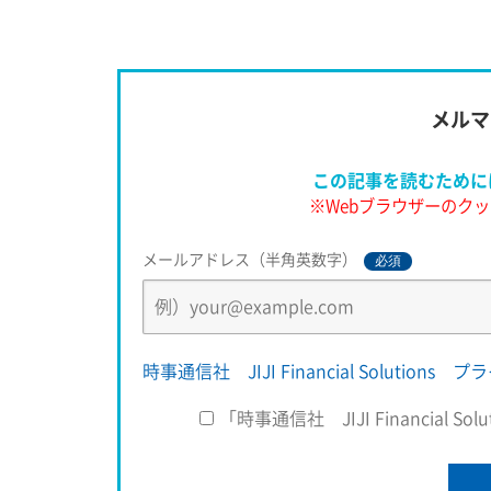
当大きく調整している。政治的には総選挙を控え
り、政府・与党が経済対策を講じると見込まれる
で、その前後には株価が上昇する可
メルマ
この記事を読むために
※Webブラウザーのクッ
メールアドレス（半角英数字）
必須
時事通信社 JIJI Financial Solution
「時事通信社 JIJI Financial