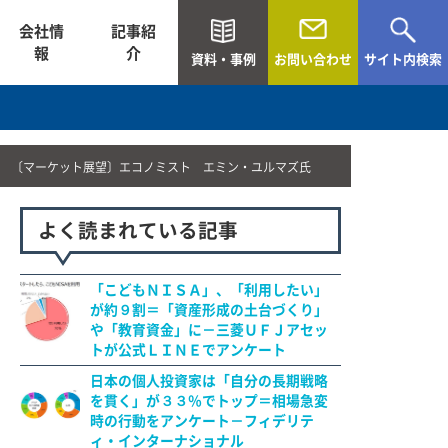
会社情
記事紹
報
介
資料・事例
お問い合わせ
サイト内検索
〔マーケット展望〕エコノミスト エミン・ユルマズ氏
よく読まれている記事
「こどもＮＩＳＡ」、「利用したい」
が約９割＝「資産形成の土台づくり」
や「教育資金」に－三菱ＵＦＪアセッ
トが公式ＬＩＮＥでアンケート
日本の個人投資家は「自分の長期戦略
を貫く」が３３％でトップ＝相場急変
時の行動をアンケート－フィデリテ
ィ・インターナショナル