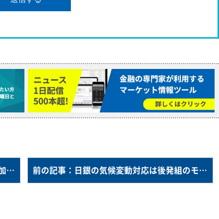
次の記事：ＥＵの排出量取引制度拡大案に加盟国が難色示す
前の記事：日銀の気候変動対応は後発組のモデル？