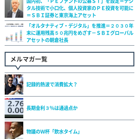
国内初、「ＰＥファンドの公募ＳＴ」を設定＝デジ
タル技術で小口化、個人投資家のＰＥ投資を可能に
＝ＳＢＩ証券と東京海上アセット
「オルタナティブ・デジタル」を推進＝２０３０年
末に運用残高５０兆円をめざす－ＳＢＩグローバル
アセットの朝倉社長
メルマガ一覧
記録的熱波で消費拡大？
長期金利３％は通過点か
物議のＷ杯「飲水タイム」