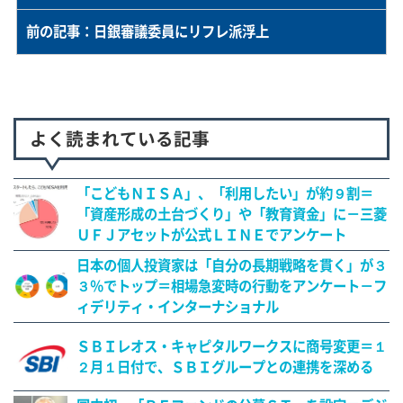
前の記事：日銀審議委員にリフレ派浮上
よく読まれている記事
「こどもＮＩＳＡ」、「利用したい」が約９割＝
「資産形成の土台づくり」や「教育資金」に－三菱
ＵＦＪアセットが公式ＬＩＮＥでアンケート
日本の個人投資家は「自分の長期戦略を貫く」が３
３％でトップ＝相場急変時の行動をアンケート－フ
ィデリティ・インターナショナル
ＳＢＩレオス・キャピタルワークスに商号変更＝１
２月１日付で、ＳＢＩグループとの連携を深める