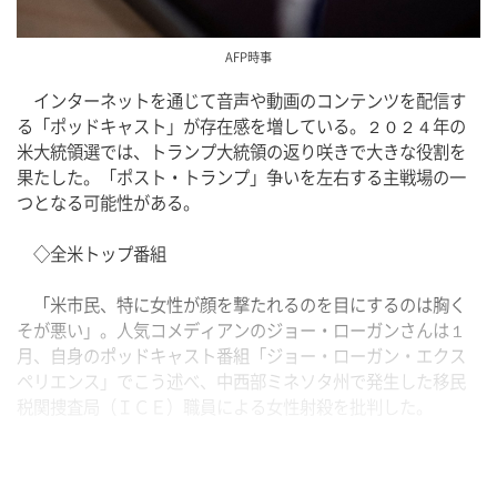
AFP時事
　インターネットを通じて音声や動画のコンテンツを配信す
る「ポッドキャスト」が存在感を増している。２０２４年の
米大統領選では、トランプ大統領の返り咲きで大きな役割を
果たした。「ポスト・トランプ」争いを左右する主戦場の一
つとなる可能性がある。
　◇全米トップ番組
　「米市民、特に女性が顔を撃たれるのを目にするのは胸く
そが悪い」。人気コメディアンのジョー・ローガンさんは１
月、自身のポッドキャスト番組「ジョー・ローガン・エクス
ペリエンス」でこう述べ、中西部ミネソタ州で発生した移民
税関捜査局（ＩＣＥ）職員による女性射殺を批判した。
　ローガンさんの番組は音楽配信アプリ「スポティファイ」
で最も人気のある番組に選ばれ、ユーチューブの登録者数は