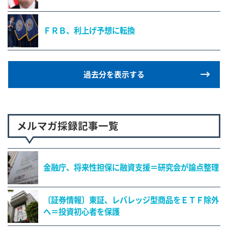
ＦＲＢ、利上げ予想に転換
過去分を表示する
メルマガ採録記事一覧
金融庁、将来性担保に融資支援＝研究会が論点整理
〔証券情報〕東証、レバレッジ型商品をＥＴＦ除外
へ＝投資初心者を保護