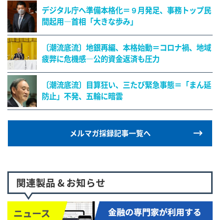
デジタル庁へ準備本格化＝９月発足、事務トップ民
間起用―首相「大きな歩み」
〔潮流底流〕地銀再編、本格始動＝コロナ禍、地域
疲弊に危機感―公的資金返済も圧力
〔潮流底流〕目算狂い、三たび緊急事態＝「まん延
防止」不発、五輪に暗雲
メルマガ採録記事一覧へ
関連製品 & お知らせ