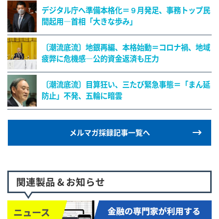
デジタル庁へ準備本格化＝９月発足、事務トップ民
間起用―首相「大きな歩み」
〔潮流底流〕地銀再編、本格始動＝コロナ禍、地域
疲弊に危機感―公的資金返済も圧力
〔潮流底流〕目算狂い、三たび緊急事態＝「まん延
防止」不発、五輪に暗雲
メルマガ採録記事一覧へ
関連製品 & お知らせ