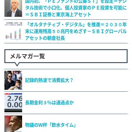
国内初、「ＰＥファンドの公募ＳＴ」を設定＝デジ
タル技術で小口化、個人投資家のＰＥ投資を可能に
＝ＳＢＩ証券と東京海上アセット
「オルタナティブ・デジタル」を推進＝２０３０年
末に運用残高５０兆円をめざす－ＳＢＩグローバル
アセットの朝倉社長
メルマガ一覧
記録的熱波で消費拡大？
長期金利３％は通過点か
物議のＷ杯「飲水タイム」