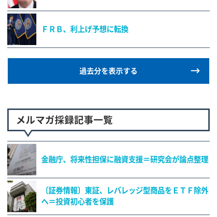
ＦＲＢ、利上げ予想に転換
過去分を表示する
メルマガ採録記事一覧
金融庁、将来性担保に融資支援＝研究会が論点整理
〔証券情報〕東証、レバレッジ型商品をＥＴＦ除外
へ＝投資初心者を保護