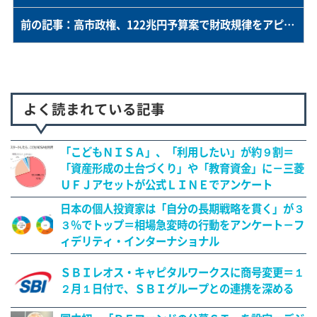
前の記事：高市政権、122兆円予算案で財政規律をアピール
よく読まれている記事
「こどもＮＩＳＡ」、「利用したい」が約９割＝
「資産形成の土台づくり」や「教育資金」に－三菱
ＵＦＪアセットが公式ＬＩＮＥでアンケート
日本の個人投資家は「自分の長期戦略を貫く」が３
３％でトップ＝相場急変時の行動をアンケート－フ
ィデリティ・インターナショナル
ＳＢＩレオス・キャピタルワークスに商号変更＝１
２月１日付で、ＳＢＩグループとの連携を深める