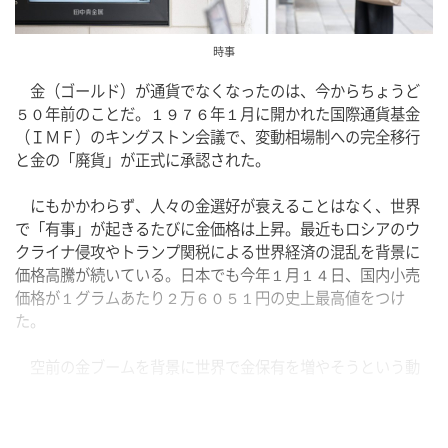
時事
　金（ゴールド）が通貨でなくなったのは、今からちょうど
５０年前のことだ。１９７６年１月に開かれた国際通貨基金
（ＩＭＦ）のキングストン会議で、変動相場制への完全移行
と金の「廃貨」が正式に承認された。
　にもかかわらず、人々の金選好が衰えることはなく、世界
で「有事」が起きるたびに金価格は上昇。最近もロシアのウ
クライナ侵攻やトランプ関税による世界経済の混乱を背景に
価格高騰が続いている。日本でも今年１月１４日、国内小売
価格が１グラムあたり２万６０５１円の史上最高値をつけ
た。
　空前の金ブームを背景に世界で金保有を増やそうという動
きが広がっているが、そんな中、日本が珍しい「金輸出大
国」であることはあまり知られていない。