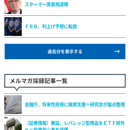
スターマー英首相退陣
ＦＲＢ、利上げ予想に転換
過去分を表示する
メルマガ採録記事一覧
金融庁、将来性担保に融資支援＝研究会が論点整理
〔証券情報〕東証、レバレッジ型商品をＥＴＦ除外
へ＝投資初心者を保護