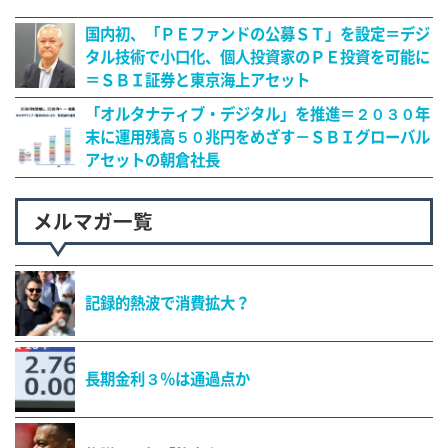
国内初、「ＰＥファンドの公募ＳＴ」を設定＝デジ
タル技術で小口化、個人投資家のＰＥ投資を可能に
＝ＳＢＩ証券と東京海上アセット
「オルタナティブ・デジタル」を推進＝２０３０年
末に運用残高５０兆円をめざす－ＳＢＩグローバル
アセットの朝倉社長
メルマガ一覧
記録的熱波で消費拡大？
長期金利３％は通過点か