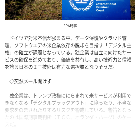
EPA時事
　ドイツで対米不信が強まる中、データ保護やクラウド管
理、ソフトウエアの米企業依存の脱却を目指す「デジタル主
権」の確立が課題となっている。独企業は自立に向けたサー
ビスの確保を進めており、価値を共有し、高い技術力と信頼
を誇る日本のＩＴ技術は有力な選択肢となりそうだ。
　◇突然メール開けず
　独企業は、トランプ政権ににらまれて米サービスが利用で
きなくなる「デジタルブラックアウト」に陥ったり、不当な
要求をのまされたりするリスクを警戒している。警笛となっ
たのは国際刑事裁判所（ＩＣＣ、オランダ・ハーグ）のケー
スだ。
　トランプ政権は、イスラエルのネタニヤフ政権に対するＩ