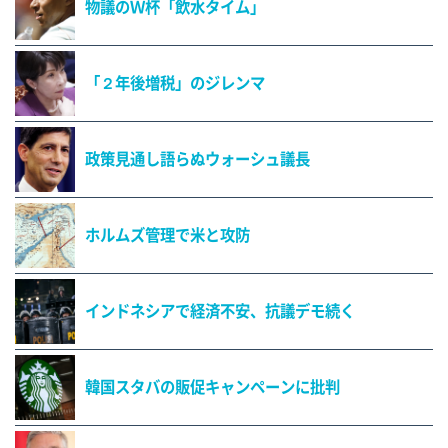
物議のＷ杯「飲水タイム」
「２年後増税」のジレンマ
政策見通し語らぬウォーシュ議長
ホルムズ管理で米と攻防
インドネシアで経済不安、抗議デモ続く
韓国スタバの販促キャンペーンに批判