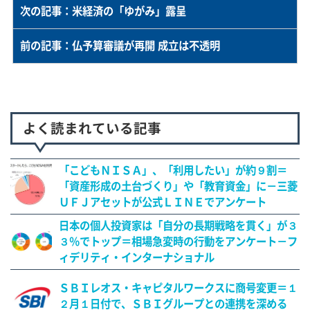
次の記事：米経済の「ゆがみ」露呈
前の記事：仏予算審議が再開 成立は不透明
よく読まれている記事
「こどもＮＩＳＡ」、「利用したい」が約９割＝
「資産形成の土台づくり」や「教育資金」に－三菱
ＵＦＪアセットが公式ＬＩＮＥでアンケート
日本の個人投資家は「自分の長期戦略を貫く」が３
３％でトップ＝相場急変時の行動をアンケート－フ
ィデリティ・インターナショナル
ＳＢＩレオス・キャピタルワークスに商号変更＝１
２月１日付で、ＳＢＩグループとの連携を深める