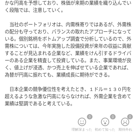
かな円高を予想しており、株価が来期の業績を織り込んでい
く段階では、注意していく。
　当社のポートフォリオは、内需株寄りではあるが、外需株
の配分も守っており、バランスの取れたアプローチになって
いる。個別銘柄をボトムアップ調査で分析しているので、外
需株については、今年実施した設備投資が来年の収益に貢献
することが見込まれる企業など、業績をけん引するドライバ
ーのある企業を精査して投資している。また、事業環境が良
く、値上げが浸透、かつ売上を伸ばせている企業であれば、
為替が円高に振れても、業績成長に期待ができる。
　日本企業の競争優位性を考えたとき、１ドル＝１３０円を
超えるような急激な円高にならなければ、外需企業を含めて
業績は堅調であると考えている。
0
0
0
理解深まった
初めて知った
期待外れ