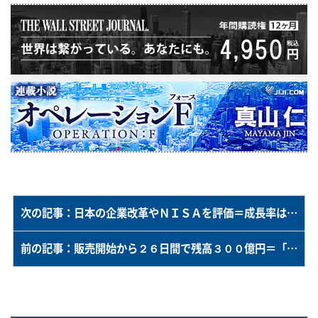
次の記事：日本の企業改革やＮＩＳＡを評価＝成長率は緩やかに上昇－ＤＷＳ グローバルＣＩＯのジェシュ氏
前の記事：販売開始から２６日間で残高３００億円＝「楽天・高配当株式・米国ファンド（四半期決算型）」