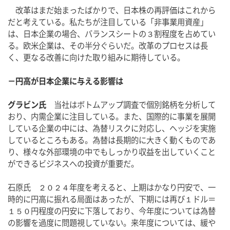
　改革はまだ始まったばかりで、日本株の再評価はこれから
だと考えている。私たちが注目している「非事業用資産」
は、日本企業の場合、バランスシートの３割程度を占めてい
る。欧米企業は、その半分ぐらいだ。改革のプロセスは長
く、更なる改善に向けた取り組みに期待している。
－円高が日本企業に与える影響は
グラビン氏
　当社はボトムアップ調査で個別銘柄を分析して
おり、内需企業に注目している。また、国際的に事業を展開
している企業の中には、為替リスクに対応し、ヘッジを実施
しているところもある。為替は長期的に大きく動くものであ
り、様々な外部環境の中でもしっかり収益を出していくこと
ができるビジネスへの投資が重要だ。
石原氏　２０２４年度を考えると、上期はかなり円安で、一
時的に円高に振れる局面はあったが、下期には再び１ドル＝
１５０円程度の円安に下落しており、今年度については為替
の影響を過度に問題視していない。来年度については、緩や