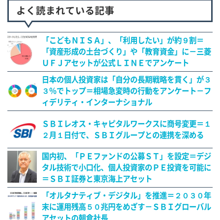
よく読まれている記事
「こどもＮＩＳＡ」、「利用したい」が約９割＝
「資産形成の土台づくり」や「教育資金」に－三菱
ＵＦＪアセットが公式ＬＩＮＥでアンケート
日本の個人投資家は「自分の長期戦略を貫く」が３
３％でトップ＝相場急変時の行動をアンケート－フ
ィデリティ・インターナショナル
ＳＢＩレオス・キャピタルワークスに商号変更＝１
２月１日付で、ＳＢＩグループとの連携を深める
国内初、「ＰＥファンドの公募ＳＴ」を設定＝デジ
タル技術で小口化、個人投資家のＰＥ投資を可能に
＝ＳＢＩ証券と東京海上アセット
「オルタナティブ・デジタル」を推進＝２０３０年
末に運用残高５０兆円をめざす－ＳＢＩグローバル
アセットの朝倉社長