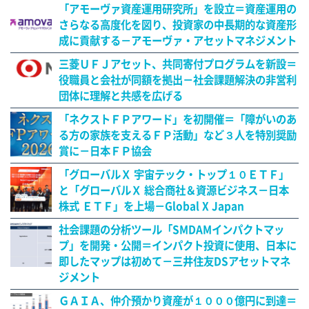
「アモーヴァ資産運用研究所」を設立＝資産運用の
さらなる高度化を図り、投資家の中長期的な資産形
成に貢献する－アモーヴァ・アセットマネジメント
三菱ＵＦＪアセット、共同寄付プログラムを新設＝
役職員と会社が同額を拠出－社会課題解決の非営利
団体に理解と共感を広げる
「ネクストＦＰアワード」を初開催＝「障がいのあ
る方の家族を支えるＦＰ活動」など３人を特別奨励
賞に－日本ＦＰ協会
「グローバルＸ 宇宙テック・トップ１０ＥＴＦ」
と「グローバルＸ 総合商社＆資源ビジネス－日本
株式 ＥＴＦ」を上場－Global X Japan
社会課題の分析ツール「SMDAMインパクトマッ
プ」を開発・公開＝インパクト投資に使用、日本に
即したマップは初めて－三井住友DSアセットマネ
ジメント
ＧＡＩＡ、仲介預かり資産が１０００億円に到達＝