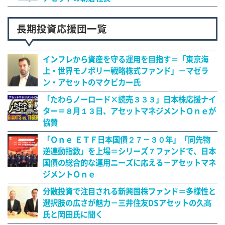
長期投資応援団一覧
インフレから資産を守る運用を目指す＝「東京海
上・世界モノポリー戦略株式ファンド」－マゼラ
ン・アセットのマクビカー氏
「たわらノーロード×読売３３３」日本株応援ナイ
ター＝８月１３日、アセットマネジメントＯｎｅが
協賛
「Ｏｎｅ ＥＴＦ日本国債２７－３０年」「同先物
逆連動指数」を上場＝シリーズ７ファンドで、日本
国債の総合的な運用ニーズに応える－アセットマネ
ジメントＯｎｅ
分散投資で注目される新興国株ファンド＝多様性と
選択肢の広さが魅力－三井住友DSアセットの久髙
氏と岡田氏に聞く