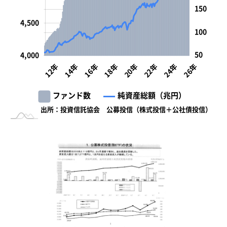
150
4,500
100
50
4,000
12年
14年
16年
18年
20年
22年
24年
26年
L
10年
28年
純資産総額（兆円）
ファンド数
出所：投資信託協会 公募投信（株式投信＋公社債投信）