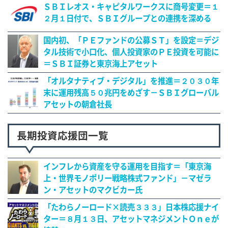
ＳＢＩレオス・キャピタルワークスに商号変更＝１
２月１日付で、ＳＢＩグループとの連携を深める
国内初、「ＰＥファンドの公募ＳＴ」を設定＝デジ
タル技術で小口化、個人投資家のＰＥ投資を可能に
＝ＳＢＩ証券と東京海上アセット
「オルタナティブ・デジタル」を推進＝２０３０年
末に運用残高５０兆円をめざす－ＳＢＩグローバル
アセットの朝倉社長
長期投資応援団一覧
インフレから資産を守る運用を目指す＝「東京海
上・世界モノポリー戦略株式ファンド」－マゼラ
ン・アセットのマクビカー氏
「たわらノーロード×読売３３３」日本株応援ナイ
ター＝８月１３日、アセットマネジメントＯｎｅが