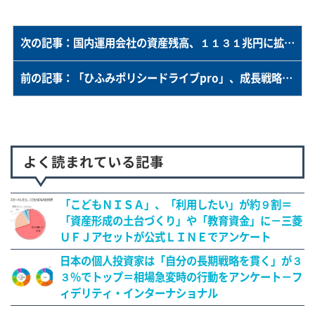
次の記事：国内運用会社の資産残高、１１３１兆円に拡大＝過去最高を更新、２０２６年３月末－資産運用業協会
前の記事：「ひふみポリシードライブpro」、成長戦略の関連株に投資＝４０～５０銘柄を厳選－レオス・キャピタルワークス
よく読まれている記事
「こどもＮＩＳＡ」、「利用したい」が約９割＝
「資産形成の土台づくり」や「教育資金」に－三菱
ＵＦＪアセットが公式ＬＩＮＥでアンケート
日本の個人投資家は「自分の長期戦略を貫く」が３
３％でトップ＝相場急変時の行動をアンケート－フ
ィデリティ・インターナショナル