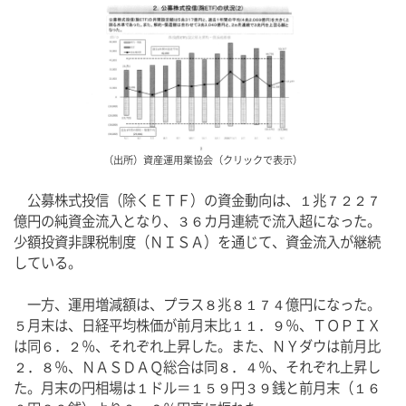
（出所）資産運用業協会（クリックで表示）
　公募株式投信（除くＥＴＦ）の資金動向は、１兆７２２７
億円の純資金流入となり、３６カ月連続で流入超になった。
少額投資非課税制度（ＮＩＳＡ）を通じて、資金流入が継続
している。
　一方、運用増減額は、プラス８兆８１７４億円になった。
５月末は、日経平均株価が前月末比１１．９％、ＴＯＰＩＸ
は同６．２％、それぞれ上昇した。また、ＮＹダウは前月比
２．８％、ＮＡＳＤＡＱ総合は同８．４％、それぞれ上昇し
た。月末の円相場は１ドル＝１５９円３９銭と前月末（１６