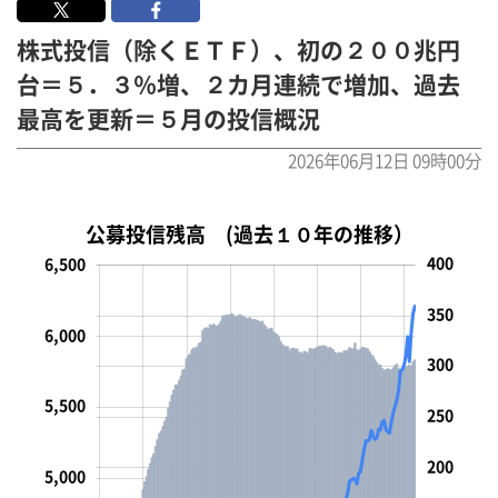
株式投信（除くＥＴＦ）、初の２００兆円
台＝５．３％増、２カ月連続で増加、過去
最高を更新＝５月の投信概況
2026年06月12日 09時00分
公募投信残高 (過去１０年の推移）
-50
0
400
450
600
800
200
400
600
800
000
500
000
6,500
350
6,000
300
5,500
250
100
4,000
200
5,000