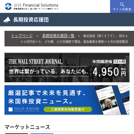
サイト内検索
長期投資応援団
トップページ
長期投資応援団一覧
株式投信（除くＥＴＦ）、初の２
００兆円台＝５．３％増、２カ月連続で増加、過去最高を更新＝５月の投信概況
マーケットニュース