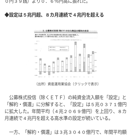
０円３９銭）より０．６％円高に振れた。
◆設定は５兆円超、８カ月連続で４兆円を超える
（出所）資産運用業協会（クリックで表示）
　公募株式投信（除くＥＴＦ）の純資金流入額を「設定」と
「解約・償還」に分解すると、「設定」は５兆０３７１億円
に拡大した。年間平均（４兆２０６９億円）を上回り、８カ
月連続で４兆円を超える高水準の設定が続いている。
　一方、「解約・償還」は３兆３０４０億円で、年間平均額