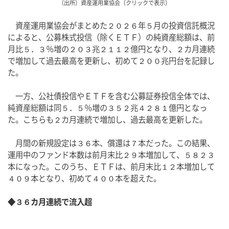
（出所）資産運用業協会（クリックで表示）
　資産運用業協会がまとめた２０２６年５月の投資信託概況
によると、公募株式投信（除くＥＴＦ）の純資産総額は、前
月比５．３％増の２０３兆２１１２億円となり、２カ月連続
で増加して過去最高を更新し、初めて２００兆円台を記録し
た。
　一方、公社債投信やＥＴＦを含む公募証券投信全体では、
純資産総額は同５．５％増の３５２兆４２８１億円となっ
た。こちらも２カ月連続で増加し、過去最高を更新した。
　月間の新規設定は３６本、償還は７本だった。この結果、
運用中のファンド本数は前月末比２９本増加して、５８２３
本になった。このうち、ＥＴＦは、前月末比１２本増加して
４０９本となり、初めて４００本を超えた。
◆３６カ月連続で流入超