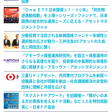
協賛
「Ｏｎｅ ＥＴＦ日本国債２７－３０年」「同先物
逆連動指数」を上場＝シリーズ７ファンドで、日本
国債の総合的な運用ニーズに応える－アセットマネ
ジメントＯｎｅ
分散投資で注目される新興国株ファンド＝多様性と
選択肢の広さが魅力－三井住友DSアセットの久髙
氏と岡田氏に聞く
「アモーヴァ資産運用研究所」を設立＝資産運用の
さらなる高度化を図り、投資家の中長期的な資産形
成に貢献する－アモーヴァ・アセットマネジメント
三菱ＵＦＪアセット、共同寄付プログラムを新設＝
役職員と会社が同額を拠出－社会課題解決の非営利
団体に理解と共感を広げる
「ネクストＦＰアワード」を初開催＝「障がいのあ
る方の家族を支えるＦＰ活動」など３人を特別奨励
賞に－日本ＦＰ協会