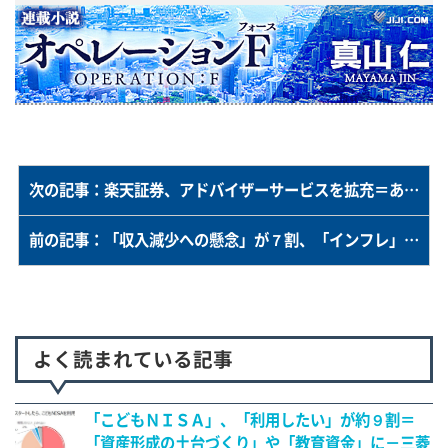
次の記事：楽天証券、アドバイザーサービスを拡充＝あらゆる層の投資家を対象に－生涯を通じてゴール達成をサポート
前の記事：「収入減少への懸念」が７割、「インフレ」が５割＝退職金の資産運用のきっかけ－Japan Asset Management調べ
よく読まれている記事
「こどもＮＩＳＡ」、「利用したい」が約９割＝
「資産形成の土台づくり」や「教育資金」に－三菱