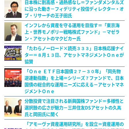
日本株に割高感・過熱感なし＝ファンダメンタルズ
に沿った動き－フィデリティ投信ディレクター・オ
ブ・リサーチの王子田氏
インフレから資産を守る運用を目指す＝「東京海
上・世界モノポリー戦略株式ファンド」－マゼラ
ン・アセットのマクビカー氏
「たわらノーロード×読売３３３」日本株応援ナイ
ター＝８月１３日、アセットマネジメントＯｎｅが
協賛
「Ｏｎｅ ＥＴＦ日本国債２７－３０年」「同先物
逆連動指数」を上場＝シリーズ７ファンドで、日本
国債の総合的な運用ニーズに応える－アセットマネ
ジメントＯｎｅ
分散投資で注目される新興国株ファンド＝多様性と
選択肢の広さが魅力－三井住友DSアセットの久髙
氏と岡田氏に聞く
「アモーヴァ資産運用研究所」を設立＝資産運用の