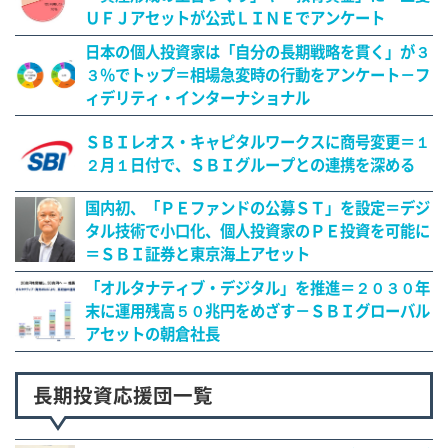
ＵＦＪアセットが公式ＬＩＮＥでアンケート
日本の個人投資家は「自分の長期戦略を貫く」が３
３％でトップ＝相場急変時の行動をアンケート－フ
ィデリティ・インターナショナル
ＳＢＩレオス・キャピタルワークスに商号変更＝１
２月１日付で、ＳＢＩグループとの連携を深める
国内初、「ＰＥファンドの公募ＳＴ」を設定＝デジ
タル技術で小口化、個人投資家のＰＥ投資を可能に
＝ＳＢＩ証券と東京海上アセット
「オルタナティブ・デジタル」を推進＝２０３０年
末に運用残高５０兆円をめざす－ＳＢＩグローバル
アセットの朝倉社長
長期投資応援団一覧