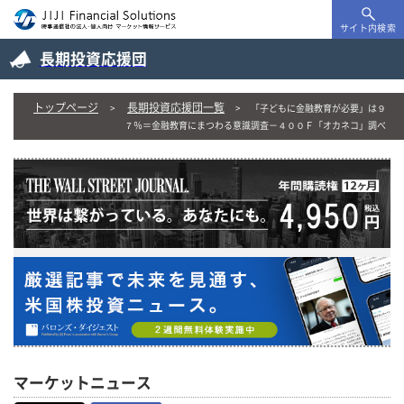
サイト内検索
長期投資応援団
トップページ
長期投資応援団一覧
「子どもに金融教育が必要」は９
７％＝金融教育にまつわる意識調査－４００Ｆ「オカネコ」調べ
マーケットニュース