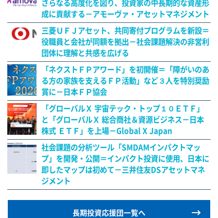
さらなる高度化を図り、投資家の中長期的な資産形
成に貢献する－アモーヴァ・アセットマネジメント
三菱ＵＦＪアセット、共同寄付プログラムを新設＝
役職員と会社が同額を拠出－社会課題解決の非営利
団体に理解と共感を広げる
「ネクストＦＰアワード」を初開催＝「障がいのあ
る方の家族を支えるＦＰ活動」など３人を特別奨励
賞に－日本ＦＰ協会
「グローバルＸ 宇宙テック・トップ１０ＥＴＦ」
と「グローバルＸ 総合商社＆資源ビジネス－日本
株式 ＥＴＦ」を上場－Global X Japan
社会課題の分析ツール「SMDAMインパクトマッ
プ」を開発・公開＝インパクト投資に使用、日本に
即したマップは初めて－三井住友DSアセットマネ
ジメント
長期投資応援団一覧へ