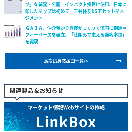
プ」を開発・公開＝インパクト投資に使用、日本に
即したマップは初めて－三井住友DSアセットマネ
ジメント
ＧＡＩＡ、仲介預かり資産が１０００億円に到達＝
フィーベースを確立、「仕組みで応える顧客本位」
を実現
長期投資応援団一覧へ
関連製品 & お知らせ