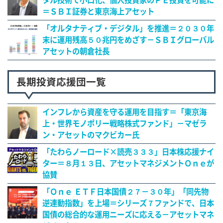
タル技術で小口化、個人投資家のＰＥ投資を可能に
＝ＳＢＩ証券と東京海上アセット
「オルタナティブ・デジタル」を推進＝２０３０年
末に運用残高５０兆円をめざす－ＳＢＩグローバル
アセットの朝倉社長
長期投資応援団一覧
インフレから資産を守る運用を目指す＝「東京海
上・世界モノポリー戦略株式ファンド」－マゼラ
ン・アセットのマクビカー氏
「たわらノーロード×読売３３３」日本株応援ナイ
ター＝８月１３日、アセットマネジメントＯｎｅが
協賛
「Ｏｎｅ ＥＴＦ日本国債２７－３０年」「同先物
逆連動指数」を上場＝シリーズ７ファンドで、日本
国債の総合的な運用ニーズに応える－アセットマネ