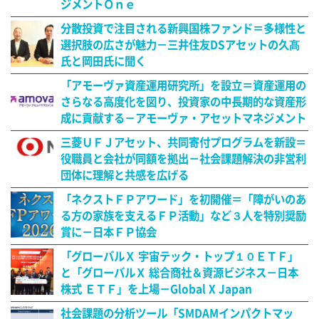
ジメントＯｎｅ
分散投資で注目される新興国株ファンド＝多様性と
選択肢の広さが魅力－三井住友DSアセットの久髙
氏と岡田氏に聞く
「アモーヴァ資産運用研究所」を設立＝資産運用の
さらなる高度化を図り、投資家の中長期的な資産形
成に貢献する－アモーヴァ・アセットマネジメント
三菱ＵＦＪアセット、共同寄付プログラムを新設＝
役職員と会社が同額を拠出－社会課題解決の非営利
団体に理解と共感を広げる
「ネクストＦＰアワード」を初開催＝「障がいのあ
る方の家族を支えるＦＰ活動」など３人を特別奨励
賞に－日本ＦＰ協会
「グローバルＸ 宇宙テック・トップ１０ＥＴＦ」
と「グローバルＸ 総合商社＆資源ビジネス－日本
株式 ＥＴＦ」を上場－Global X Japan
社会課題の分析ツール「SMDAMインパクトマッ