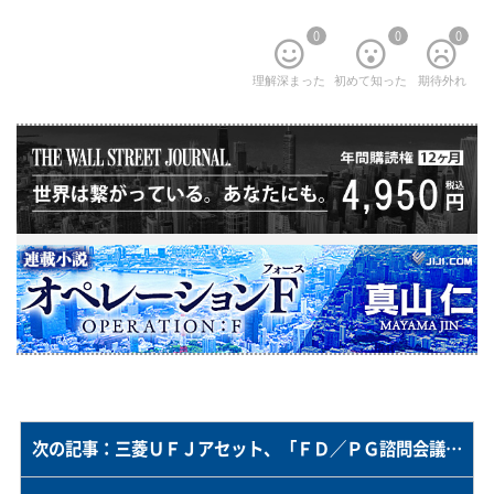
0
0
0
理解深まった
初めて知った
期待外れ
次の記事：三菱ＵＦＪアセット、「ＦＤ／ＰＧ諮問会議」を新設＝社外取締役主体で監督機能を強化