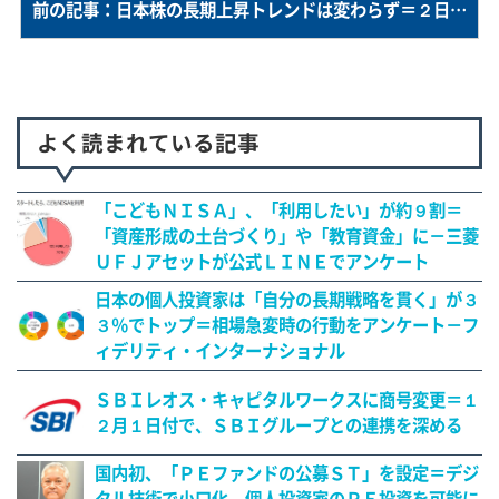
前の記事：日本株の長期上昇トレンドは変わらず＝２日の急落は、海外投機筋の動きか－三井住友ＤＳアセットの市川氏
よく読まれている記事
「こどもＮＩＳＡ」、「利用したい」が約９割＝
「資産形成の土台づくり」や「教育資金」に－三菱
ＵＦＪアセットが公式ＬＩＮＥでアンケート
日本の個人投資家は「自分の長期戦略を貫く」が３
３％でトップ＝相場急変時の行動をアンケート－フ
ィデリティ・インターナショナル
ＳＢＩレオス・キャピタルワークスに商号変更＝１
２月１日付で、ＳＢＩグループとの連携を深める
国内初、「ＰＥファンドの公募ＳＴ」を設定＝デジ