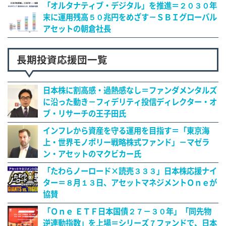
「オルタナティブ・デジタル」を推進＝２０３０年
末に運用残高５０兆円をめざす－ＳＢＩグローバル
アセットの朝倉社長
長期投資応援団一覧
日本株に割高感・過熱感なし＝ファンダメンタルズ
に沿った動き－フィデリティ投信ディレクター・オ
ブ・リサーチの王子田氏
インフレから資産を守る運用を目指す＝「東京海
上・世界モノポリー戦略株式ファンド」－マゼラ
ン・アセットのマクビカー氏
「たわらノーロード×読売３３３」日本株応援ナイ
ター＝８月１３日、アセットマネジメントＯｎｅが
協賛
「Ｏｎｅ ＥＴＦ日本国債２７－３０年」「同先物
逆連動指数」を上場＝シリーズ７ファンドで、日本