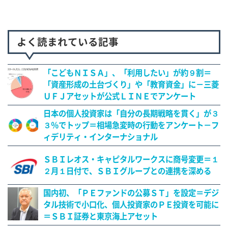
よく読まれている記事
「こどもＮＩＳＡ」、「利用したい」が約９割＝
「資産形成の土台づくり」や「教育資金」に－三菱
ＵＦＪアセットが公式ＬＩＮＥでアンケート
日本の個人投資家は「自分の長期戦略を貫く」が３
３％でトップ＝相場急変時の行動をアンケート－フ
ィデリティ・インターナショナル
ＳＢＩレオス・キャピタルワークスに商号変更＝１
２月１日付で、ＳＢＩグループとの連携を深める
国内初、「ＰＥファンドの公募ＳＴ」を設定＝デジ
タル技術で小口化、個人投資家のＰＥ投資を可能に
＝ＳＢＩ証券と東京海上アセット