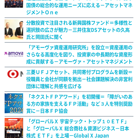
国債の総合的な運用ニーズに応える－アセットマネ
ジメントＯｎｅ
分散投資で注目される新興国株ファンド＝多様性と
選択肢の広さが魅力－三井住友DSアセットの久髙
氏と岡田氏に聞く
「アモーヴァ資産運用研究所」を設立＝資産運用の
さらなる高度化を図り、投資家の中長期的な資産形
成に貢献する－アモーヴァ・アセットマネジメント
三菱ＵＦＪアセット、共同寄付プログラムを新設＝
役職員と会社が同額を拠出－社会課題解決の非営利
団体に理解と共感を広げる
「ネクストＦＰアワード」を初開催＝「障がいのあ
る方の家族を支えるＦＰ活動」など３人を特別奨励
賞に－日本ＦＰ協会
「グローバルＸ 宇宙テック・トップ１０ＥＴＦ」
と「グローバルＸ 総合商社＆資源ビジネス－日本
株式 ＥＴＦ」を上場－Global X Japan