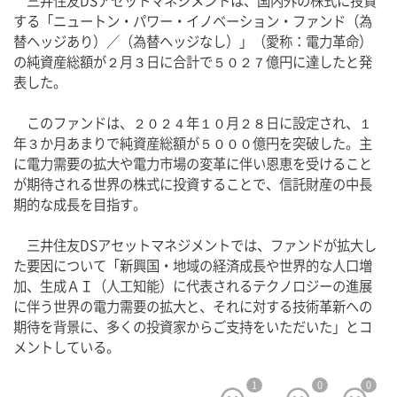
　三井住友DSアセットマネジメントは、国内外の株式に投資
する「ニュートン・パワー・イノベーション・ファンド（為
替ヘッジあり）／（為替ヘッジなし）」（愛称：電力革命）
の純資産総額が２月３日に合計で５０２７億円に達したと発
表した。
　このファンドは、２０２４年１０月２８日に設定され、１
年３か月あまりで純資産総額が５０００億円を突破した。主
に電力需要の拡大や電力市場の変革に伴い恩恵を受けること
が期待される世界の株式に投資することで、信託財産の中長
期的な成長を目指す。
　三井住友DSアセットマネジメントでは、ファンドが拡大し
た要因について「新興国・地域の経済成長や世界的な人口増
加、生成ＡＩ（人工知能）に代表されるテクノロジーの進展
に伴う世界の電力需要の拡大と、それに対する技術革新への
期待を背景に、多くの投資家からご支持をいただいた」とコ
メントしている。
1
0
0