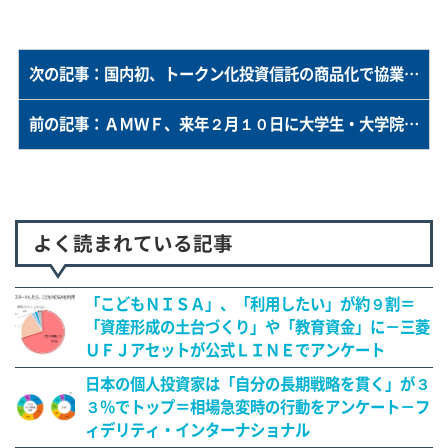
次の記事：国内初、トークン化投資信託の商品化で協業開始＝２０２６年に「円建てＴＭＭＦ」を機関投資家へ－三菱ＵＦＪアセットなど３社とProgmat,Inc.
前の記事：ＡＭＷＦ、来年２月１０日に大学生・大学院生向けイベントを開催＝資産運用業界で働く社員が、資産運用や業界の魅力を紹介
よく読まれている記事
「こどもＮＩＳＡ」、「利用したい」が約９割＝
「資産形成の土台づくり」や「教育資金」に－三菱
ＵＦＪアセットが公式ＬＩＮＥでアンケート
日本の個人投資家は「自分の長期戦略を貫く」が３
３％でトップ＝相場急変時の行動をアンケート－フ
ィデリティ・インターナショナル