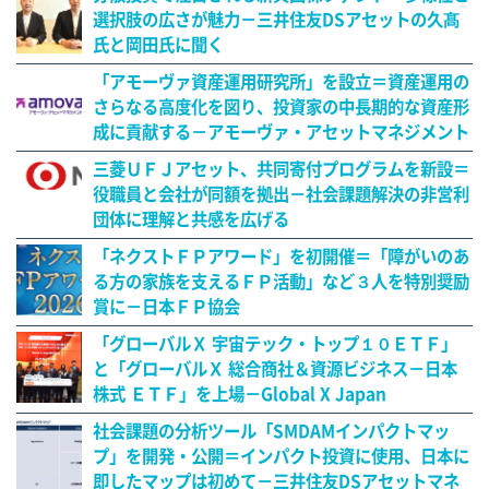
選択肢の広さが魅力－三井住友DSアセットの久髙
氏と岡田氏に聞く
「アモーヴァ資産運用研究所」を設立＝資産運用の
さらなる高度化を図り、投資家の中長期的な資産形
成に貢献する－アモーヴァ・アセットマネジメント
三菱ＵＦＪアセット、共同寄付プログラムを新設＝
役職員と会社が同額を拠出－社会課題解決の非営利
団体に理解と共感を広げる
「ネクストＦＰアワード」を初開催＝「障がいのあ
る方の家族を支えるＦＰ活動」など３人を特別奨励
賞に－日本ＦＰ協会
「グローバルＸ 宇宙テック・トップ１０ＥＴＦ」
と「グローバルＸ 総合商社＆資源ビジネス－日本
株式 ＥＴＦ」を上場－Global X Japan
社会課題の分析ツール「SMDAMインパクトマッ
プ」を開発・公開＝インパクト投資に使用、日本に
即したマップは初めて－三井住友DSアセットマネ