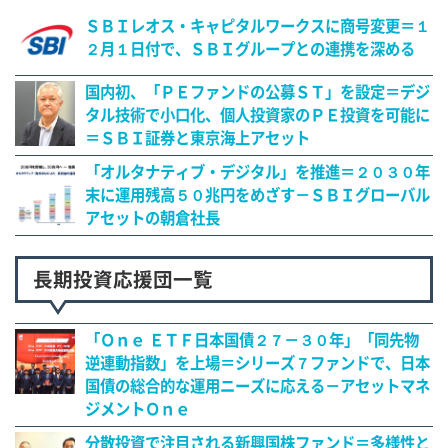
ＳＢＩレオス・キャピタルワークスに商号変更＝１
２月１日付で、ＳＢＩグループとの連携を深める
国内初、「ＰＥファンドの公募ＳＴ」を設定＝デジ
タル技術で小口化、個人投資家のＰＥ投資を可能に
＝ＳＢＩ証券と東京海上アセット
「オルタナティブ・デジタル」を推進＝２０３０年
末に運用残高５０兆円をめざす－ＳＢＩグローバル
アセットの朝倉社長
長期投資応援団一覧
「Ｏｎｅ ＥＴＦ日本国債２７－３０年」「同先物
逆連動指数」を上場＝シリーズ７ファンドで、日本
国債の総合的な運用ニーズに応える－アセットマネ
ジメントＯｎｅ
分散投資で注目される新興国株ファンド＝多様性と