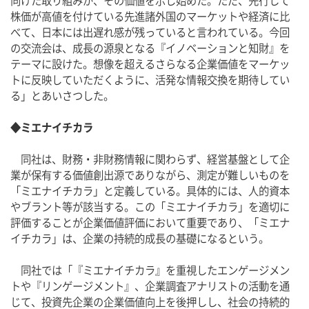
向けた取り組みが、その価値を示し始めた。ただ、先行して
株価が高値を付けている先進諸外国のマーケットや経済に比
べて、日本には出遅れ感が残っていると言われている。今回
の交流会は、成長の源泉となる『イノベーションと知財』を
テーマに設けた。想像を超えるさらなる企業価値をマーケッ
トに反映していただくように、活発な情報交換を期待してい
る」とあいさつした。
◆ミエナイチカラ
　同社は、財務・非財務情報に関わらず、経営基盤として企
業が保有する価値創出源でありながら、測定が難しいものを
「ミエナイチカラ」と
定義している
。具体的には、人的資本
やブラント等が該当する。この「ミエナイチカラ」を適切に
評価することが企業価値評価において重要であり、「ミエナ
イチカラ」は、企業の持続的成長の基礎になるという。
　同社では「『ミエナイチカラ』を重視したエンゲージメン
トや『リンゲージメント』、企業調査アナリストの活動を通
じて、投資先企業の企業価値向上を後押しし、社会の持続的