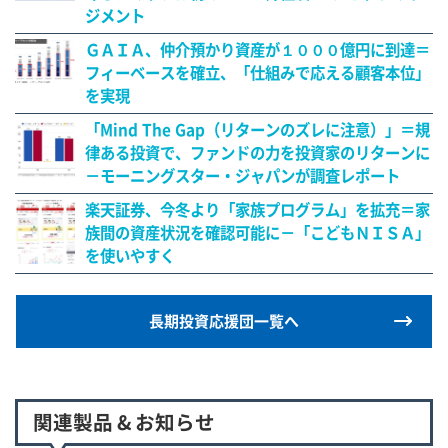
ジメント
ＧＡＩＡ、仲介預かり資産が１０００億円に到達＝
フィーベースを確立、「仕組みで応える顧客本位」
を実現
「Mind The Gap（リターンのズレに注意）」＝規
律ある投資で、ファンドの力を投資家のリターンに
－モーニングスター・ジャパンが調査レポート
楽天証券、今冬より「家族プログラム」を拡充＝家
族間の資産状況を確認可能に－「こどもＮＩＳＡ」
を使いやすく
長期投資応援団一覧へ
関連製品 & お知らせ