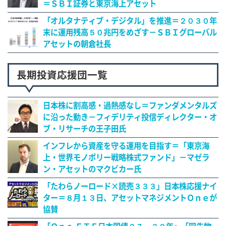
＝ＳＢＩ証券と東京海上アセット
「オルタナティブ・デジタル」を推進＝２０３０年
末に運用残高５０兆円をめざす－ＳＢＩグローバル
アセットの朝倉社長
長期投資応援団一覧
日本株に割高感・過熱感なし＝ファンダメンタルズ
に沿った動き－フィデリティ投信ディレクター・オ
ブ・リサーチの王子田氏
インフレから資産を守る運用を目指す＝「東京海
上・世界モノポリー戦略株式ファンド」－マゼラ
ン・アセットのマクビカー氏
「たわらノーロード×読売３３３」日本株応援ナイ
ター＝８月１３日、アセットマネジメントＯｎｅが
協賛