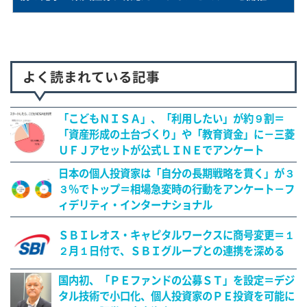
よく読まれている記事
「こどもＮＩＳＡ」、「利用したい」が約９割＝
「資産形成の土台づくり」や「教育資金」に－三菱
ＵＦＪアセットが公式ＬＩＮＥでアンケート
日本の個人投資家は「自分の長期戦略を貫く」が３
３％でトップ＝相場急変時の行動をアンケート－フ
ィデリティ・インターナショナル
ＳＢＩレオス・キャピタルワークスに商号変更＝１
２月１日付で、ＳＢＩグループとの連携を深める
国内初、「ＰＥファンドの公募ＳＴ」を設定＝デジ
タル技術で小口化、個人投資家のＰＥ投資を可能に