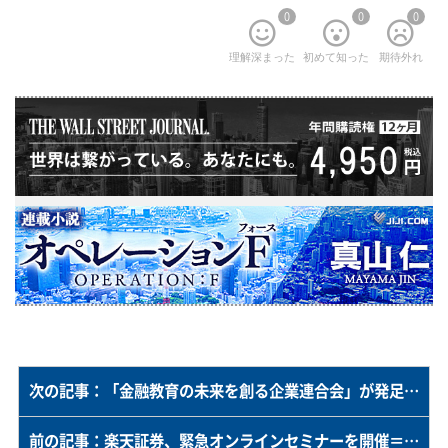
0
0
0
理解深まった
初めて知った
期待外れ
次の記事：「金融教育の未来を創る企業連合会」が発足＝金融リテラシー向上を目指す約２０社が集結
前の記事：楽天証券、緊急オンラインセミナーを開催＝「トランプショック、積立投資家はどうすべきか」