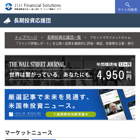
サイト内検索
長期投資応援団
トップページ
長期投資応援団一覧
アセットマネジメントＯｎｅ、
「ファンド評価レポ―ト」を公表＝品質を継続的に評価・検証、改善策を立案・実行
マーケットニュース