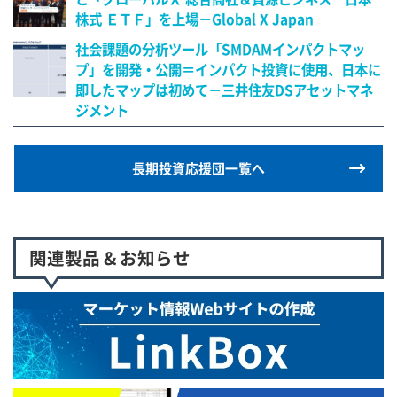
株式 ＥＴＦ」を上場－Global X Japan
社会課題の分析ツール「SMDAMインパクトマッ
プ」を開発・公開＝インパクト投資に使用、日本に
即したマップは初めて－三井住友DSアセットマネ
ジメント
長期投資応援団一覧へ
関連製品 & お知らせ