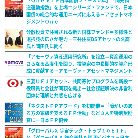
「Ｏｎｅ ＥＴＦ日本国債２７－３０年」「同先物
逆連動指数」を上場＝シリーズ７ファンドで、日本
国債の総合的な運用ニーズに応える－アセットマネ
ジメントＯｎｅ
分散投資で注目される新興国株ファンド＝多様性と
選択肢の広さが魅力－三井住友DSアセットの久髙
氏と岡田氏に聞く
「アモーヴァ資産運用研究所」を設立＝資産運用の
さらなる高度化を図り、投資家の中長期的な資産形
成に貢献する－アモーヴァ・アセットマネジメント
三菱ＵＦＪアセット、共同寄付プログラムを新設＝
役職員と会社が同額を拠出－社会課題解決の非営利
団体に理解と共感を広げる
「ネクストＦＰアワード」を初開催＝「障がいのあ
る方の家族を支えるＦＰ活動」など３人を特別奨励
賞に－日本ＦＰ協会
「グローバルＸ 宇宙テック・トップ１０ＥＴＦ」
と「グローバルＸ 総合商社＆資源ビジネス－日本