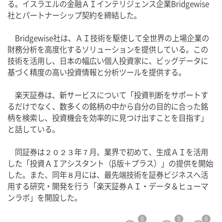
る。イスラエルの金融ＡＩインテリジェンス企業Bridgewise
社とパートナーシップ契約を締結した。
　Bridgewise社は、ＡＩ技術を駆使して全世界の上場企業の
財務分析を高度化するソリューションを提供している。この
技術を活用し、日本の幅広い個人投資家に、ビッグデータに
基づく精度の高い投資情報と分析ツールを提供する。
　楽天証券は、新サービスについて「投資判断をサポートす
るだけでなく、数多くの銘柄の中から自分の目的に合った銘
柄を検索し、投資機会を効率的に見つけ出すことを目指す」
と話している。
　同証券は２０２３年７月、業界で初めて、生成ＡＩを活用
した「投資ＡＩアシスタント（β版＋プラス）」の提供を開始
した。また、同年８月には、最先端技術を証券ビジネスへ活
用する研究・開発を行う「楽天証券ＡＩ・データ＆ヒューマ
ンラボ」を開設した。
0
0
0