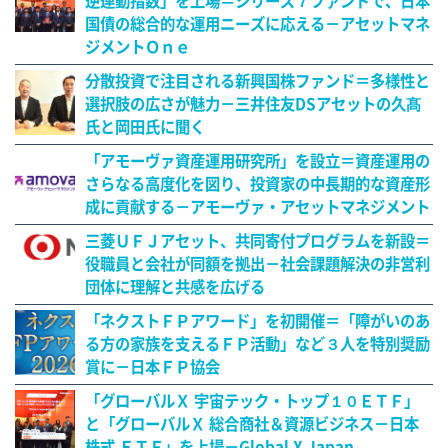
逆連動指数」を上場＝シリーズ７ファンドで、日本
国債の総合的な運用ニーズに応える－アセットマネ
ジメントＯｎｅ
分散投資で注目される新興国株ファンド＝多様性と
選択肢の広さが魅力－三井住友DSアセットの久髙
氏と岡田氏に聞く
「アモーヴァ資産運用研究所」を設立＝資産運用の
さらなる高度化を図り、投資家の中長期的な資産形
成に貢献する－アモーヴァ・アセットマネジメント
三菱ＵＦＪアセット、共同寄付プログラムを新設＝
役職員と会社が同額を拠出－社会課題解決の非営利
団体に理解と共感を広げる
「ネクストＦＰアワード」を初開催＝「障がいのあ
る方の家族を支えるＦＰ活動」など３人を特別奨励
賞に－日本ＦＰ協会
「グローバルＸ 宇宙テック・トップ１０ＥＴＦ」
と「グローバルＸ 総合商社＆資源ビジネス－日本
株式 ＥＴＦ」を上場－Global X Japan