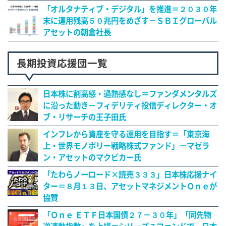
「オルタナティブ・デジタル」を推進＝２０３０年
末に運用残高５０兆円をめざす－ＳＢＩグローバル
アセットの朝倉社長
長期投資応援団一覧
日本株に割高感・過熱感なし＝ファンダメンタルズ
に沿った動き－フィデリティ投信ディレクター・オ
ブ・リサーチの王子田氏
インフレから資産を守る運用を目指す＝「東京海
上・世界モノポリー戦略株式ファンド」－マゼラ
ン・アセットのマクビカー氏
「たわらノーロード×読売３３３」日本株応援ナイ
ター＝８月１３日、アセットマネジメントＯｎｅが
協賛
「Ｏｎｅ ＥＴＦ日本国債２７－３０年」「同先物