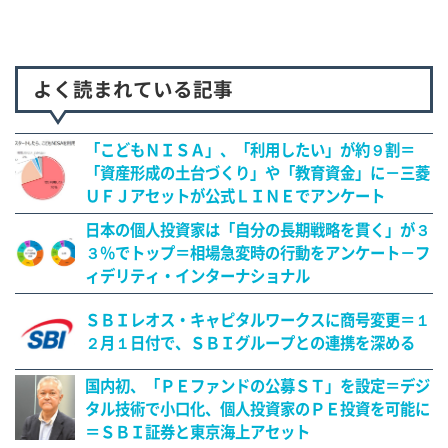
よく読まれている記事
「こどもＮＩＳＡ」、「利用したい」が約９割＝
「資産形成の土台づくり」や「教育資金」に－三菱
ＵＦＪアセットが公式ＬＩＮＥでアンケート
日本の個人投資家は「自分の長期戦略を貫く」が３
３％でトップ＝相場急変時の行動をアンケート－フ
ィデリティ・インターナショナル
ＳＢＩレオス・キャピタルワークスに商号変更＝１
２月１日付で、ＳＢＩグループとの連携を深める
国内初、「ＰＥファンドの公募ＳＴ」を設定＝デジ
タル技術で小口化、個人投資家のＰＥ投資を可能に
＝ＳＢＩ証券と東京海上アセット