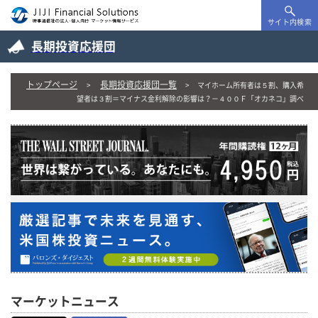
サイト内検索
長期投資応援団
トップページ
長期投資応援団一覧
マイホーム所有者は５割、購入希
望者は３割＝マイナス金利解除の影響は？－４００Ｆ「オカネコ」調べ
マーケットニュース