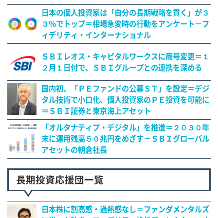
日本の個人投資家は「自分の長期戦略を貫く」が３
３％でトップ＝相場急変時の行動をアンケート－フ
ィデリティ・インターナショナル
ＳＢＩレオス・キャピタルワークスに商号変更＝１
２月１日付で、ＳＢＩグループとの連携を深める
国内初、「ＰＥファンドの公募ＳＴ」を設定＝デジ
タル技術で小口化、個人投資家のＰＥ投資を可能に
＝ＳＢＩ証券と東京海上アセット
「オルタナティブ・デジタル」を推進＝２０３０年
末に運用残高５０兆円をめざす－ＳＢＩグローバル
アセットの朝倉社長
長期投資応援団一覧
日本株に割高感・過熱感なし＝ファンダメンタルズ