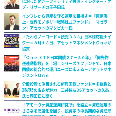
に沿った動き－フィデリティ投信ディレクター・オ
ブ・リサーチの王子田氏
インフレから資産を守る運用を目指す＝「東京海
上・世界モノポリー戦略株式ファンド」－マゼラ
ン・アセットのマクビカー氏
「たわらノーロード×読売３３３」日本株応援ナイ
ター＝８月１３日、アセットマネジメントＯｎｅが
協賛
「Ｏｎｅ ＥＴＦ日本国債２７－３０年」「同先物
逆連動指数」を上場＝シリーズ７ファンドで、日本
国債の総合的な運用ニーズに応える－アセットマネ
ジメントＯｎｅ
分散投資で注目される新興国株ファンド＝多様性と
選択肢の広さが魅力－三井住友DSアセットの久髙
氏と岡田氏に聞く
「アモーヴァ資産運用研究所」を設立＝資産運用の
さらなる高度化を図り、投資家の中長期的な資産形