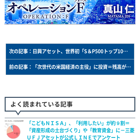
次の記事：日興アセット、世界初「S＆P500トップ10指数」のファンド設定へ＝時代をけん引する米国優良株に集中投資－Tracersシリーズの第７弾
前の記事：「次世代の米国経済の主役」に投資＝残高が１０００億円を突破－三菱ＵＦＪアセット「メジャー・リーダー」の西氏に聞く
よく読まれている記事
「こどもＮＩＳＡ」、「利用したい」が約９割＝
「資産形成の土台づくり」や「教育資金」に－三菱
ＵＦＪアセットが公式ＬＩＮＥでアンケート