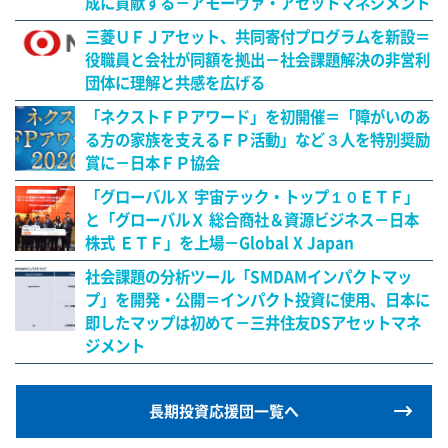
成に貢献する－アモーヴァ・アセットマネジメント
三菱ＵＦＪアセット、共同寄付プログラムを新設＝
役職員と会社が同額を拠出－社会課題解決の非営利
団体に理解と共感を広げる
「ネクストＦＰアワード」を初開催＝「障がいのあ
る方の家族を支えるＦＰ活動」など３人を特別奨励
賞に－日本ＦＰ協会
「グローバルＸ 宇宙テック・トップ１０ＥＴＦ」
と「グローバルＸ 総合商社＆資源ビジネス－日本
株式 ＥＴＦ」を上場－Global X Japan
社会課題の分析ツール「SMDAMインパクトマッ
プ」を開発・公開＝インパクト投資に使用、日本に
即したマップは初めて－三井住友DSアセットマネ
ジメント
長期投資応援団一覧へ