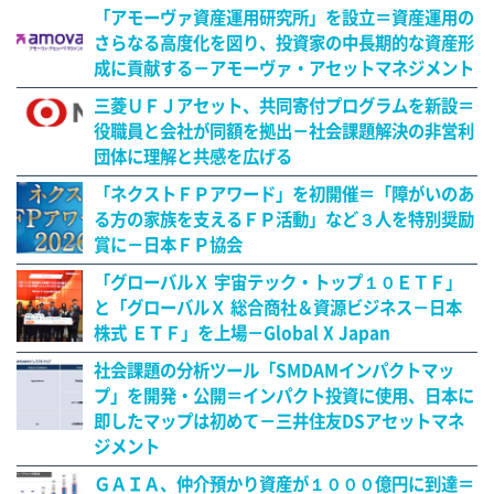
「アモーヴァ資産運用研究所」を設立＝資産運用の
さらなる高度化を図り、投資家の中長期的な資産形
成に貢献する－アモーヴァ・アセットマネジメント
三菱ＵＦＪアセット、共同寄付プログラムを新設＝
役職員と会社が同額を拠出－社会課題解決の非営利
団体に理解と共感を広げる
「ネクストＦＰアワード」を初開催＝「障がいのあ
る方の家族を支えるＦＰ活動」など３人を特別奨励
賞に－日本ＦＰ協会
「グローバルＸ 宇宙テック・トップ１０ＥＴＦ」
と「グローバルＸ 総合商社＆資源ビジネス－日本
株式 ＥＴＦ」を上場－Global X Japan
社会課題の分析ツール「SMDAMインパクトマッ
プ」を開発・公開＝インパクト投資に使用、日本に
即したマップは初めて－三井住友DSアセットマネ
ジメント
ＧＡＩＡ、仲介預かり資産が１０００億円に到達＝