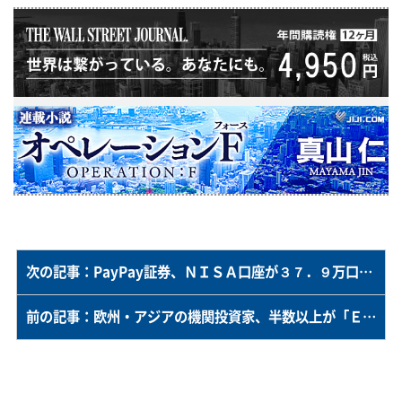
次の記事：PayPay証券、ＮＩＳＡ口座が３７．９万口座に拡大＝証券口座は１３０．１万口座－２０２４年１２月末時点
前の記事：欧州・アジアの機関投資家、半数以上が「ＥＳＧ」を重視＝フィデリティ・インターナショナル