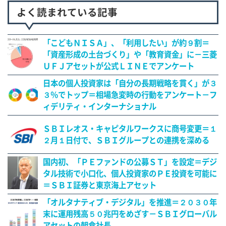
よく読まれている記事
「こどもＮＩＳＡ」、「利用したい」が約９割＝
「資産形成の土台づくり」や「教育資金」に－三菱
ＵＦＪアセットが公式ＬＩＮＥでアンケート
日本の個人投資家は「自分の長期戦略を貫く」が３
３％でトップ＝相場急変時の行動をアンケート－フ
ィデリティ・インターナショナル
ＳＢＩレオス・キャピタルワークスに商号変更＝１
２月１日付で、ＳＢＩグループとの連携を深める
国内初、「ＰＥファンドの公募ＳＴ」を設定＝デジ
タル技術で小口化、個人投資家のＰＥ投資を可能に
＝ＳＢＩ証券と東京海上アセット
「オルタナティブ・デジタル」を推進＝２０３０年
末に運用残高５０兆円をめざす－ＳＢＩグローバル
アセットの朝倉社長