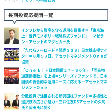
長期投資応援団一覧
インフレから資産を守る運用を目指す＝「東京海
上・世界モノポリー戦略株式ファンド」－マゼラ
ン・アセットのマクビカー氏
「たわらノーロード×読売３３３」日本株応援ナイ
ター＝８月１３日、アセットマネジメントＯｎｅが
協賛
「Ｏｎｅ ＥＴＦ日本国債２７－３０年」「同先物
逆連動指数」を上場＝シリーズ７ファンドで、日本
国債の総合的な運用ニーズに応える－アセットマネ
ジメントＯｎｅ
分散投資で注目される新興国株ファンド＝多様性と
選択肢の広さが魅力－三井住友DSアセットの久髙
氏と岡田氏に聞く