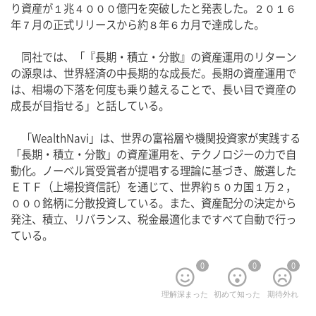
り資産が１兆４０００億円を突破したと発表した。２０１６
年７月の正式リリースから約８年６カ月で達成した。
　同社では、「『長期・積立・分散』の資産運用のリターン
の源泉は、世界経済の中長期的な成長だ。長期の資産運用で
は、相場の下落を何度も乗り越えることで、長い目で資産の
成長が目指せる」と話している。
　「WealthNavi」は、世界の富裕層や機関投資家が実践する
「長期・積立・分散」の資産運用を、テクノロジーの力で自
動化。ノーベル賞受賞者が提唱する理論に基づき、厳選した
ＥＴＦ（上場投資信託）を通じて、世界約５０カ国１万２，
０００銘柄に分散投資している。また、資産配分の決定から
発注、積立、リバランス、税金最適化まですべて自動で行っ
ている。
0
0
0
理解深まった
初めて知った
期待外れ