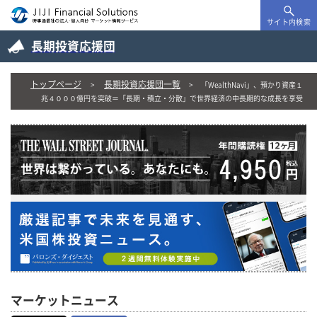
サイト内検索
長期投資応援団
トップページ
長期投資応援団一覧
「WealthNavi」、預かり資産１
兆４０００億円を突破＝「長期・積立・分散」で世界経済の中長期的な成長を享受
マーケットニュース