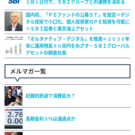
２月１日付で、ＳＢＩグループとの連携を深める
国内初、「ＰＥファンドの公募ＳＴ」を設定＝デジ
タル技術で小口化、個人投資家のＰＥ投資を可能に
＝ＳＢＩ証券と東京海上アセット
「オルタナティブ・デジタル」を推進＝２０３０年
末に運用残高５０兆円をめざす－ＳＢＩグローバル
アセットの朝倉社長
メルマガ一覧
記録的熱波で消費拡大？
長期金利３％は通過点か