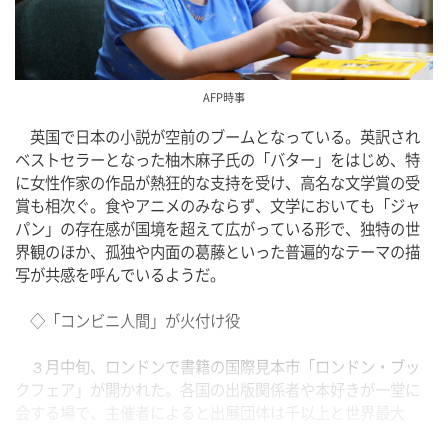
AFP時事
　英国で日本の小説が空前のブームとなっている。英訳され
ベストセラーとなった柚木麻子氏の「バター」をはじめ、特
に女性作家の作品が熱狂的な支持を受け、高名な文学賞の受
賞も相次ぐ。食やアニメのみならず、文学においても「ジャ
パン」の存在感が国境を超えて広がっている形で、独特の世
界観のほか、孤独や内面の葛藤といった普遍的なテーマの描
写が共感を呼んでいるようだ。
　◇「コンビニ人間」が火付け役
　３月中旬、ロンドンで書籍の国際見本市「ロンドン・ブッ
クフェア」が開かれた。各国の出版関係者や本好きが一堂に
会する場で、主催者によると出展団体は千以上と世界最大
級。来場者数も３日間で３万３０００人以上に上った。