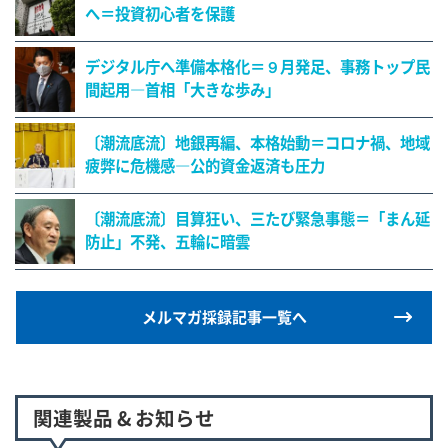
へ＝投資初心者を保護
デジタル庁へ準備本格化＝９月発足、事務トップ民
間起用―首相「大きな歩み」
〔潮流底流〕地銀再編、本格始動＝コロナ禍、地域
疲弊に危機感―公的資金返済も圧力
〔潮流底流〕目算狂い、三たび緊急事態＝「まん延
防止」不発、五輪に暗雲
メルマガ採録記事一覧へ
関連製品 & お知らせ