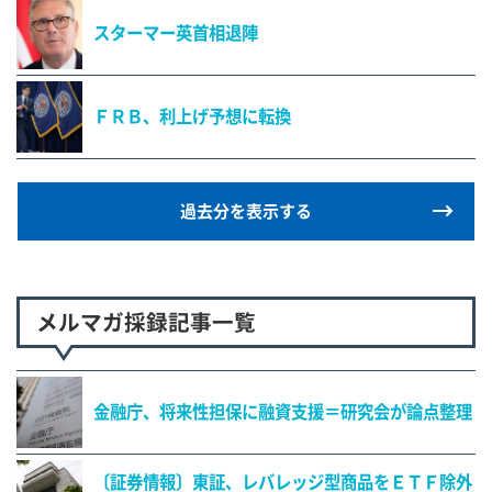
スターマー英首相退陣
ＦＲＢ、利上げ予想に転換
過去分を表示する
メルマガ採録記事一覧
金融庁、将来性担保に融資支援＝研究会が論点整理
〔証券情報〕東証、レバレッジ型商品をＥＴＦ除外