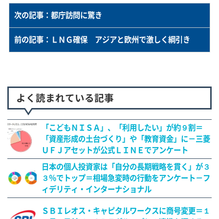
次の記事：都庁訪問に驚き
前の記事：ＬＮＧ確保 アジアと欧州で激しく綱引き
よく読まれている記事
「こどもＮＩＳＡ」、「利用したい」が約９割＝
「資産形成の土台づくり」や「教育資金」に－三菱
ＵＦＪアセットが公式ＬＩＮＥでアンケート
日本の個人投資家は「自分の長期戦略を貫く」が３
３％でトップ＝相場急変時の行動をアンケート－フ
ィデリティ・インターナショナル
ＳＢＩレオス・キャピタルワークスに商号変更＝１