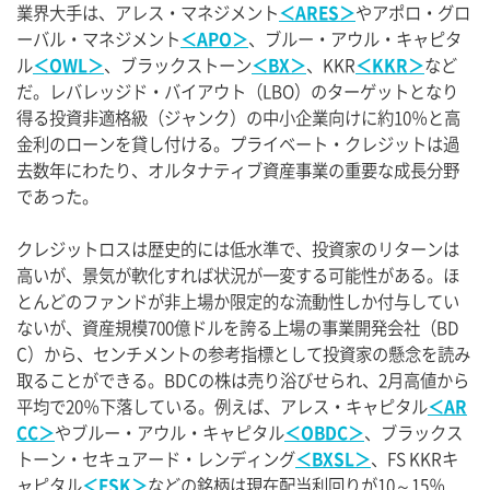
業界大手は、アレス・マネジメント
＜ARES＞
やアポロ・グロ
ーバル・マネジメント
＜APO＞
、ブルー・アウル・キャピタ
ル
＜OWL＞
、ブラックストーン
＜BX＞
、KKR
＜KKR＞
など
だ。レバレッジド・バイアウト（LBO）のターゲットとなり
得る投資非適格級（ジャンク）の中小企業向けに約10％と高
金利のローンを貸し付ける。プライベート・クレジットは過
去数年にわたり、オルタナティブ資産事業の重要な成長分野
であった。
クレジットロスは歴史的には低水準で、投資家のリターンは
高いが、景気が軟化すれば状況が一変する可能性がある。ほ
とんどのファンドが非上場か限定的な流動性しか付与してい
ないが、資産規模700億ドルを誇る上場の事業開発会社（BD
C）から、センチメントの参考指標として投資家の懸念を読み
取ることができる。BDCの株は売り浴びせられ、2月高値から
平均で20％下落している。例えば、アレス・キャピタル
＜AR
CC＞
やブルー・アウル・キャピタル
＜OBDC＞
、ブラックス
トーン・セキュアード・レンディング
＜BXSL＞
、FS KKRキ
ャピタル
＜FSK＞
などの銘柄は現在配当利回りが10～15％