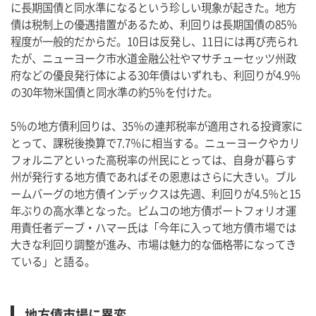
に長期国債と同水準になるという珍しい現象が起きた。地方
債は税制上の優遇措置があるため、利回りは長期国債の85％
程度が一般的だからだ。10日は反発し、11日には再び売られ
たが、ニューヨーク市水道金融公社やマサチューセッツ州政
府などの優良発行体による30年債はいずれも、利回りが4.9％
の30年物米国債と同水準の約5％を付けた。
5％の地方債利回りは、35％の連邦税率が適用される投資家に
とって、課税後換算で7.7％に相当する。ニューヨークやカリ
フォルニアといった高税率の州民にとっては、自身が暮らす
州が発行する地方債であればその恩恵はさらに大きい。ブル
ームバーグの地方債インデックスは先週、利回りが4.5％と15
年ぶりの高水準となった。ピムコの地方債ポートフォリオ運
用責任者デーブ・ハマー氏は「今年に入って地方債市場では
大きな利回り調整が進み、市場は魅力的な価格帯になってき
ている」と語る。
地方債市場に異変