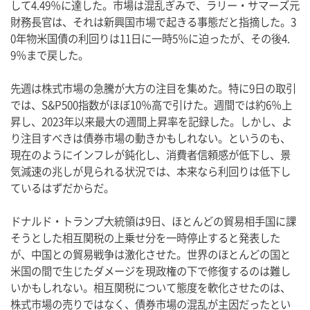
して4.49％に達した。市場は混乱ぎみで、ラリー・サマーズ元
財務長官は、それは新興国市場で起きる事態だと指摘した。3
0年物米国債の利回りは11日に一時5％に迫ったが、その後4.
9％まで戻した。
先週は株式市場の急騰が大方の注目を集めた。特に9日の取引
では、S&P500指数がほぼ10％高で引けた。週間では約6％上
昇し、2023年以来最大の週間上昇率を記録した。しかし、よ
り注目すべきは債券市場の動きかもしれない。というのも、
現在のようにインフレが鈍化し、消費者信頼感が低下し、景
気減速の兆しが見られる状況では、本来なら利回りは低下し
ているはずだからだ。
ドナルド・トランプ大統領は9日、ほとんどの貿易相手国に課
そうとした相互関税の上乗せ分を一時停止すると発表した
が、中国との貿易戦争は激化させた。世界のほとんどの国と
米国の間で生じたダメージを現政権の下で修復するのは難し
いかもしれない。相互関税について態度を軟化させたのは、
株式市場の売りではなく、債券市場の混乱が主因だったとい