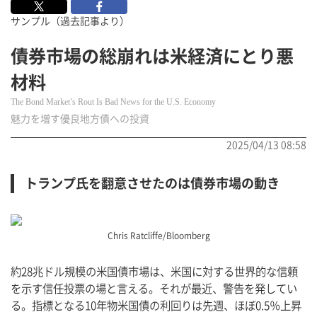
サンプル（過去記事より）
債券市場の総崩れは米経済にとり悪
材料
The Bond Market’s Rout Is Bad News for the U.S. Economy
魅力を増す優良地方債への投資
2025/04/13 08:58
トランプ氏を翻意させたのは債券市場の動き
Chris Ratcliffe/Bloomberg
約28兆ドル規模の米国債市場は、米国に対する世界的な信頼
を示す信任投票の場と言える。それが最近、警告を発してい
る。指標となる10年物米国債の利回りは先週、ほぼ0.5％上昇