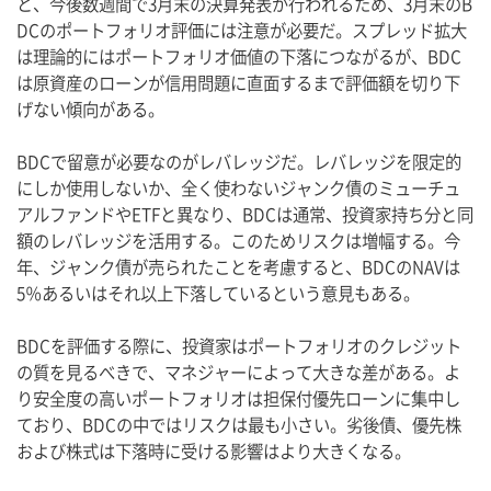
と、今後数週間で3月末の決算発表が行われるため、3月末のB
DCのポートフォリオ評価には注意が必要だ。スプレッド拡大
は理論的にはポートフォリオ価値の下落につながるが、BDC
は原資産のローンが信用問題に直面するまで評価額を切り下
げない傾向がある。
BDCで留意が必要なのがレバレッジだ。レバレッジを限定的
にしか使用しないか、全く使わないジャンク債のミューチュ
アルファンドやETFと異なり、BDCは通常、投資家持ち分と同
額のレバレッジを活用する。このためリスクは増幅する。今
年、ジャンク債が売られたことを考慮すると、BDCのNAVは
5％あるいはそれ以上下落しているという意見もある。
BDCを評価する際に、投資家はポートフォリオのクレジット
の質を見るべきで、マネジャーによって大きな差がある。よ
り安全度の高いポートフォリオは担保付優先ローンに集中し
ており、BDCの中ではリスクは最も小さい。劣後債、優先株
および株式は下落時に受ける影響はより大きくなる。