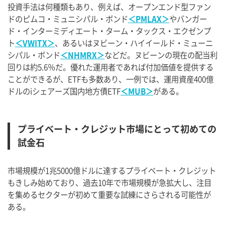
投資手法は何種類もあり、例えば、オープンエンド型ファン
ドのピムコ・ミュニシパル・ボンド
＜PMLAX＞
やバンガー
ド・インターミディエート・ターム・タックス・エクゼンプ
ト
＜VWITX＞
、あるいはヌビーン・ハイイールド・ミューニ
シパル・ボンド
＜NHMRX＞
などだ。ヌビーンの現在の配当利
回りは約5.6％だ。優れた運用者であれば付加価値を提供する
ことができるが、ETFも多数あり、一例では、運用資産400億
ドルのiシェアーズ国内地方債ETF
＜MUB＞
がある。
プライベート・クレジット市場にとって初めての
試金石
市場規模が1兆5000億ドルに達するプライベート・クレジット
もきしみ始めており、過去10年で市場規模が急拡大し、注目
を集めるセクターが初めて重要な試練にさらされる可能性が
ある。