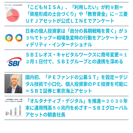
「こどもＮＩＳＡ」、「利用したい」が約９割＝
「資産形成の土台づくり」や「教育資金」に－三菱
ＵＦＪアセットが公式ＬＩＮＥでアンケート
日本の個人投資家は「自分の長期戦略を貫く」が３
３％でトップ＝相場急変時の行動をアンケート－フ
ィデリティ・インターナショナル
ＳＢＩレオス・キャピタルワークスに商号変更＝１
２月１日付で、ＳＢＩグループとの連携を深める
国内初、「ＰＥファンドの公募ＳＴ」を設定＝デジ
タル技術で小口化、個人投資家のＰＥ投資を可能に
＝ＳＢＩ証券と東京海上アセット
「オルタナティブ・デジタル」を推進＝２０３０年
末に運用残高５０兆円をめざす－ＳＢＩグローバル
アセットの朝倉社長