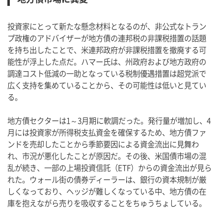
投資家にとって新たな懸念材料となるのが、非公式なトラン
プ政権のアドバイザーが地方債の連邦税の非課税措置の話題
を持ち出したことで、米連邦政府が非課税措置を撤廃する可
能性が浮上した点だ。ハマー氏は、州政府および地方政府の
調達コスト低減の一助となっている税制優遇措置は超党派で
広く支持を集めていることから、その可能性は低いと見てい
る。
地方債セクターは1～3月期に軟調だった。発行量が増加し、4
月には投資家が所得税支払資金を確保するため、地方債ファ
ンドを売却したことから季節要因による資金流出に見舞わ
れ、市況が悪化したことが原因だ。その後、米国債市場の混
乱が続き、一部の上場投資信託（ETF）からの資金流出が見ら
れた。ウォール街の債券ディーラーは、銀行の資本規制が厳
しくなっており、ヘッジが難しくなっている中、地方債の在
庫を抱えながら売りを吸収することをちゅうちょしている。