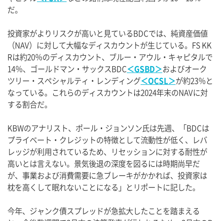
だ。
投資家がよりリスクが高いと見ているBDCでは、純資産価値
（NAV）に対して大幅なディスカウントが生じている。FS KK
Rは約20％のディスカウント、ブルー・アウル・キャピタルで
14％、ゴールドマン・サックスBDC
＜GSBD＞
およびオーク
ツリー・スペシャルティ・レンディング
＜OCSL＞
が約23％と
なっている。これらのディスカウントは2024年末のNAVに対
する割合だ。
KBWのアナリスト、ポール・ジョンソン氏は先週、「BDCは
プライベート・クレジットの特徴として流動性が低く、レバ
レッジが利用されているため、リセッションに対する耐性が
高いとは言えない。景気後退の深度を図るには時期尚早だ
が、事業および消費需要に急ブレーキがかかれば、投資家は
枕を高くして眠れないことになる」とリポートに記した。
今年、ジャンク債スプレッドが急拡大したことを踏まえる