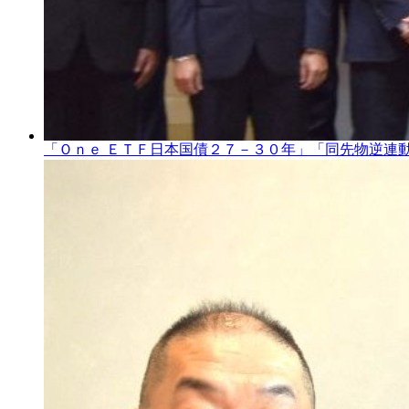
「Ｏｎｅ ＥＴＦ日本国債２７－３０年」「同先物逆連