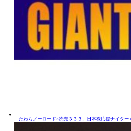
「たわらノーロード×読売３３３」日本株応援ナイター