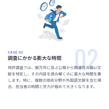
02
CASE 02
調
査
に
か
か
る
膨
大
な
時
間
特許調査では、数万件に及ぶ公報から関連性の高い文
献を特定し、その内容を読み解くのに莫大な時間を要
します。特に、複数の技術分野や外国語文献を含む場
合、担当者の時間と労力が極めて大きくなります。