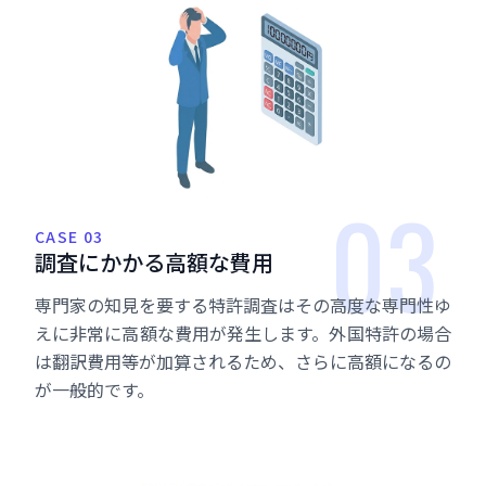
03
CASE 03
調
査
に
か
か
る
高
額
な
費
用
専門家の知見を要する特許調査はその高度な専門性ゆ
えに非常に高額な費用が発生します。外国特許の場合
は翻訳費用等が加算されるため、さらに高額になるの
が一般的です。