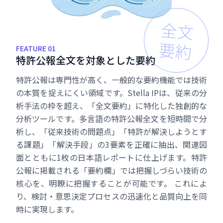
全文
要約
FEATURE 01
特
許
公
報
全
文
を
対
象
と
し
た
要
約
特許公報は専門性が高く、一般的な要約機能では技術
の本質を捉えにくい領域です。Stella IPは、従来の分
析手法の枠を超え、「全文要約」に特化した独創的な
分析ツールです。多言語の特許公報全文を短時間で分
析し、「従来技術の問題点」「特許が解決しようとす
る課題」「解決手段」の3要素を正確に抽出、関連図
面とともに1枚の日本語レポートに仕上げます。特許
公報に掲載される「要約欄」では把握しづらい技術の
核心を、明瞭に把握することが可能です。 これによ
り、検討・意思決定プロセスの迅速化と品質向上を同
時に実現します。