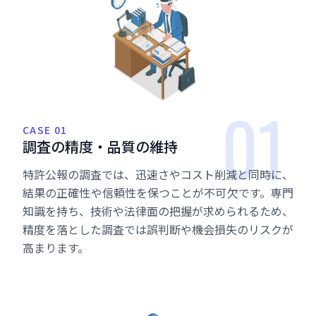
01
CASE 01
調
査
の
精
度
・
品
質
の
維
持
特許公報の調査では、迅速さやコスト削減と同時に、
結果の正確性や信頼性を保つことが不可欠です。専門
知識を持ち、技術や法律面の把握が求められるため、
精度を落とした調査では誤判断や機会損失のリスクが
高まります。