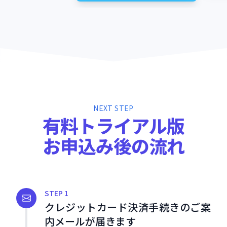
NEXT STEP
有
料
ト
ラ
イ
ア
ル
版
お
申
込
み
後
の
流
れ
STEP 1
クレジットカード決済手続きのご案
内メールが届きます