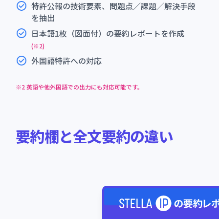
特許公報の技術要素、問題点／課題／解決手段
を抽出
日本語1枚（図面付）の要約レポートを作成
(※2)
外国語特許への対応
※2 英語や他外国語での出力にも対応可能です。
要
約
欄
と
全
文
要
約
の
違
い