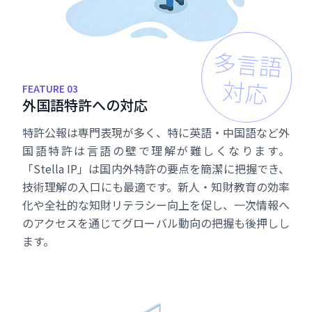
多言語
対応
FEATURE 03
外
国
語
特
許
へ
の
対
応
特許公報は専門表現が多く、特に英語・中国語など外
国語特許は言語の壁で理解が難しくなります。
「Stella IP」は国内外特許の要点を簡潔に把握でき、
技術理解の入口にも最適です。新人・知財教育の効率
化や全社的な知財リテラシー向上を促し、一次情報へ
のアクセスを通じてグローバル動向の把握も後押しし
ます。