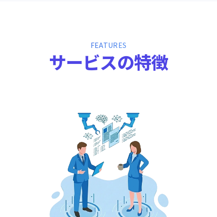
FEATURES
サ
ー
ビ
ス
の
特
徴