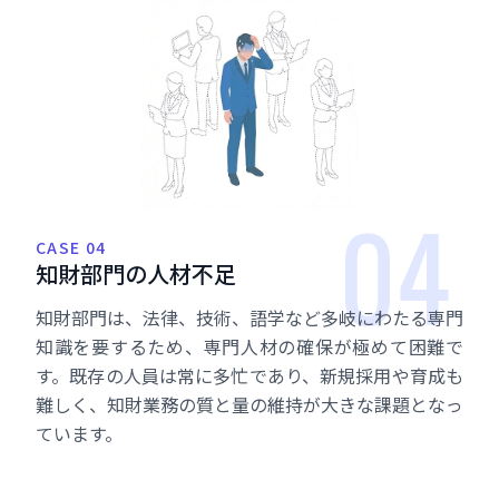
04
CASE 04
知
財
部
門
の
人
材
不
足
知財部門は、法律、技術、語学など多岐にわたる専門
知識を要するため、専門人材の確保が極めて困難で
す。既存の人員は常に多忙であり、新規採用や育成も
難しく、知財業務の質と量の維持が大きな課題となっ
ています。