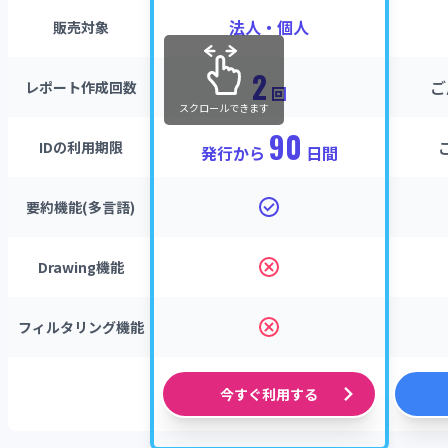
法人・個人
販売対象
2
ご
レポート作成回数
回
スクロールできます
90
IDの利用期限
発行から
日間
要約機能(多言語)
Drawing機能
フィルタリング機能
今すぐ利用する