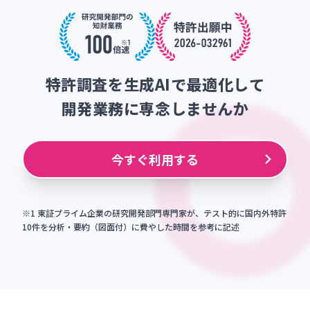
特
許
調
査
を
生
成
A
I
で
最
適
化
し
て
開
発
業
務
に
専
念
し
ま
せ
ん
か
今すぐ利用する
※1 東証プライム企業の研究開発部門専門家が、テスト的に国内外特許
10件を分析・要約（図面付）に費やした時間を参考に記述