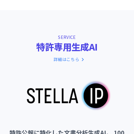
SERVICE
特
許
専
用
生
成
A
I
詳細はこちら
特許公報に特化した文書分析生成AI。 100