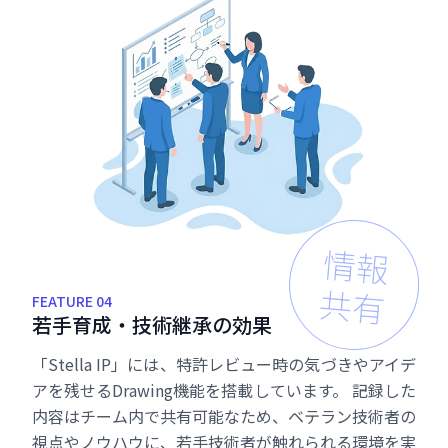
情報
共有
FEATURE 04
若
手
育
成
・
技
術
継
承
の
効
果
「Stella IP」には、特許レビュー時の気づきやアイデ
アを残せるDrawing機能を搭載しています。 記録した
内容はチーム内で共有可能なため、ベテラン技術者の
視点やノウハウに、若手技術者が触れられる環境を実