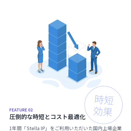
時短
効果
FEATURE 02
圧
倒
的
な
時
短
と
コ
ス
ト
最
適
化
1年間「Stella IP」をご利用いただいた国内上場企業